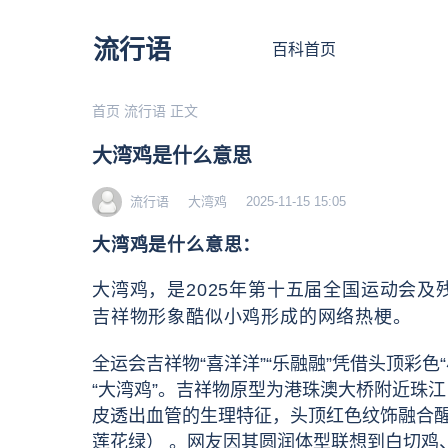
流行语
百科首页
首页
流行语
正文
大湾鸡是什么意思
流行语
大湾鸡
2025-11-15 15:05
大湾鸡是什么意思：
大湾鸡，是2025年第十五届全国运动会及
吉祥物形象酷似小鸡形成的网络热梗。
全运会吉祥物“喜洋洋”“乐融融”凭借头顶彩
“大湾鸡”。吉祥物原型为港珠澳大桥附近珠
皮透出血管的生理特征，头顶红色纹饰融合
莲花绿） 。网友因其圆润体型联想到白切鸡