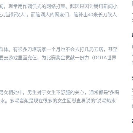
闻，现常用作调侃式的网络打架。起因是因为腾讯新闻小
长刀当街砍人”，而脑洞大的网友们，脑补出40米长刀砍人
群体。有很多刀塔玩家一个月也不会去打几局刀塔，甚至
要去游戏里面充值，为比赛奖金贡献一份力（DOTA世界
男女相处中，男生对于女生不舒服的关心，通常都是“多喝
水。多喝岩浆是现在很多的女生回怼直男说的“说喝热水”