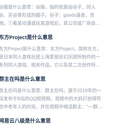
谷圈是什么意思：谷圈，指的就是由谷子、同人
谷、买谷等形成的圈子。谷‌‌‌‌‌‌‌‌‌子：goods谐音，货
物。①看某动漫或玩某游戏后，其公司或厂商会发
行一些物品周边和角色周边，统称为官谷（官方谷
东方Project是什么意思
子）。...
东方Project是什么意思：东方Project，简称东方，
是日本同人游戏社团上海爱丽丝幻乐团所制作的一
系列同人游戏、相关作品。它以及其二次创作所构
成的覆盖游戏、动画、漫画、音乐、文学等诸多方
群主在吗是什么意思
面的领域...
群主在吗是什么意思：群主在吗，源于2019年的一
段发布于B站的QQ短视频。视频中的大妈打扮得符‌‌‌‌‌‌‌‌‌
合中老年人的时尚，并在视频中喊话群主：“~~群主
↓在↑吗~？开↓门↑~开↓门↑~我是恁小...
网易云八级是什么意思