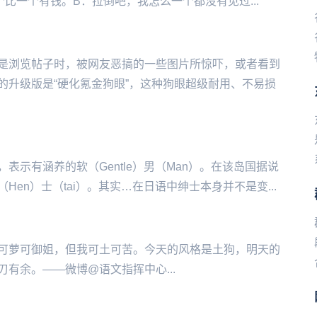
比一个有钱。B：拉倒吧，我怎么一个都没有见过...
是浏览帖子时，被网友恶搞的一些图片所惊吓，或者看到
的升级版是“硬化氪金狗眼”，这种狗眼超级耐用、不易损
示有涵养的软（Gentle）男（Man）。在该岛国据说
en）士（tai）。其实…在日语中绅士本身并不是变...
可萝可御姐，但我可土可苦。今天的风格是土狗，明天的
有余。——微博@语文指挥中心...