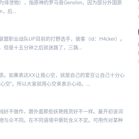
shit为排泄物），指原神的罗马音Genshin，因为部分外国原
n，后...
职业战队UP目前的打野选手，骇客（id：H4cker）。
‌‌‌‌‌‌‌五分钟之后就迷路了，三路...
思。如果表达XX让我心空，就是自己的爱豆让自己十分心
空”。所以大家就用心空来表示心动。...
纯好不做作，跟外面那些妖艳贱货好不一样。最开初该词
物与众不同。在不同语境中褒贬含义不定。可用作对某种