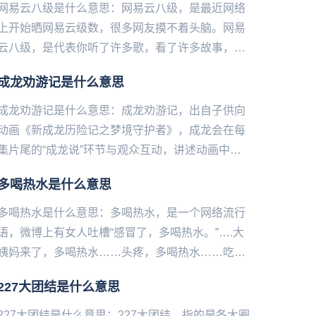
网易云八级是什么意思：网易云八级，是最近网络
上开始晒网易云级数，很多网友摸不着头脑。网易
云八级，是代表你听了许多歌，看了许多故事，明
白了许多道理，是个有故事的人。更重要的是这个
成龙劝游记是什么意思
人的时间都用来听音乐了，...
成龙劝游记是什么意思：成龙劝游记，出自子供向
动画《新成龙历险记之梦境守护者》，成龙会在每
集片尾的“成龙说”环节与观众互动，讲述动画中的
不正确行为和引导观众正确的价值观，而这成龙劝
多喝热水是什么意思
解观众不要沉迷游戏是，...
多喝热水是什么意思：多喝热水，是一个网络流行
语，微博上有女人吐槽“感冒了，多喝热水。”….大
姨妈来了，多喝热水……头疼，多喝热水……吃坏
东西拉肚子，多喝热水……玩累了，多喝热水……
227大团结是什么意思
皮肤病，多喝热水……...
227大团结是什么意思：227大团结，指的是各大圈