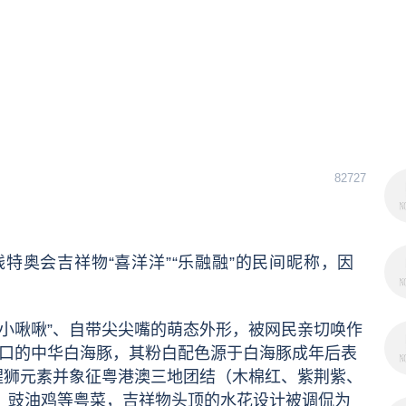
82727
残特奥会吉祥物“喜洋洋”“乐融融”的民间昵称，因
色“小啾啾”、自带尖尖嘴的萌态外形，被网民亲切唤作
江口的中华白海豚，其粉白配色源于白海豚成年后表
醒狮元素并象征粤港澳三地团结（木棉红、紫荆紫、
、豉油鸡等粤菜，吉祥物头顶的水花设计被调侃为