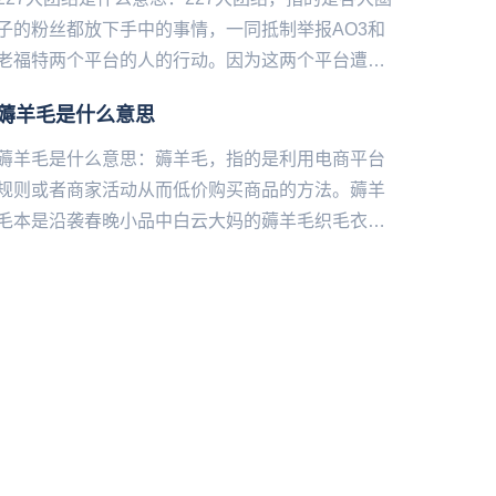
子的粉丝都放下手中的事情，一同抵制举报AO3和
老福特两个平台的人的行动。因为这两个平台遭到
肖战粉丝的举报，导致很多人失去了喜欢的作品，
薅羊毛是什么意思
类比一下就是因为...
薅羊毛是什么意思：薅羊毛，指的是利用电商平台
规则或者商家活动从而低价购买商品的方法。薅羊
毛本是沿袭春晚小品中白云大妈的薅羊毛织毛衣的
做法，被定义为薅羊毛。现指以年轻人为主的群体
对银行等金融机构及各类商...