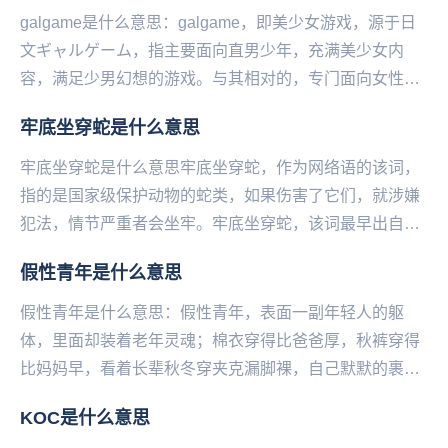
galgame是什么意思：galgame，即‌‌‌‌‌‌‌‌‌美少女游戏，源于日
文ギャルゲーム，指主要面向直男少年，充满美少女内
容，满足少男幻想的游戏。与其相对的，专门面向女性开
发的，满足女性幻想的游...
牢底坐穿蛇是什么意思
牢底坐穿蛇是什么意思牢底坐穿蛇，作为网络语的该词，
指的是国家级保护动物的蛇类，如果伤害了它们，就涉嫌
犯法，情节严重者会坐牢。牢底坐穿蛇，该词最早出自于
百度蛇吧，是常见的蛇吧用语。牢底坐穿蛇，该词作为
假性青年是什么意思
比...
假性青年是什么意思：假性青年，表面一副年轻人的躯
体，里面却装着老年灵魂；棉衣穿得比爸爸厚，秋裤穿得
比妈妈早，看着长辈秋冬穿夹克‌‌‌‌‌‌‌‌‌漏脚裸，自己默默的裹紧
大衣，把手揣兜里。...
KOC是什么意思