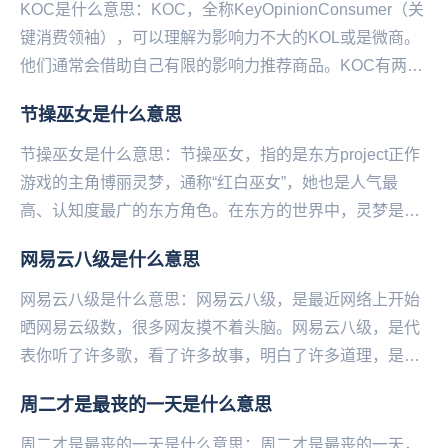
KOC是什么意思：KOC，全称KeyOpinionConsumer（关
键消费领袖），可以理解为影响力不大的KOL或是微商。
他们通常会借助自己有限的影响力推荐商品。KOC有两大
特点1.粉丝量少2.广...
节操巫女是什么意思
节操巫女是什么意思：节操巫女，指的是东方project正作
游戏的主角博丽灵梦，通称“红白巫女”，她也是人气最
高、认知度最广的东方角色。在东方的世界中，灵梦是博
丽神社的现任巫女，主要工作内容是解决各种异...
网易云八级是什么意思
网易云八级是什么意思：网易云八级，是最近网络上开始
晒网易云级数，很多网友摸不着头脑。网易云八级，是代
表你听了许多歌，看了许多故事，明白了许多道理，是个
有故事的人。更重要的是这个人的时间都用来听音乐
周二才是最丧的一天是什么意思
了，...
周二才是最丧的一天是什么意思：周二才是最丧的一天，