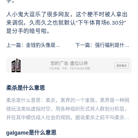
手。
人小鬼大逗乐了很多网友，这个梗不时被人拿出
来调侃，久而久之也就默认“下午体育场6.30分”
是分手的暗号啦。
上一篇：
金钱豹头像是什
下一篇：
强行福利是什么
么意思
意思
柔杀是什么意思
柔杀是什么意思：柔杀，黑界的一个家族，黑界是一种网
络玩法类似虚拟时空，用各种组织形式将人群划分阶层，
并在其中模仿成人社会的规则。据说柔杀之前不叫柔杀，
叫舞杀，总创是舞言，而现在柔杀所谓总创舞泽天就是
galgame是什么意思
舞...