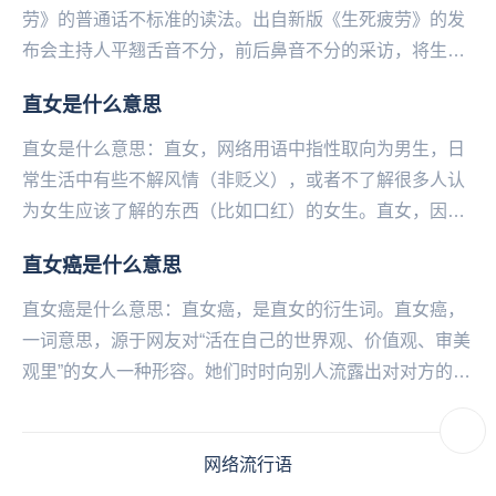
劳》的普通话不标准的读法。出自新版《生死疲劳》的发
布会主持人平翘舌音不分，前后鼻音不分的采访，将生死
疲劳读成了森死皮挠。这位主持人叫季亚娅，是北京大
直女是什么意思
学...
直女是什么意思：直女，网络用语中指‌‌‌‌‌‌‌‌‌‌‌性取向为男生，日
常生活中有些不解风情（非贬义），或者不了解很多人认
为女生应该了解的东西（比如口红）的女生。直女，因为
在英国常用bent（弯曲的）...
直女癌是什么意思
直女癌是什么意思：直女癌，是直女的衍生词。直女癌，
一词意思，源于网友对“活在自己的世界观、价值观、审美
观里”的女人一种形容。她们时时向别人流露出对对方的不
顺眼及不满。直女癌，表现为“女性的大男子主义者...
网络流行语