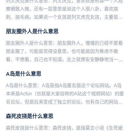
列文虎克是什么意思：列文虎克，意思就是形容一个人观
察细致入微，还有一层意思是说这个人很八卦，喜欢挑
刺、挑毛病。如果说一个女孩是列文虎克女孩，主要是形
容这个女孩观察能力超强，洞察力惊人，逻辑推理厉害。
朋友圈外人是什么意思
从...
朋友圈外人是什么意思：朋友圈外人，慢慢的已经不爱看
朋友圈了，可能是觉得没意思，也可能是因为焦虑不敢
看、不想看，自己也不知道。总之就想安安静静地当一个
圈外人，别人发了什么说了说么，也变得没那么重要了。
A岛是什么意思
—...
A岛是什么意思：A岛是指A岛匿名版这个论坛网站。A岛
本来是Acfun（也就是大家俗称的A站这个视频网站）的匿
名论坛，但是后来变成了独立的论坛，也有自己的网站和
软件。但是论坛因为各种原因有时会被封，大家...
森死皮挠是什么意思
森死皮挠是什么意思：森死皮挠，是指莫言小说《生死疲