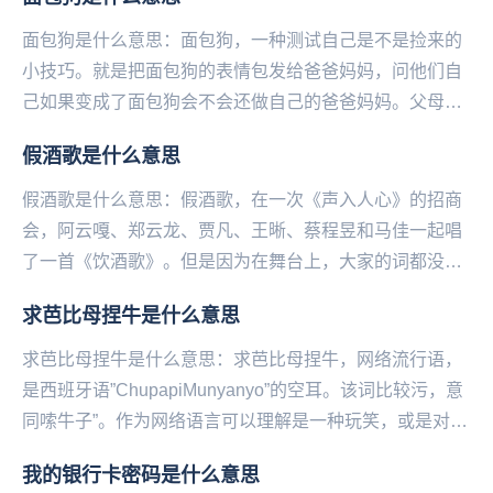
面包狗是什么意思：面包狗，一‌‌‌‌‌‌‌‌‌‌‌‌种测试自己是不是捡来的
小技巧。就是把面包狗的表情包发给爸爸妈妈，问他们自
己如果变成了面包狗会不会还做自己的爸爸妈妈。父母们
的反应都不一样，有的比较...
假酒歌是什么意思
假酒歌是什么意思：假酒歌，在一次《声入人心》的招商
会，阿云嘎、郑云龙、贾凡、王晰、蔡程昱和马佳一起唱
了一首《饮酒歌》。但是因为在舞台上，大家的词都没记
对，蔡程昱还跟不上伴奏的节奏，整个节目就只有马佳
求芭比母捏牛是什么意思
一...
求芭比母捏牛是什么意思：求芭比母捏牛，网络流行语，
是西班牙语”ChupapiMunyanyo”的空耳。该词比较污，意
同嗦牛子”。作为网络语言可以理解是一种玩笑，或是对他
人的侮辱。求芭比母捏牛，源于T...
我的银行卡密码是什么意思