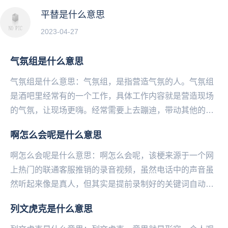
平替是什么意思
2023-04-27
气氛组是什么意思
气氛组是什么意思：气氛组，是指营造气氛的人。气氛组
是酒吧里经常有的一个工作，具体工作内容就是营造现场
的气氛，让现场更嗨。经常需要上去蹦迪，带动其他的人
一起。气氛组，现在可以用在各种场合，用来形容活跃
啊怎么会呢是什么意思
气...
啊怎么会呢是什么意思：啊怎么会呢，该梗来源于一个网
上热门的联通客服推销的录音视频，虽然电话中的声音虽
然听起来像是真人，但其实是提前录制好的关键词自动回
复。当手机主人询问她是不是机器人的时候就引发了非
列文虎克是什么意思
常...