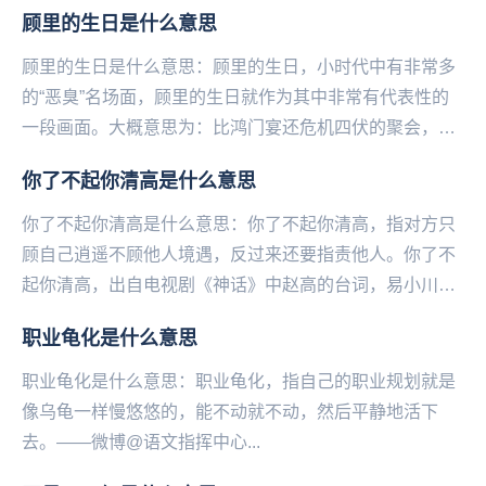
的、跌破眼镜的并不美好的事物。嘴上虽然说着美，但是
顾里的生日是什么意思
却...
顾里的生日是什么意思：顾里的生日，小时代中有非常多
的“恶臭”名场面，顾里的生日就作为其中非常有代表性的
一段画面。大概意思为：比鸿门宴还危机四伏的聚会，人
人各怀鬼胎网友纷纷拿剧中的台词来调侃：吵什么吵，...
你了不起你清高是什么意思
你了不起你清高是什么意思：你了不起你清高，指对方只
顾自己‌‌‌‌‌‌‌‌‌‌‌‌‌逍遥不顾他人境遇，反过来还要指责他人。你了不
起你清高，出自电视剧《神话》中赵高的台词，易小川骂
赵高迷失本心不再想着回到...
职业龟化是什么意思
职业龟化是什么意思：职业龟化，指自己的职业规划就是
像乌龟一样慢悠悠的，能不动就不动，然后平静地活下
去。——微博@语文指挥中心...