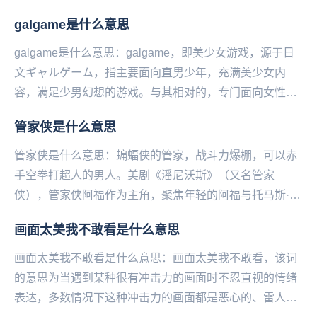
galgame是什么意思
galgame是什么意思：galgame，即‌‌‌‌‌‌‌‌‌美少女游戏，源于日
文ギャルゲーム，指主要面向直男少年，充满美少女内
容，满足少男幻想的游戏。与其相对的，专门面向女性开
发的，满足女性幻想的游...
管家侠是什么意思
管家侠是什么意思：蝙蝠侠的管家，战斗力爆棚，可以赤
手空拳打超人的男人。美剧《潘尼沃斯》（又名管家
侠），管家侠阿福作为主角，聚焦年轻的阿福与托马斯·韦
恩的相遇与相识，并共同对抗早期的邪恶势力。...
画面太美我不敢看是什么意思
画面太美我不敢看是什么意思：画面太美我不敢看，该词
的意思为当遇到某种很有冲击力的画面时不忍直视的情绪
表达，多数情况下这种冲击力的画面都是恶心的、雷人