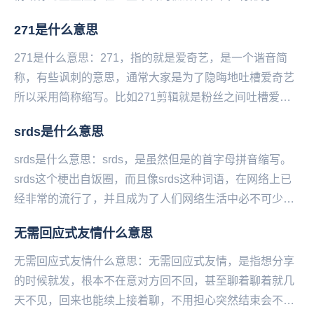
欢卖惨装抑郁，把疾病当潮流博取眼球和流量。例如私
271是什么意思
信...
271是什么意思：271，指的就是爱奇艺，是一个谐音简
称，有些讽刺的意思，通常大家是为了隐晦地吐槽爱奇艺
所以采用简称缩写。比如271剪辑就是粉丝之间吐槽爱奇
艺的孤儿剪辑手法，对于一些艺人特别不友好。...
srds是什么意思
srds是什么意思：srds，是虽然但是的首字母拼音缩写。
srds这个梗出自饭圈，而且像srds这种词语，在网络上已
经非常的流行了，并且成为了人们网络生活中必不可少的
一部分。srds属于网络流行语和饭...
​无需回应式友情什么意思
无需回应式友情什么意思：无需回应式友情，是指想分享
的时候就发，根本不在意对方回不回，甚至聊着聊着就几
天不见，回来也能续上接着聊，不用担心突然结束会不会