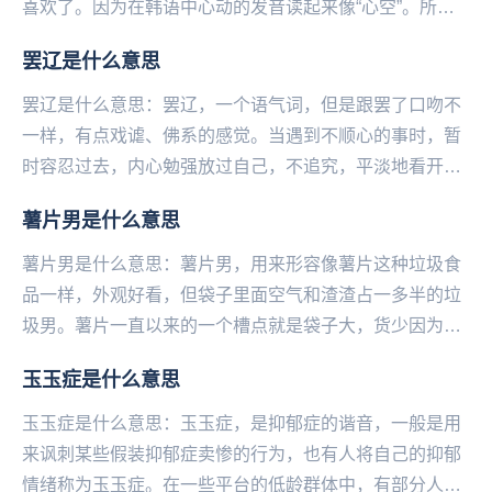
喜欢了。因为在韩语中心动的发音读起来像“心空”。所以
大家就用心空来表示心动。...
罢辽是什么意思
罢辽是什么意思：罢辽，一个语气词，但是跟罢了口吻不
一样，有点戏谑、佛系的感觉。当遇到不顺心的事时，暂
时容忍过去，内心勉强放过自己，不追究，平淡地看开一
切。...
薯片男是什么意思
薯片男是什么意思：薯片男，用来形容像薯片这种垃圾食
品一样，外观好看，但袋子里面空气和渣渣占一多半的垃
圾男。薯片一直以来的一个槽点就是袋子大，货少因为好
吃大家忍气吞声…就像一些男人一样，刚开始的时候变
玉玉症是什么意思
换...
玉玉症是什么意思：玉玉症，是抑郁症的谐音，一般是用
来讽刺某些假装抑郁症卖惨的行为，也有人将自己的抑郁
情绪称为玉玉症。在一些平台的低龄群体中，有部分人喜