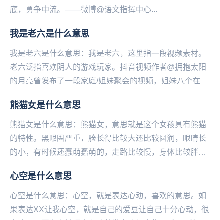
底，勇争中流。——微博@语文指挥中心...
我是老六是什么意思
我是老六是什么意思：我是老六，这‌‌‌‌‌‌‌‌‌‌‌‌‌里指一段视频素材。
老六泛指喜欢阴人的游戏玩家。抖音视频作者@拥抱太阳
的月亮曾发布了一段家庭/姐妹聚会的视频，姐妹八个在镜
头前依次介绍自己：我是...
熊猫女是什么意思
熊猫女是什么意思：熊猫女，意思就是这个女孩具有熊猫
的特性。黑眼圈严重，脸长得比较大还比较圆润，眼睛长
的小，有时候还蠢萌蠢萌的，走路比较慢，身体比较胖。
男生叫女生熊猫，一般是对女生爱的昵称，希望能一直
心空是什么意思
在...
心空是什么意思：心空，就是表达心动，喜欢的意思。如
果表达XX让我心空，就是自己的爱豆让自己十分心动，很