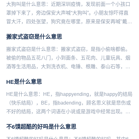
大狗叫是什么意思：近期深圳疫情，发现前面一个小孩口
罩掉下来了，旁边保安大声喊“大狗叫”。小朋友惊吓得直
冒大汗，四处张望，狗究竟在哪里，原来是保安再喊"戴口
罩"，这个梗一出，属实是乐...
搬家式盗窃是什么意思
搬家式盗窃是什么意思：搬家式盗窃，是指小偷啥都偷。
被偷的物品五花八门，小到面条、五花肉、儿童玩具、烟
酒等生活用品，大到洗衣机、电锤、根雕、泰山石等，一
样不落下。一般入室偷盗，小偷都会挑着贵重的东西
​HE是什么意思
拿。...
HE是什么意思：HE，指happyending，就是happy的结局
（快乐结局），BE，指badending，顾名思义就是悲伤或
不好的结局，这两个词语在小说或是游戏中经常出现。小
说，以刻画人物形象为中...
不6馍超酷的好吗是什么意思