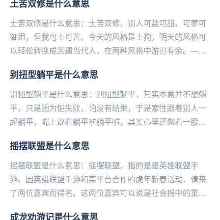
土苦双修是什么意思
说...
土苦双修是什么意思：土苦双修，别人可盐可甜，可萝可
御姐，但我可土可苦。今天的风格是土狗，明天的风格可
以轻松转换成苦逼当代人，在两种风格中游刃有余。——
微博@语文指挥中心...
别扭型躺平是什么意思
别扭型躺平是什么意思：别扭型躺平，其实本意并不想躺
平，只是因为怕失败，怕没有结果，于是索性跟着别人一
起躺平。嘴上说着躺平啦躺平啦，其实心里还憋着一股
劲，躺也躺不舒服，每天跟自己别扭。——微博@语文指
摇摆联盟是什么意思
挥...
摇摆联盟是什么意思：摇摆联盟，指的是是英雄联盟手
游。因英雄联盟手游和某平台合作的虎年新春活动，请来
了两位嘉宾而得名。这两位嘉宾可以说是社会摇中的重量
级人物，上官带刀那可是八步摇祖师爷，那伊伊姐更是重
成龙劝游记是什么意思