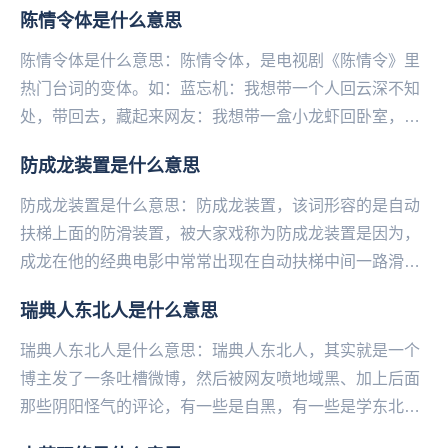
陈情令体是什么意思
陈情令体是什么意思：陈情令体，是电视剧《陈情令》里
热门台词的变体。如：蓝忘机：我想带一个人回云深不知
处，带回去，藏起来网友：我想带一盒小龙虾回卧室，带
回去，藏起来，慢慢吃江澄：你不是说没问题吗？你不
防成龙装置是什么意思
是...
防成龙装置是什么意思：防成龙装置，该词形容的是自动
扶梯上面的防滑装置，被大家戏称为防成龙装置是因为，
成龙在他的经典电影中常常出现在自动扶梯中间一路滑行
下来的打斗场景，实在是太深入人心。所以看到这个装
瑞典人东北人是什么意思
置...
瑞典人东北人是什么意思：瑞典人东北人，其实就是一个
博主发了一条吐槽微博，然后被网友喷地域黑、加上后面
那些阴阳怪气的评论，有一些是自黑，有一些是学东北人
在网上反击地域黑的口吻，使这条微博瞬间火了，于是