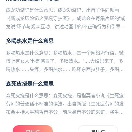
量...
成龙劝游记是什么意思：成龙劝游记，出自子供向动画
《新成龙历险记之梦境守护者》，成龙会在每集片尾的“成
龙说”环节与观众互动，讲述动画中的不正确行为和引导观
众正确的价值观，而这成龙劝解观众不要沉迷游戏是，...
多喝热水是什么意思
多喝热水是什么意思：多喝热水，是一个网络流行语，微
博上有女人吐槽“感冒了，多喝热水。”….大姨妈来了，多
喝热水……头疼，多喝热水……吃坏东西拉肚子，多喝热
水……玩累了，多喝热水……皮肤病，多喝热水……...
森死皮挠是什么意思
森死皮挠是什么意思：森死皮挠，是指莫言小说《生死疲
劳》的普通话不标准的读法。出自新版《生死疲劳》的发
布会主持人平翘舌音不分，前后鼻音不分的采访，将生死
疲劳读成了森死皮挠。这位主持人叫季亚娅，是北京大
学...