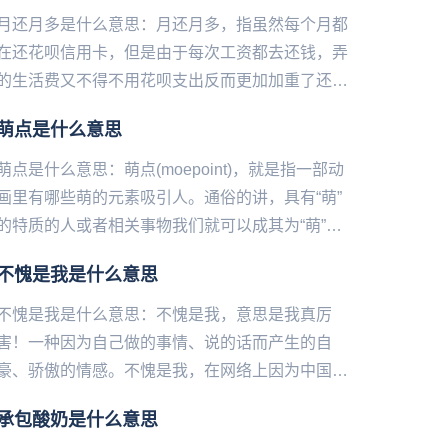
月还月多是什么意思：月还月多，指虽然每个月都
在还花呗信用卡，但是由于每次工资都去还钱，弄
的生活费又不得‌‌‌‌‌‌‌‌‌‌不用花呗支出反而更加加重了还钱
的负担。...
萌点是什么意思
萌点是什么意思：萌点(moepoint)，就是指一部动
画里有哪些萌的元素吸引人。通俗的讲，具有“萌”
的特质的人或者相关事物我们就可以成其为“萌”，
而这些“特质”我们称其为“萌点”。萌，出自古汉语
不愧是我是什么意思
现...
不愧是我是什么意思：不愧是我，意思是我真厉
害！一种因为自己做的事情、说的话而产生的自
豪、骄傲的情感。不愧是我，在网络上因为中国艺
人王一博又再次火了起来。他在很多采访和节目中
承包酸奶是什么意思
展现出一种总能把天聊死的技能...