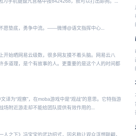
‌‌‌‌‌‌‌‌‌‌‌‌盘九宫格中按8424268，就可以打出舔狗。...
愿垫底，勇争中流。——微博@语文指挥中心...
上开始晒网易云级数，很多网友摸不着头脑。网易云八
许多道理，是个有故事的人。更重要的是这个人的时间都
称，中文译为“观察”，在moba游戏中是“观战”的意思。它特指游
场附近游走却不能给团队提供有效作用的...
一人之下》冯宝宝的武功招式，因名称让观众浮想联翩，