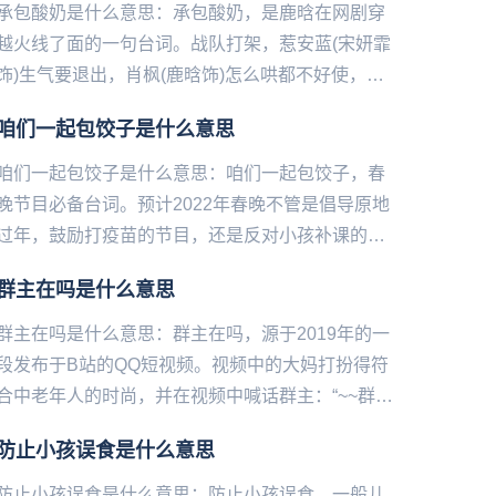
承包酸奶是什么意思：承包酸奶，是鹿晗在网剧穿
越火线了面的一句台词。战队打架，惹安蓝(宋妍霏
饰)生气要退出，肖枫(鹿晗饰)怎么哄都不好使，直
到说承包她一辈子的酸奶才哄好。台词原句是“只要
咱们一起包饺子是什么意思
你肯回来，你这辈...
咱们一起包饺子是什么意思：咱们一起包饺子，春‌‌‌‌‌‌‌‌‌‌‌‌‌
晚节目必备台词。预计2022年春晚不管是倡导原地
过年，鼓励打疫苗的节目，还是反对小孩补课的节
目，最后一定是大家和和气气在一起包饺子...
群主在吗是什么意思
群主在吗是什么意思：群主在吗，源于2019年的一
段发布于B站的QQ短视频。视频中的大妈打扮得符‌‌‌‌‌‌‌‌‌
合中老年人的时尚，并在视频中喊话群主：“~~群主
↓在↑吗~？开↓门↑~开↓门↑~我是恁小...
防止小孩误食是什么意思
防止小孩误食是什么意思：防止小孩误食，一般儿