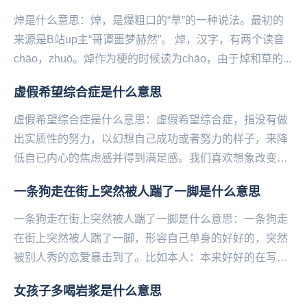
焯是什么意思：焯，是‌‌‌‌‌‌‌‌‌‌‌爆粗口的“草”的一种说法。最初的
来源是B站up主“哥谭噩梦赫然”。 焯，汉字，有两个读音
chāo，zhuō。焯作为梗的时候读为chāo，由于焯和草的...
虚假希望综合症是什么意思
虚假希望综合症是什么意思：虚假希望综合症，指没有做
出实质性的努力，以幻想自己成功或者努力的样子，来降
低自已内心的焦虑感并得到满足感。我们喜欢想象改变后
的生活，幻想改变后的自己，但接下来我们就会感到失
一条狗走在街上突然被人踹了一脚是什么意思
落...
一条狗走在街上突然被人踹了一脚是什么意思：一条狗走
在街上突然被人踹了一脚，形容自己单身的好好的，突然
被别人秀的恋爱暴击到了。比如本人：本来好好的在写论
文不小心点进一个校园恋爱视频，我‌‌‌‌‌‌‌‌‌...
女孩子多喝岩浆是什么意思