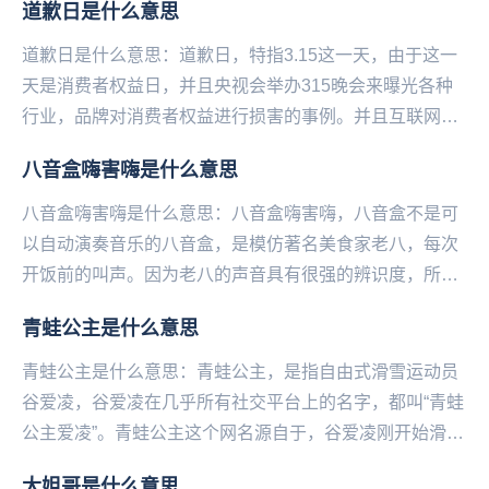
道歉日是什么意思
道歉日是什么意思：道歉日，特指3.15这一天，由于这一
天是消费者权益日，并且央视会举办315晚会来曝光各种
行业，品牌对消费者权益进行损害的事例。并且‌‌‌‌‌‌‌‌‌互联网也
会爆出一些事例。于是在这一...
八音盒嗨害嗨是什么意思
八音盒嗨害嗨是什么意思：八音盒嗨害嗨，八音盒不是可
以自动演奏音乐的八音盒，是模仿著名美食家老八，每次
开饭前的叫声。因为老八的声音具有很强的辨识度，所以
当你喊出嗨害的时候，就会有一群人回应你，因此被众
青蛙公主是什么意思
多...
青蛙公主是什么意思：青蛙公主，是指自由式滑雪运动员
谷爱凌，谷爱凌在几乎所有社交平台上的名字，都叫“青蛙
公主爱凌”。青蛙公主这个网名源自于，谷爱凌刚开始滑雪
时戴的绿色头盔，上面有一个小皇冠还有粉色的发卡...
大姐哥是什么意思