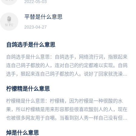
2022-05-03
平替是什么意思
2023-04-27
自鸽选手是什么意思
自鸽选手是什么意思：自鸽选手，网络流行词，指狠起来
连自己鸽子都放的人，连对自己的约定都难以实现。自鸽
选手，狠起来连自己鸽子都放的人。说好了回家就洗澡
的，结果三个小时连衣服都还没脱；买好了面包和牛奶机
柠檬精是什么意思
会...
柠檬精是什么意思：柠檬精，因为柠檬是一种很酸的水
果，所以柠檬精是用来形容那些很喜欢酸别人的人，现在
也被很多网友用于自嘲。当看到别人秀一样自己没有但却
十分想得到的东西时，很多网友就会表示“我酸了”，因此...
焯是什么意思