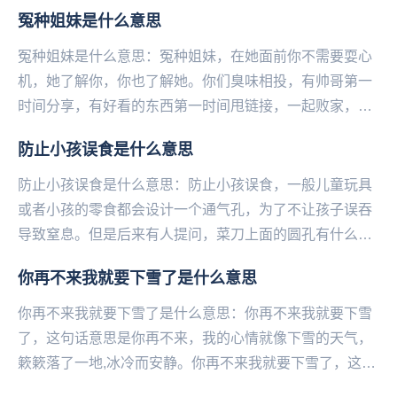
卑且咬文嚼字，充满love和peace例如：...
冤种姐妹是什么意思
冤种姐妹是什么意思：冤种姐妹，在她面前你不需要耍心
机，她了解你，你也了解她。你们臭味相投，有帅哥第一
时间分享，有好看的东西第一时间甩链接，一起败家，有
福同享，有难先观望一下。——微博@语文指挥中心...
防止小孩误食是什么意思
防止小孩误食是什么意思：防止小孩误食，一般儿童玩具
或者小孩的零食都会设计一个通气孔，为了不让孩子误吞
导致窒息。但是后来有人提问，菜刀上面的圆孔有什么作
用时，网友们瞬间感到了充气筒，便评论道：防止小孩
你再不来我就要下雪了是什么意思
误...
你再不来我就要下雪了是什么意思：你再不来我就要下雪
了，这句话意思是你再不来，我的心情就像下雪的天气，
簌簌落了一地,冰冷而安静。你再不来我就要下雪了，这句
话出自作家木心的作品《云雀叫了一整天》，是一句意...