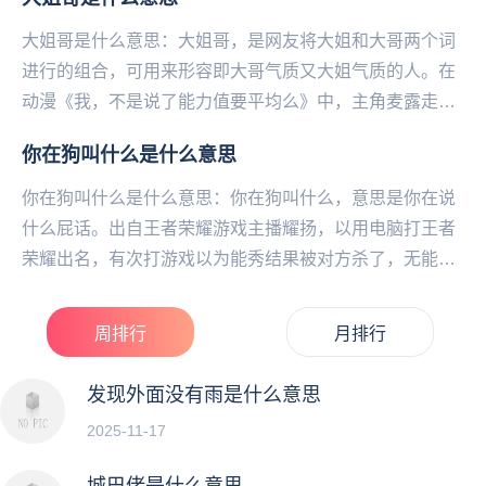
大姐哥是什么意思：大姐哥，是网友将大姐和大哥两个词
进行的组合，可用来形容即大哥气质又大姐气质的人。在
动漫《我，不是说了能力值要平均么》中，主角麦露走在
路上撞到一个霸气又帅气的小哥小姐姐，麦露一时难以
你在狗叫什么是什么意思
分...
你在狗叫什么是什么意思：你在狗叫什么，意思是你在‌‌‌‌‌‌‌‌‌‌‌说
什么屁话。出自王者荣耀游戏主播耀扬，以用电脑打王者
荣耀出名，有次打游戏以为能秀结果被对方杀了，无能狂
怒猛砸键盘，并且把怒气发泄在...
周排行
月排行
发现外面没有雨是什么意思
2025-11-17
城巴佬是什么意思