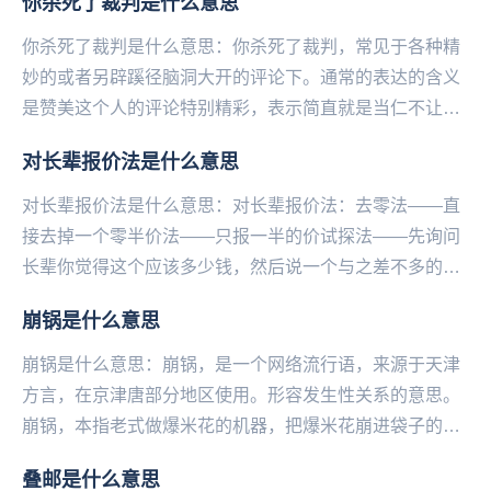
你杀死了裁判是什么意思
你杀死了裁判是什么意思：你杀死了裁判，常见于各种精
妙的或者另辟蹊径脑洞大开的评论下。通常的表达的含义
是赞美这个人的评论特别精彩，表示简直就是当仁不让当
之无愧的神评论热评第一的含义。可以通俗理解为：你
对长辈报价法是什么意思
杀...
对长辈报价法是什么意思：对长辈报价法：去零法——直
接去掉一个零半价法——只报一半的价试探法——先询问
长辈你觉得这个应该多少钱，然后说一个与之差不多的价
位赠送法——别人送的，积分送的，办卡送的——微博
崩锅是什么意思
@...
崩锅是什么意思：崩锅，是一个网络流行语，来源于天津
方言，在京津唐部分地区使用。形容发‌‌‌‌‌‌‌‌‌‌‌生性关系的意思。
崩锅，本指老式做爆米花的机器，把爆米花崩进袋子的环
节。后有人将这个环节引申，认...
叠邮是什么意思