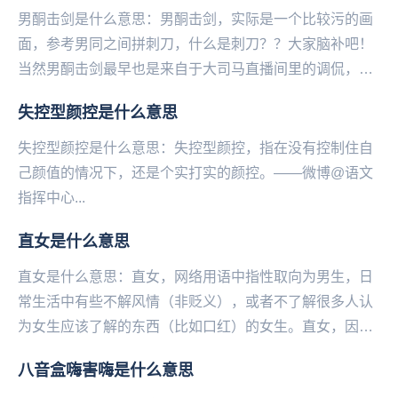
男酮击剑是什么意思：男酮击剑，实际是一个比较污的画
面，参考男同之间拼刺刀，什么是刺刀？？大家脑补吧！
当然男酮击剑最早也是来自于大司马直播间里的调侃，而
并非调侃男同性恋之间的这些事。男酮，即男同，也就
失控型颜控是什么意思
是...
失控型颜控是什么意思：失控型颜控，指在没有控制住自
己颜值的情况下，还是个实打实的颜控。——微博@语文
指挥中心...
直女是什么意思
直女是什么意思：直女，网络用语中指‌‌‌‌‌‌‌‌‌‌‌性取向为男生，日
常生活中有些不解风情（非贬义），或者不了解很多人认
为女生应该了解的东西（比如口红）的女生。直女，因为
在英国常用bent（弯曲的）...
八音盒嗨害嗨是什么意思