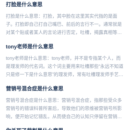
打脸是什么意思
打脸是什么意思：打脸，其中脸在这里其实代指的是面
子。打脸即自己打自己嘴巴、前后的言行不一。通常就是
对某个贴或者某人的言论进行否定，吐槽，揭露真相等
等，这种否定可能是来自别人的否定、也可能是自己对自
tony老师是什么意思
己先...
tony老师是什么意思：tony老师，并不是专指某个人，而
是理发师的代名词。这个词主要用来吐槽那些“永远不知道
只是修一下是什么意思”的理发师，常有吐槽理发师手艺差
的含义。该词也常常被用作托尼老师。因为...
营销号混合症是什么意思
营销号混合症是什么意思：营销号混合症，指那些受众多
营销号的错误科普所害后，导致他们的思维被营销号所影
响，便开始记忆错乱，从而使自己的认知只停留在营销号
的文章上。...