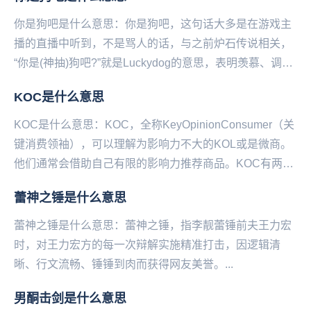
你是狗吧是什么意思：你是狗吧，这句话大多是在游戏主
播的直播中听到，不是骂人的话，与之前炉石传说相关，
“你是(神抽)狗吧?”就是Luckydog的意思，表明羡慕、调侃
之意。...
KOC是什么意思
KOC是什么意思：KOC，全称KeyOpinionConsumer（关
键消费领袖），可以理解为影响力不大的KOL或是微商。
他们通常会借助自己有限的影响力推荐商品。KOC有两大
特点1.粉丝量少2.广...
蕾神之锤是什么意思
蕾神之锤是什么意思：蕾神之锤，指李靓蕾锤前夫王力宏
时，对王力宏方的每一次辩解实施精准打击，因逻辑清‌‌‌‌‌‌‌‌‌
晰、行文流畅、锤锤到肉而获得网友美誉。...
男酮击剑是什么意思