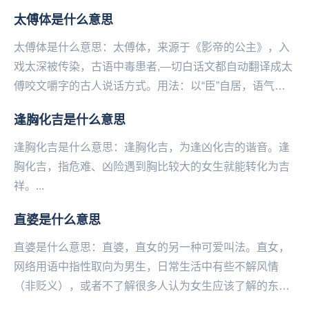
衡感就会让“微微的不适”变成“巨大的不适感”，这也...
太傅体是什么意思
太傅体是什么意思：太傅体，来源于《影帝的公主》，入
戏太深被传染，古语中毒患者,—切白话文都自动翻译成太
傅咬文嚼字的古人说话方式。用法：以“臣”自居，语气谦
卑且咬文嚼字，充满love和peace例如：...
逢胸化吉是什么意思
逢胸化吉是什么意思：逢胸化吉，为逢凶化吉的谐音。逢
胸化吉，指危难‌‌‌‌‌‌‌‌‌‌‌‌、凶险遇到胸比较大的女生就能转化为吉
祥。...
直婆是什么意思
直婆是什么意思：直婆，直女的另‌‌‌‌‌‌‌‌‌‌一种可爱叫法。直女，
网络用语中指‌‌‌‌‌‌‌‌‌‌‌性取向为男生，日常生活中有些不解风情
（非贬义），或者不了解很多人认为女生应该了解的东西
（比如口红...