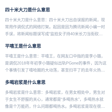
四十米大刀是什么意思
四十米大刀是什么意思：四十米大刀出自误报的新闻，现
常用作调侃式的网络打架。起因是因为腾讯新闻小编一时
手误，将新闻标题误写成“监拍女子持40米长刀当街砍
人”，而脑洞大的网友们，脑补出40米长刀砍人的画面...
平嘻王是什么意思
平嘻王是什么意思：平嘻王，在网友口中指的是李小璐，
是调侃2018年年初李小璐疑似出轨PGone的事件，因为这
个事情引发了嘻哈圈的大动荡，甚至扫平了的去年火热的
嘻哈明星的热度。所以大家称李小璐为“平定嘻...
​多喝岩浆是什么意思
多喝岩浆是什么意思：多喝岩浆，在男女相处中，男生对
于女生不舒服的关心，通常都是“多喝热水”，多喝热水就
像是个万能药，什么问题都喝热水。多喝岩浆是现在很多