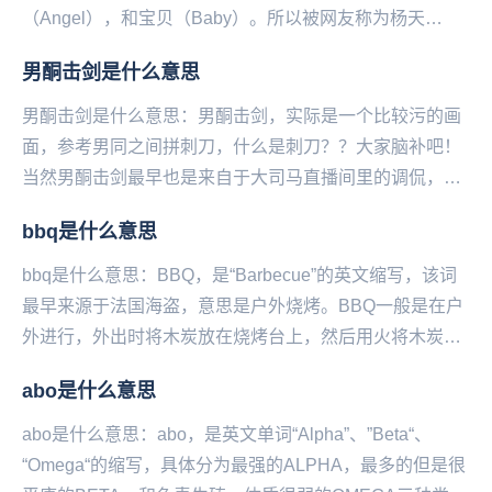
（Angel），和宝贝（Baby）。所以被网友称为杨天
宝。...
男酮击剑是什么意思
男酮击剑是什么意思：男酮击剑，实际是一个比较污的画
面，参考男同之间拼刺刀，什么是刺刀？？大家脑补吧！
当然男酮击剑最早也是来自于大司马直播间里的调侃，而
并非调侃男同性恋之间的这些事。男酮，即男同，也就
bbq是什么意思
是...
bbq是什么意思：BBQ，是“Barbecue”的英文缩写，该词
最早来源于法国海盗，意思是户外烧烤。BBQ一般是在户
外进行，外出时将木炭放在烧烤台上，然后用火将木炭点
燃，再将金属编成的烧烤架放在木炭上...
abo是什么意思
abo是什么意思：abo，是英文单词“Alpha”、”Beta“、
“Omega“的缩写，具体分为最强的ALPHA，最多的但是很