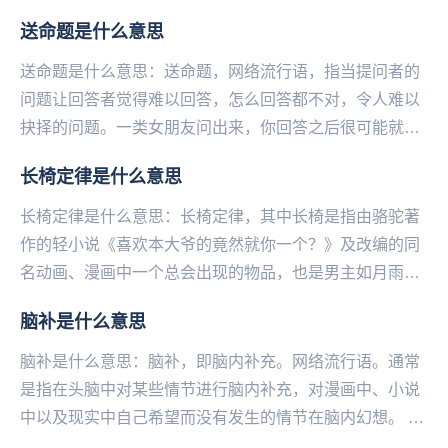
送命题是什么意思
送命题是什么意思：送命题，网络流行语，指当提问者的
问题让回答者觉得难以回答，怎么回答都不对，令人难以
抉择的问题。一类女朋友问出来，你回答之后很可能就没
有然后了的问题。举例如我今天有什么不一样，我跟她
长椅定律是什么意思
谁...
长椅定律是什么意思：长椅定律，其中长椅是指由骆驼著
作的轻小说《喜欢本大爷的竟然就你一个？》及改编的同
名动画、漫画中一个总会出现的物品，也是男主如月雨露
的心理阴影之地。剧中，两个女神一样的女生都将男主
脑补是什么意思
单...
脑补是什么意思：脑补，即脑内补充。网络流行语。通常
是指在头脑中对某些情节进行脑内补充，对漫画中、小说
中以及现实中自己希望而没有发生的情节在脑内幻想。 脑
补一词在某些情况下含有贬义，许多人将从...