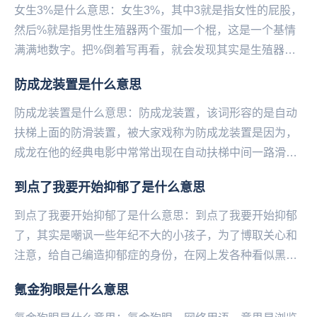
女生3%是什么意思：女生3%，其中3就是指女性的屁股，
然后%就是指男性生殖器两个蛋加一个棍，这是一个基情
满满地数字。把%倒着写再看，就会发现其实是生殖器
官。如果你真对这个女孩有意思的话就别再等了，赶紧...
防成龙装置是什么意思
防成龙装置是什么意思：防成龙装置，该词形容的是自动
扶梯上面的防滑装置，被大家戏称为防成龙装置是因为，
成龙在他的经典电影中常常出现在自动扶梯中间一路滑行
下来的打斗场景，实在是太深入人心。所以看到这个装
到点了我要开始抑郁了是什么意思
置...
到点了我要开始抑郁了是什么意思：到点了我要开始抑郁
了，其实是嘲讽一些年纪不大的小孩子，为了博取关心和
注意，给自己编造抑郁症的身份，在网上发各种看似黑暗
又悲伤实际有些不合逻辑的言论。比如：温柔吗？半条
氪金狗眼是什么意思
命...