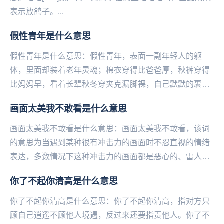
表示放鸽子。...
假性青年是什么意思
假性青年是什么意思：假性青年，表面一副年轻人的躯
体，里面却装着老年灵魂；棉衣穿得比爸爸厚，秋裤穿得
比妈妈早，看着长辈秋冬穿夹克‌‌‌‌‌‌‌‌‌漏脚裸，自己默默的裹紧
大衣，把手揣兜里。...
画面太美我不敢看是什么意思
画面太美我不敢看是什么意思：画面太美我不敢看，该词
的意思为当遇到某种很有冲击力的画面时不忍直视的情绪
表达，多数情况下这种冲击力的画面都是恶心的、雷人
的、跌破眼镜的并不美好的事物。嘴上虽然说着美，但是
你了不起你清高是什么意思
却...
你了不起你清高是什么意思：你了不起你清高，指对方只
顾自己‌‌‌‌‌‌‌‌‌‌‌‌‌逍遥不顾他人境遇，反过来还要指责他人。你了不