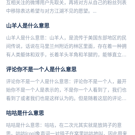
互相关注的微博用户先取关，再将对方从自己的粉丝列表
中移除表达希望与对方江湖不见的愿望。...
山羊人是什么意思
山羊人是什么意思：山羊人，是流传于美国东部地区的民
间传说，话说在马里兰州附近的林区里面，存在着一种拥
有人类躯体和双手，长着羊头羊角和羊腿的，能够直立行
走的怪物，他们半人半羊，行动敏捷，目前已有数万美
​评论你不是一个人是什么意思
国...
评论你不是一个人是什么意思：评论你不是一个人，最开
始你不是一个人是表示的，不是你一个人看到了，我们也
看到了或者我们也是这样认为的。但是随着这层的评论都
是这样说你不是一个人，就有人说，这层好可怕，层主
咕咕是什么意思
不...
咕咕是什么意思：咕咕，在二次元其实就是放鸽子的意
思。咕咕[coo]象声词一对鸽子在窝里咕咕地叫，因此用来