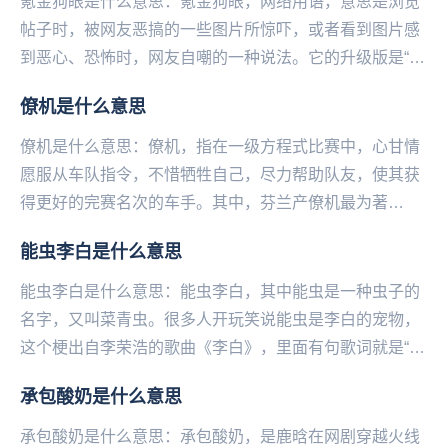
氪金狗眼是什么意思：氪金狗眼，网络用语，意思是浏览
帖子时，被网友恶搞的一些图片所惊吓，或者看到图片感
到恶心、恐怖时，网友自嘲的一种说法。它的升级版是“硬
化氪金狗眼”，这种狗眼超级耐用、不易损坏。氪金是...
僚机是什么意思
僚机是什么意思：僚机，指在一级方程式比赛中，心甘情
愿服从车队指令，不惜牺牲自己，尽力帮助队友，使其获
得更好的完赛名次的车手。其中，芬兰产僚机最为著
名。...
能虫李白是什么意思
能虫李白是什么意思：能虫李白，其中能虫是一种虫子的
名字，又叫菜青虫。很多人开玩笑说能虫是李白的宠物，
这个梗出自李荣浩的歌曲《李白》，里面有句歌词就是“要
是能‌‌‌‌‌‌‌‌‌‌‌‌重来，我要选李白”，...
承包酸奶是什么意思
承包酸奶是什么意思：承包酸奶，是鹿晗在网剧穿越火线