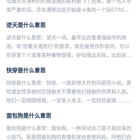
弯道灵车漂移的时候里面的棺材都飞了出来，是个骂人非
常严重的话。灵车漂移出处开始是斗鱼的一个玩GTA5的
主播说的，当时他和另一个主播玩，开着灵车去原句好...
逆天是什么意思
逆天是什么意思：逆天一词，最早出自香港漫画中的用
语，有“逆着天道而行”的意思，现在被用作形容词，可以
形容某个人或者某种事物很强，好似强出天际，比如说：
“这位选手水平逆天了”！“这个手机功能太逆天了”在...
快穿是什么意思
快穿是什么意思：快穿，一类异想天开的玛丽苏小说。男
性或女性穿梭时空拯救并不需要他们拯救的世界和人类。
他们一定倾国倾城，一定受人关注，一定四处留情……明
明现实世界毫无魅力。毫无逻辑小说中的一类。...
面包狗是什么意思
面包狗是什么意思：面包狗，一‌‌‌‌‌‌‌‌‌‌‌‌种测试自己是不是捡来的
小技巧。就是把面包狗的表情包发给爸爸妈妈，问他们自