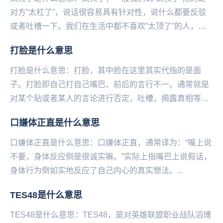
对方”太杠了”，说话很容易具有针对性，说什么都要反驳
或者吐槽一下。我们在生活中都不喜欢”太顶了”的人，因
为跟他们说话会很无趣和无聊，因为自己说什么...
打脸是什么意思
打脸是什么意思：打脸，其中脸在这里其实代指的是面
子。打脸即自己打自己嘴巴、前后的言行不一。通常就是
对某个贴或者某人的言论进行否定，吐槽，揭露真相等
等，这种否定可能是来自别人的否定、也可能是自己对自
口嫌体正直是什么意思
己先...
口嫌体正直是什么意思：口嫌体正直，通常译为：“嘴上说
不要，身体反应倒是很诚实嘛。”实际上指嘴巴上说假话，
身体行为倒如实地反应了自己内心的真实想法。...
TES48是什么意思
TES48是什么意思：TES48，是对英雄联盟职业战队滔博