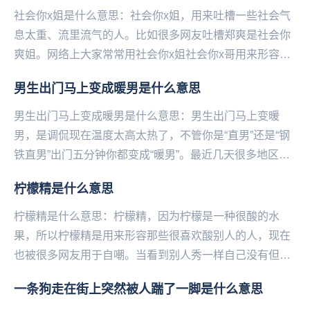
社会你x姐是什么意思：社会你x姐，用来吐槽一些社会气
息太重、流里流气的人。比如很多网友吐槽郑爽是社会你
爽姐。网络上大家常常用社会你x姐社会你x哥用来形容一
些社会气息太重、流里流气的人。...
男生出门马上变成暖男是什么意思
男生出门马上变成暖男是什么意思：男生出门马上变暖
男，是调侃现在温度太高太热了，不管你是“直男”还是“钢
铁直男”出门五分钟你都变成“暖男”。最近几天很多地区都
在遭受高温的炙烤到底有多热?央视段子手朱广权...
柠檬精是什么意思
柠檬精是什么意思：柠檬精，因为柠檬是一种很酸的水
果，所以柠檬精是用来形容那些很喜欢酸别人的人，现在
也被很多网友用于自嘲。当看到别人秀一样自己没有但却
十分想得到的东西时，很多网友就会表示“我酸了”，因此...
一条狗走在街上突然被人踹了一脚是什么意思