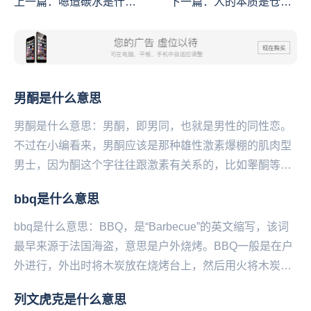
上一篇：
嗯造碳水是什么
下一篇：
人的本质是仓鼠
意思
是什么意思
男酮是什么意思
男酮是什么意思：男酮，即男同，也就是男性的同性恋。
不过在小编看来，男酮应该是那种雄性激素爆棚的肌肉型
男士，因为酮这个字往往跟激素有关系的，比如睾酮等。
最近大司马（原名韩金轮）有一个换脸的视频火了，在
bbq是什么意思
视...
bbq是什么意思：BBQ，是“Barbecue”的英文缩写，该词
最早来源于法国海盗，意思是户外烧烤。BBQ一般是在户
外进行，外出时将木炭放在烧烤台上，然后用火将木炭点
燃，再将金属编成的烧烤架放在木炭上...
列文虎克是什么意思