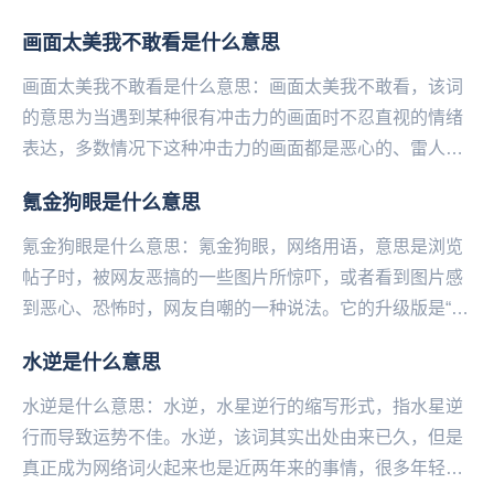
的心理阴影之地。剧中，两个女神一样的女生都将男主
画面太美我不敢看是什么意思
单...
画面太美我不敢看是什么意思：画面太美我不敢看，该词
的意思为当遇到某种很有冲击力的画面时不忍直视的情绪
表达，多数情况下这种冲击力的画面都是恶心的、雷人
的、跌破眼镜的并不美好的事物。嘴上虽然说着美，但是
氪金狗眼是什么意思
却...
氪金狗眼是什么意思：氪金狗眼，网络用语，意思是浏览
帖子时，被网友恶搞的一些图片所惊吓，或者看到图片感
到恶心、恐怖时，网友自嘲的一种说法。它的升级版是“硬
化氪金狗眼”，这种狗眼超级耐用、不易损坏。氪金是...
水逆是什么意思
水逆是什么意思：水逆，水星逆行的缩写形式，指水星逆
行而导致运势不佳。水逆，该词其实出处由来已久，但是
真正成为网络词火起来也是近两年来的事情，很多年轻人