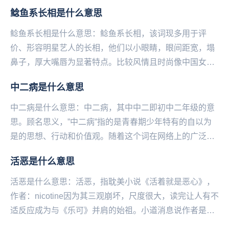
越来越注重星座、水逆、锦鲤...等等运势说，信则有...
鲶鱼系长相是什么意思
鲶鱼系长相是什么意思：鲶鱼系长相，该词现多用于评
价、形容明星艺人的长相，他们以小眼睛，眼间距宽，塌
鼻子，厚大嘴唇为显著特点。比较风情且时尚像中国女
星：舒淇、倪妮、费霞（林允）；韩国女星：罗文姬女
中二病是什么意思
士、j...
中二病是什么意思：中二病，其中中二即初中二年级的意
思。顾名思义，”中二病”指的是青春期少年特有的自以为
是的思想、行动和价值观。随着这个词在网络上的广泛运
用，”中二病”现在主要指那些自我意识过盛、狂妄，...
活恶是什么意思
活恶是什么意思：活恶，指耽美小说《活着就是恶心》，
作者：nicotine因为其三观崩坏‌‌‌‌‌‌‌‌‌‌，尺度很大，读完让人有不
适反应成为与《乐可》并肩的始祖。小道消息说作者是名
校高材生。...