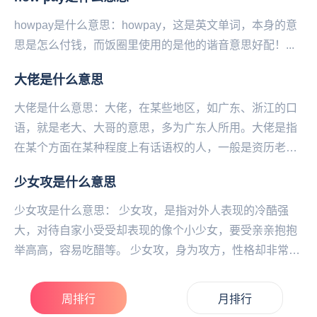
howpay是什么意思：howpay，这是英文单词，本身的意
思是怎么付钱，而饭圈里使用的是他的谐音意思好配！...
大佬是什么意思
大佬是什么意思：大佬，在某些地区，如广东、浙江的口
语，就是老大、大哥的意思，多为广东人所用。大佬是指
在某个方面在某种程度上有话语权的人，一般是资历老，
辈分高，说话顶用的人。大佬在黑道里也有大哥大的意
少女攻是什么意思
思...
少女攻是什么意思： 少女攻，是指对外人表现的冷酷强
大，对待自家小受受却表现的像个小少女，要受亲亲抱抱
举高高，容易吃醋等。 少女攻，身为攻方，性格却非常少
女化，经常会脑内妄想各种少...
周排行
月排行