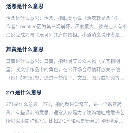
调侃的说法。人的本质为什么是仓鼠仓鼠第一特征...
活恶是什么意思
活恶是什么意思：活恶，指耽美小说《活着就是恶心》，
作者：nicotine因为其三观崩坏‌‌‌‌‌‌‌‌‌‌，尺度很大，读完让人有不
适反应成为与《乐可》并肩的始祖。小道消息说作者是名
校高材生。...
舞黄是什么意思
舞黄是什么意思：舞黄，指针对某公众人物（尤其指明
星）或文学作品中的角色，在公开场合尽情释放关于他
（她）的性幻想，通过一些段子、文章、图片或视频等方
式进行表达。舞黄，可以理解为”舞弄黄色”。在网络中有
271是什么意思
一...
271是什么意思：271，指的就是爱奇艺，是一个谐音简
称，有些讽刺的意思，通常大家是为了隐晦地吐槽爱奇艺
所以采用简称缩写。比如271剪辑就是粉丝之间吐槽爱奇
艺的孤儿剪辑手法，对于一些艺人特别不友好。...