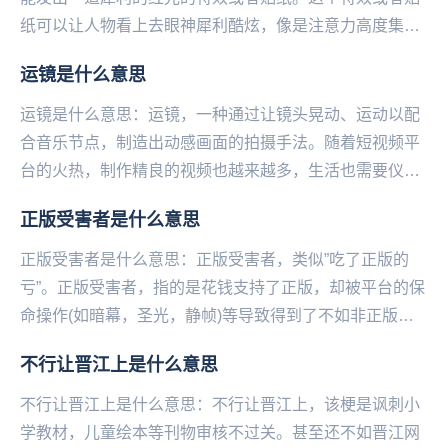
纸可以让人物看上去眼神犀利酷炫，像是注意力高度集中
到眼神，发出坚定的光，并且带上了危险的气息。红眼
运镜是什么意思
特...
运镜是什么意思：运镜，一种通过让镜头晃动、运动以配
合音乐节点，制造出动感画面的拍摄手法。随着短视频平
台的火热，制作精良的视频也越来越多，生活也需要仪式
感。运镜高手分为两种，一种是拍摄者使用手机根据手
正版受害者是什么意思
势...
正版受害者是什么意思：正版受害者，类似”吃了正版的
亏”。正版受害者，指的是花钱支持了正版，却被平台的保
命操作(如暗幕，圣光，静帧)等导致得到了‌‌‌‌‌‌‌‌‌‌‌‌‌不如非正版的
用户体验，被称为正版...
不行让晋江上是什么意思
不行让晋江上是什么意思：不行让晋江上，该梗是讽刺小
学教材，儿童绘本等刊物审核不过关。甚至还不如晋江网