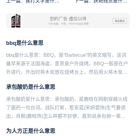
上一篇：
挨打文学是什么
下一篇：
妖艳贱货是什么
意思
意思
bbq是什么意思
bbq是什么意思：BBQ，是“Barbecue”的英文缩写，该词
最早来源于法国海盗，意思是户外烧烤。BBQ一般是在户
外进行，外出时将木炭放在烧烤台上，然后用火将木炭点
燃，再将金属编成的烧烤架放在木炭上...
承包酸奶是什么意思
承包酸奶是什么意思：承包酸奶，是鹿晗在网剧穿越火线
了面的一句台词。战队打架，惹安蓝(宋妍霏饰)生气要退
出，肖枫(鹿晗饰)怎么哄都不好使，直到说承包她一辈子
的酸奶才哄好。台词原句是“只要你肯回来，你这辈...
为人方正是什么意思