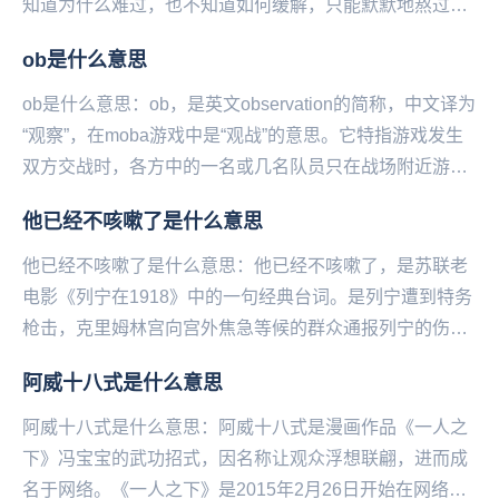
知道为什么难过，也不知道如何缓解，只能默默地熬过去
等它自己走。——微博@语文指挥中心...
ob是什么意思
ob是什么意思：ob，是英文observation的简称，中文译为
“观察”，在moba游戏中是“观战”的意思。它特指游戏发生
双方交战时，各方中的一名或几名队员只在战场附近游走
却不能给团队提供有效作用的...
他已经不咳嗽了是什么意思
他已经不咳嗽了是什么意思：他已经不咳嗽了，是苏联老
电影《列宁在1918》中的一句经典台词。是列宁遭到特务
枪击，克里姆林宫向宫外焦急等候的群众通报列宁的伤情
时所说的话，全句为“列宁同志已经不咳嗽了，他已...
阿威十八式是什么意思
阿威十八式是什么意思：阿威十八式是漫画作品《一人之
下》冯宝宝的武功招式，因名称让观众浮想联翩，进而成
名于网络。《一人之下》是2015年2月26日开始在网络平