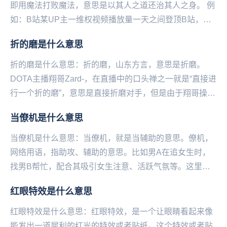
即用魔法打败魔法，意思是以其人之道还治其人之身。 例
如：B站某UP主一维权视频播放量一天之间登顶B站，他
在视频里呼吁大家”不要用违法打败...
折的磨是什么意思
折的磨是什么意思：折的磨，山东方言，意思是折磨。
DOTA主播翔哥Zard-，在直播中的口头禅之一就是“直接进
行一个折的磨”，意思是直接折磨对手，但是由于翔哥操作
拉胯而被对手折磨时，网友就会调侃他“磨的...
当僚机是什么意思
当僚机是什么意思：当僚机，就是当辅助的意思。僚机，
网络用语，指助攻、辅助的意思。比如男A在追女生时，
找男B帮忙，配合其吸引女生注意、活跃气氛等。这里的
男B就可以称为僚机。...
红眼特效是什么意思
红眼特效是什么意思：红眼特效，是一个让眼睛看起来像
能发出一道犀利的红光的特效或者贴纸。这个特效或者贴