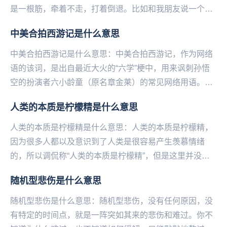
是一根筋，牵着不走，打着倒退。比如和我朋友说一个别
人，就是说，这人真狗，代表比较多疑，傻的意思。还
中美合拍西游记是什么意思
可...
中美合拍西游记是什么意思：中美合拍西游记，作为网络
语的该词，是出自最近大火的“六学”梗中，用来讽刺孙悟
空的扮演者六小龄童（原名章金莱）的常见网络用语。而
该梗是“六学”梗中最为大热的，出自六小龄童在86...
人类的本质是柠檬精是什么意思
人类的本质是柠檬精是什么意思：人类的本质是柠檬精，
因为很多人都以及意识到了人类是很容易产生羡慕情绪
的，所以调侃称“人类的本质是柠檬精”，但是这里并没有
贬低的意思，只是一种调侃和自嘲。人类的本质是柠檬
随机型悲伤是什么意思
精...
随机型悲伤是什么意思：随机型悲伤，没有任何原因，没
有特定的时间点，就是一阵突如其来的悲伤和难过。你不