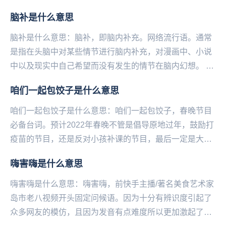
旗在一些地方被视‌‌‌‌‌‌‌...
脑补是什么意思
脑补是什么意思：脑补，即脑内补充。网络流行语。通常
是指在头脑中对某些情节进行脑内补充，对漫画中、小说
中以及现实中自己希望而没有发生的情节在脑内幻想。 脑
补一词在某些情况下含有贬义，许多人将从...
咱们一起包饺子是什么意思
咱们一起包饺子是什么意思：咱们一起包饺子，春‌‌‌‌‌‌‌‌‌‌‌‌‌晚节目
必备台词。预计2022年春晚不管是倡导原地过年，鼓励打
疫苗的节目，还是反对小孩补课的节目，最后一定是大家
和和气气在一起包饺子...
嗨害嗨是什么意思
嗨害嗨是什么意思：嗨害嗨，前快手主播/著名‌‌‌‌‌‌美食艺术家
岛市老八视频开头固定问候语。因为十分有辨识度引起了
众多网友的模仿，且因为发音有点难度所以更加激起了大