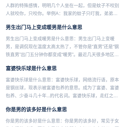
人群的特殊感情，明明几个人坐在一起，但是蚊子不咬别
人就咬你，只咬你。举例A：我家的蚊子只叮我，弟弟说
是蚊爱，我也没有办法。B：可不是，这个夏天我也被...
男生出门马上变成暖男是什么意思
男生出门马上变成暖男是什么意思：男生出门马上变暖
男，是调侃现在温度太高太热了，不管你是“直男”还是“钢
铁直男”出门五分钟你都变成“暖男”。最近几天很多地区都
在遭受高温的炙烤到底有多热?央视段子手朱广权...
富婆快乐球是什么意思
富婆快乐球是什么意思：富婆快乐球，网络流行语，原本
是钢丝球，现表示被富婆包养的意思。成为了富婆、富婆
包养、少奋斗几十年...的代名词。富婆快乐球，走红之
后，又衍生出了“不想再努力球”...等说法，同时...
你是男的该多好是什么意思
你是男的该多好是什么意思：你是男的该多好，常见于女