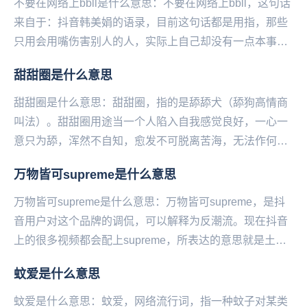
不要在网络上bbll是什么意思：不要在网络上bbll，这句话
来自于：抖音韩美娟的语录，目前这句话都是用指，那些
只用会用嘴伤害别人的人，实际上自己却没有一点本事，
讽刺毫无本事的人。 ...
甜甜圈是什么意思
甜甜圈是什么意思：甜甜圈，指的是舔舔犬（舔狗高情商
叫法）。甜甜圈用途当一个人陷入自我感觉良好，一心一
意只为舔，浑然不自知，愈发不可脱离苦海，无法作何评
价时，可以附和此乃真甜。甜甜圈举例甜甜圈哈哈哈哈...
万物皆可supreme是什么意思
万物皆可supreme是什么意思：万物皆可supreme，是抖
音用户对这个品牌的调侃，可以解释为反潮流。现在抖音
上的很多视频都会配上supreme，所表达的意思就是土到
极致就是潮。Superme...
蚊爱是什么意思
蚊爱是什么意思：蚊爱，网络流行词，指一种蚊子对某类