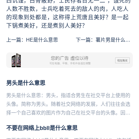
西饥馑，白骨蔽野，士民存者百无一二”，饿死的
人数不胜数，士兵吃着死去的敌人的肉，人吃人
的现象到处都是，这称得上荒唐且美好？是一起
下锅煮美好，还是煮别人美好？
上一篇：
​HE是什么意思
下一篇：
薯片男是什么意
思
男头是什么意思
男头是什么意思：男头，指适合男生在社交平台上使用的
头像。简称为男头。随着社交网络的发展，人们往往会选
择一个自己喜欢的图片作为自己在社交平台的头像。因
此，很多人会搜集一些适合男生使用的头像在网络山进行
不要在网络上bbll是什么意思
分...