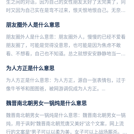
生之间的对话，因为自己的女性朋友太好了太完美了，同
时又因为自己实在是弯不过来，恨夭恨地恨自己。无奈只
能对着对方大吼：你是男的该多好！——微博@语文指
朋友圈外人是什么意思
挥...
朋友圈外人是什么意思：朋友圈外人，慢慢的已经不爱看
朋友圈了，可能是觉得没意思，也可能是因为焦虑不敢
看、不想看，自己也不知道。总之就想安安静静地当一个
圈外人，别人发了什么说了说么，也变得没那么重要了。
为人方正是什么意思
—...
为人方正是什么意思：为人方正，源自一张表情包，过于
像‌‌‌‌‌‌‌‌‌‌‌牛爷爷和图图爸，被网游调侃成为人方正。...
魏晋南北朝男女一锅炖是什么意思
魏晋南北朝男女一锅炖是什么意思：魏晋南北朝男女一锅
炖，用于讽刺“魏晋南北朝荒唐又美好”这个文案，网上流
行的文案是“男子可以以柔为美，女子可以上战场厮杀。男