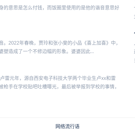
词，本身的意思是怎么付钱，而饭圈里使用的是他的谐音意思好
身攻击的谐音。2022年春晚，贾玲和张小斐的小品《喜上加喜》中，
塑造成了一个不修边幅的形象。婆婆因此...
。卢雷元年，源自西安电子科技大学两个毕业生卢xx和雷
是被枪手在学校贴吧吐槽曝光，最后被举报到学校的事情，
网络流行语