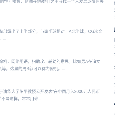
个同性）接触，企图在他/她们之中寻找一个人发展成情侣关
义，就是女性胸部露出了上半部分，与南半球相对。A北半球，CG次文
..
僚机，网络用语，指助攻、辅助的意思。比如男A在追女
等。这里的男B就可以称为僚机。...
，来源于清华大学陈平教授公开发表“在中国月入2000元人民币
‌‌‌‌‌‌‌，常常用来...