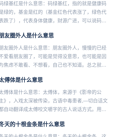
码绿基红是什么意思：码绿基红，指的就是健康码
是绿的，基金是红的（基金红色代表涨了，绿色代
表跌了），代表身体健康，财源广进，可以说码绿
基红在疫情反复的生活当下是对一个人最高的祝福
朋友圈外人是什么意思
了。...
朋友圈外人是什么意思：朋友圈外人，慢慢的已经
不爱看朋友圈了，可能是觉得没意思，也可能是因
为焦虑不敢看、不想看，自己也不知道。总之就想
安安静静地当一个圈外人，别人发了什么说了说
太傅体是什么意思
么，也变得没那么重要了。—...
太傅体是什么意思：太傅体，来源于《影帝的公
主》，入戏太深被传染，古语中毒患者,—切白话文
都自动翻译成太傅咬文嚼字的古人说话方式。用
法：以“臣”自居，语气谦卑且咬文嚼字，充满love和
冬天的十根金条是什么意思
peace例如：...
冬天的十根金条是什么意思：冬天的十根金条，这