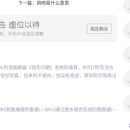
下一篇：
鸽吻是什么意思
火的洗脑歌曲《怕无归期》名称的谐音，85归7的写法也
，怕空欢喜，怕来的不是你，怕没有奇迹，等风吹尽等雨过
(—COOH)和氨基酸的氨基(—NH₂)通过脱水缩合形成的酰胺键(—