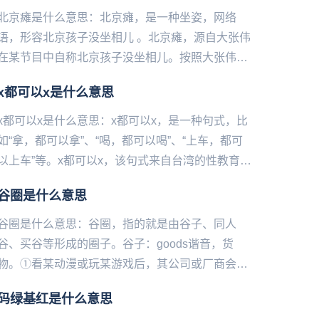
北京瘫是什么意思：北京瘫，是一种坐姿，网络
语，形容北京孩子没坐相儿 。北京瘫，源自大张伟
在某节目中自称北京孩子没坐相儿。按照大张伟说
出的北京人特性，网友找出了娱乐圈中的“京城四
x都可以x是什么意思
瘫”，分别是...
x都可以x是什么意思：x都可以x，是一种句式，比
如“拿，都可以拿”、“喝，都可以喝”、“上车，都可
以上车”等。x都可以x，该句式来自台湾的性教育影
片《如果早知道，男生也会被性侵》。里面的杰哥
谷圈是什么意思
（性侵者）...
谷圈是什么意思：谷圈，指的就是由谷子、同人
谷、买谷等形成的圈子。谷‌‌‌‌‌‌‌‌‌子：goods谐音，货
物。①看某动漫或玩某游戏后，其公司或厂商会发
行一些物品周边和角色周边，统称为官谷（官方谷
码绿基红是什么意思
子）。...