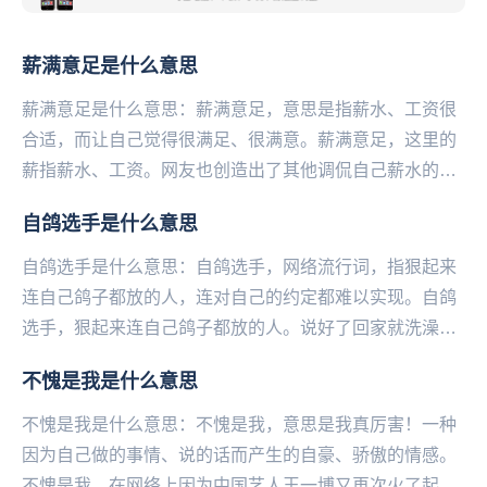
薪满意足是什么意思
薪满意足是什么意思：薪满意足，意思是指薪水、工资很
合适，而让自己觉得很满足、很满意。薪满意足，这里的
薪指薪水、工资。网友也创造出了其他调侃自己薪水的词
汇例如：随薪锁欲、薪想事成、薪尽自然凉等等。心满
自鸽选手是什么意思
意...
自鸽选手是什么意思：自鸽选手，网络流行词，指狠起来
连自己鸽子都放的人，连对自己的约定都难以实现。自鸽
选手，狠起来连自己鸽子都放的人。说好了回家就洗澡
的，结果三个小时连衣服都还没脱；买好了面包和牛奶机
不愧是我是什么意思
会...
不愧是我是什么意思：不愧是我，意思是我真厉害！一种
因为自己做的事情、说的话而产生的自豪、骄傲的情感。
不愧是我，在网络上因为中国艺人王一博又再次火了起