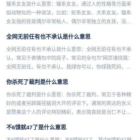
猫系女友是什么意思：猫系女友，通过人‌‌‌‌‌‌‌‌‌‌‌‌的性格等方面来
拟动物化的一种说法，比如：蛇系女友、犬系女友。猫系
女友指的就是偶尔非常粘人、偶尔非常独立的女孩，没有
被完全驯服，但是非常吸引人...
全网无前任有也不承认是什么意思
全网无前任有也不承认是什么意思：全网无前任有也不承
认，常见于表情包中的段子，常见的全句为”网恋请找我：
全网无前任，有也不承认，我绿你可以，你绿我死妈，
365张假照，你喜欢的样子我都有“。全网无前任有也...
你杀死了裁判是什么意思
你杀死了裁判是什么意思：你杀死了裁判，常见于各种精
妙的或者另辟蹊径脑洞大开的评论下。通常的表达的含义
是赞美这个人的评论特别精彩，表示简直就是当仁不让当
之无愧的神评论热评第一的含义。可以通俗理解为：你
不6馍就47了是什么意思
杀...
不6馍就47了是什么意思：不6馍就47了，其中6馍和47是