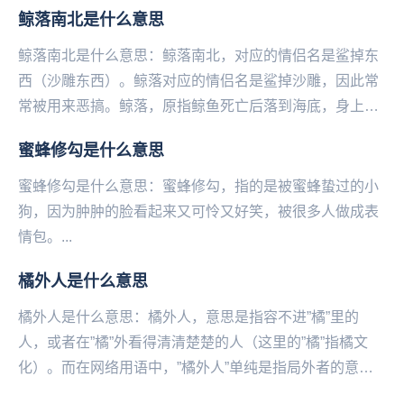
岩浆是现在很多的女生回怼直男说的“说喝热水”的一种...
鲸落南北是什么意思
鲸落南北是什么意思：鲸落南北，对应的情侣名是鲨掉东
西（沙雕东西）。鲸落对应的情侣名是鲨掉沙雕，因此常
常被用来恶搞。鲸落，原指鲸鱼死亡后落到海底，身上自
成一个小生态系统，这个以鲸鱼为根基的群落就叫鲸
蜜蜂修勾是什么意思
落。...
蜜蜂修勾是什么意思：蜜蜂‌‌‌‌‌‌‌‌‌‌‌‌‌修勾，指的是被蜜蜂蛰过的小
狗，因为肿肿的脸看起来又可怜又好笑，被很多人做成表
情包。...
橘外人是什么意思
橘外人是什么意思：橘外人，意思是指容‌不进”橘”里的
人，或者在”橘”外看得清清楚楚的人（这里的”橘”指橘文
化）。而在网络用语中，”橘外人”单纯是指局外者的意
思。橘外人，网络流行词汇，容‌不进”橘”里的...