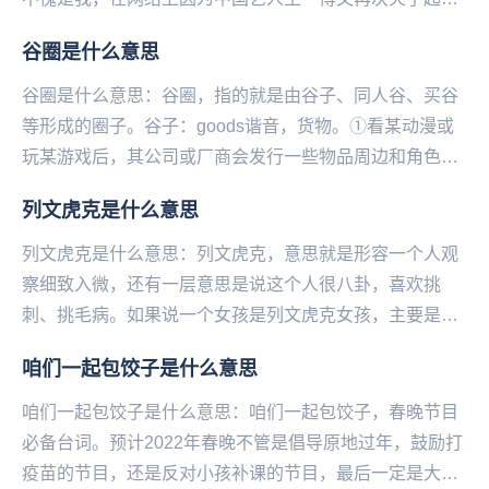
来。他在很多采访和节目中展现出一种总能把天聊死的技
谷圈是什么意思
能...
谷圈是什么意思：谷圈，指的就是由谷子、同人谷、买谷
等形成的圈子。谷‌‌‌‌‌‌‌‌‌子：goods谐音，货物。①看某动漫或
玩某游戏后，其公司或厂商会发行一些物品周边和角色周
边，统称为官谷（官方谷子）。...
列文虎克是什么意思
列文虎克是什么意思：列文虎克，意思就是形容一个人观
察细致入微，还有一层意思是说这个人很八卦，喜欢挑
刺、挑毛病。如果说一个女孩是列文虎克女孩，主要是形
容这个女孩观察能力超强，洞察力惊人，逻辑推理厉害。
咱们一起包饺子是什么意思
从...
咱们一起包饺子是什么意思：咱们一起包饺子，春‌‌‌‌‌‌‌‌‌‌‌‌‌晚节目
必备台词。预计2022年春晚不管是倡导原地过年，鼓励打
疫苗的节目，还是反对小孩补课的节目，最后一定是大家