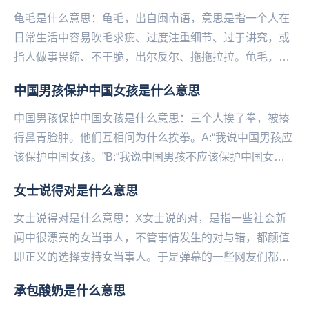
龟毛是什么意思：龟毛，出自闽南语，意思是指一个人在
日常生活中容易吹毛求疵、过度注重细节、过于讲究，或
指人做事畏缩、不干脆，出尔反尔、拖拖拉拉。龟毛，是
台湾年轻人的惯用语，后因娱乐节目的传播效应流传至
中国男孩保护中国女孩是什么意思
内...
中国男孩保护中国女孩是什么意思：三个人挨了拳，被揍
得鼻青脸肿。他们互相问为什么挨拳。A:“我说中国男孩应
该保护中国女孩。”B:“我说中国男孩不应该保护中国女
孩。”C:“我就是中国男孩。”...
女士说得对是什么意思
女士说得对是什么意思：X女士说的对，是指一些社会新
闻中很漂亮的女当事人，不管事情发生的对与错，都颜值
即正义的选择支持女当事人。于是弹幕的一些网友们都会
发“X女士说的对”来支持当事人。如果有反转，那么一...
承包酸奶是什么意思