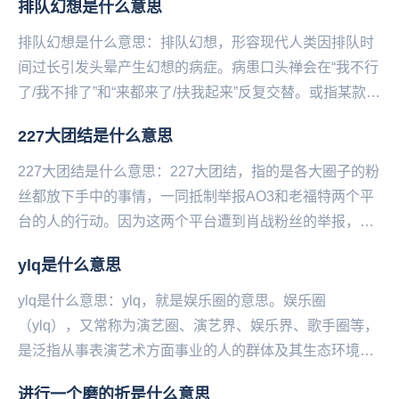
排队幻想是什么意思
排队幻想是什么意思：排队幻想，形容现代人类因排队时
间过长引发头晕产生幻想的病症。病患口头禅会在“我不行
了/我不排了”和“来都来了/扶我起来”反复交替。或指某款刚
上线就需要排队等待的游戏，玩家嘴上抱怨，...
227大团结是什么意思
227大团结是什么意思：227大团结，指的是各大圈子的粉
丝都放下手中的事情，一同抵制举报AO3和老福特两个平
台的人的行动。因为这两个平台遭到肖战粉丝的举报，导
致很多人失去了喜欢的作品，类比一下就是因为...
ylq是什么意思
ylq是什么意思：ylq，就是娱乐圈的意思。娱乐圈
（ylq），又常称为演艺圈、演艺界、娱乐界、歌手圈等，
是泛指从事表演艺术方面事业的人的群体及其生态环境。
一般认为专长于电影、电视、相声、小品、歌唱、舞...
进行一个磨的折是什么意思