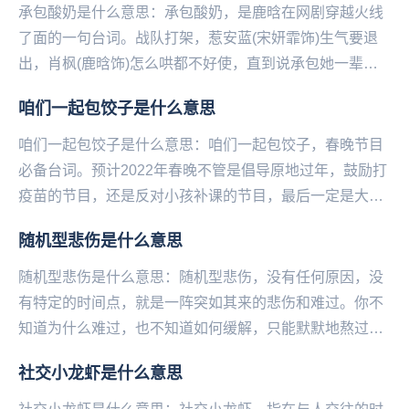
承包酸奶是什么意思：承包酸奶，是鹿晗在网剧穿越火线
了面的一句台词。战队打架，惹安蓝(宋妍霏饰)生气要退
出，肖枫(鹿晗饰)怎么哄都不好使，直到说承包她一辈子
的酸奶才哄好。台词原句是“只要你肯回来，你这辈...
咱们一起包饺子是什么意思
咱们一起包饺子是什么意思：咱们一起包饺子，春‌‌‌‌‌‌‌‌‌‌‌‌‌晚节目
必备台词。预计2022年春晚不管是倡导原地过年，鼓励打
疫苗的节目，还是反对小孩补课的节目，最后一定是大家
和和气气在一起包饺子...
随机型悲伤是什么意思
随机型悲伤是什么意思：随机型悲伤，没有任何原因，没
有特定的时间点，就是一阵突如其来的悲伤和难过。你不
知道为什么难过，也不知道如何缓解，只能默默地熬过去
等它自己走。——微博@语文指挥中心...
社交小龙虾是什么意思