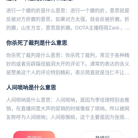
进行一个磨的折是什么意思：进行一个磨的折，意思就是
反被对方折磨的意思，如果对方太强，就会反被折磨。折
的磨，山东方言，意思是折磨。DOTA主播翔哥Zard-，在
直播中的口头禅之一就是“直接进行一个折的磨...
你杀死了裁判是什么意思
你杀死了裁判是什么意思：你杀死了裁判，常见于各种精
妙的或者另辟蹊径脑洞大开的评论下。通常的表达的含义
是赞美这个人的评论特别精彩，表示简直就是当仁不让当
之无愧的神评论热评第一的含义。可以通俗理解为：你
人间唢呐是什么意思
杀...
人间唢呐是什么意思：人间唢呐，是因为李佳琦特别会推
销，在直播间里大声的促销的时候像极了唢呐，所以被网
友称呼为人间唢呐；人间猕猴桃，这个主要是因为张雨绮
化妆用的色调跟猕猴桃的感觉很像，所以称呼其为人间
猕...