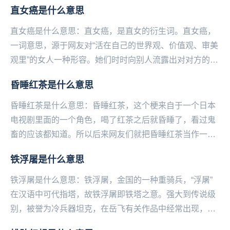
直女癌是什么意思
直女癌是什么意思：直女癌，是直女的衍生词。直女癌，
一词意思，源于网友对“活在自己的世界观、价值观、审美
观里”的女人一种形容。她们时时向别人流露出对对方的不
顺眼及不满。直女癌，表现为“女性的大男子主义者...
昏睡红茶是什么意思
昏睡红茶是什么意思：昏睡红茶，这个梗来自于一个日本
电视剧里面的一个角色，喝了红茶之后就昏睡了，看过鬼
畜的应该都知道。所以后来网友们就把昏睡红茶当作一个
梗来调侃。网友神评论：太困了每天，真怀疑我喝了昏
铁浮屠是什么意思
睡...
铁浮屠是什么意思：铁浮屠，金国的一种重骑兵，“浮屠”
在汉语中可代指塔，故铁浮屠即铁塔之意。强大到传说级
别，被誉为冷兵器坦克‌‌‌‌‌‌‌‌‌‌‌，在岳飞有关作品中经常出现，但
争议颇多，未有定论。目前经...