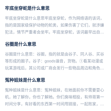
牢底坐穿蛇是什么意思
牢底坐穿蛇是什么意思牢底坐穿蛇，作为网络语的该词，
指的是国家级保护动物的蛇类，如果伤害了它们，就涉嫌
犯法，情节严重者会坐牢。牢底坐穿蛇，该词最早出自于
百度蛇吧，是常见的蛇吧用语。牢底坐穿蛇，该词作为
谷圈是什么意思
比...
谷圈是什么意思：谷圈，指的就是由谷子、同人谷、买谷
等形成的圈子。谷‌‌‌‌‌‌‌‌‌子：goods谐音，货物。①看某动漫或
玩某游戏后，其公司或厂商会发行一些物品周边和角色周
边，统称为官谷（官方谷子）。...
冤种姐妹是什么意思
冤种姐妹是什么意思：冤种姐妹，在她面前你不需要耍心
机，她了解你，你也了解她。你们臭味相投，有帅哥第一
时间分享，有好看的东西第一时间甩链接，一起败家，有
福同享，有难先观望一下。——微博@语文指挥中心...