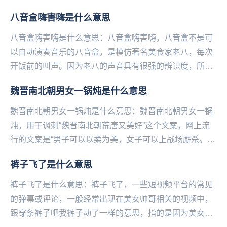
份，就是外卷。...
八音盒嗨害嗨是什么意思
八音盒嗨害嗨是什么意思：八音盒嗨害嗨，八音盒不是可
以自动演奏音乐的八音盒，是模仿著名美食家老八，每次
开饭前的叫声。因为老八的声音具有很强的辨识度，所以
当你喊出嗨害的时候，就会有一群人回应你，因此被众
魏晋南北朝男女一锅炖是什么意思
多...
魏晋南北朝男女一锅炖是什么意思：魏晋南北朝男女一锅
炖，用于讽刺“魏晋南北朝荒唐又美好”这个文案，网上流
行的文案是“男子可以以柔为美，女子可以上战场厮杀。男
子可以喜欢男子，女子可以喜欢女子。那个朝代天地...
裤子飞了是什么意思
裤子飞了是什么意思：裤子飞了，一些短视频平台的常见
的弹幕或评论，一‌‌‌‌‌‌‌‌‌‌‌般经常出现在美女帅哥相关的视频中，
跟穿条裤子吧我裤子动了一样的意思，指的是因为美女or