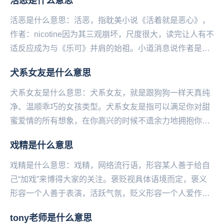
活恶是什么意思
活恶是什么意思：活恶，指耽美小说《活着就是恶心》，
作者：nicotine因为其三观崩坏‌‌‌‌‌‌‌‌‌‌，尺度很大，读完让人有不
适反应成为与《乐可》并肩的始祖。小道消息说作者是名
校高材生。...
犬系女友是什么意思
犬系女友是什么意思：犬系女友，就是跟狗狗一样天真纯
净、温顺‌‌‌‌‌‌‌‌‌‌‌乖巧的女孩类型。犬系女友是指可以满足你对甜
蜜爱情的所有想象，在你高兴的时候不遗余力地拥抱你，
在你难过的时候抚摸你的头，在...
戏精是什么意思
戏精是什么意思：戏精，网络流行语，形容某人善于给自
己“加戏”来博得大家的关注。褒贬视具体语境而定，褒义
形容一个人善于表演，活跃气氛，贬义形容一个人爱作
秀。戏精，该词由来已久，最早就是形容演员的演技很
tony老师是什么意思
好...