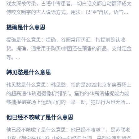
戏太深被传染，古语中毒患者,—切白话文都自动翻译成太
傅咬文嚼字的古人说话方式。用法：以“臣”自居，语气谦
卑且咬文嚼字，充满love和peace例如：...
提确是什么意思
提确是什么意思：提确，谷圈常用词汇，指提前确认收
货。提确，通常用于购买‌‌‌‌‌‌‌‌‌‌/拼团还在预售的商品、支付定金
等。...
韩见愁是什么意思
韩见愁是什么意思：韩见愁，指的是2022北京冬‌‌‌‌‌‌‌‌‌‌‌‌奥赛场上
的超高速4k轨道摄像机“猎豹”。猎豹的4k高清捕捉能力能
够捕捉到赛场上运动员们的一举一动，犯规行为也无所遁
形。而韩国运动员...
他已经不咳嗽了是什么意思
他已经不咳嗽了是什么意思：他已经不咳嗽了，是苏联老
电影《列宁在1918》中的一句经典台词。是列宁遭到特务