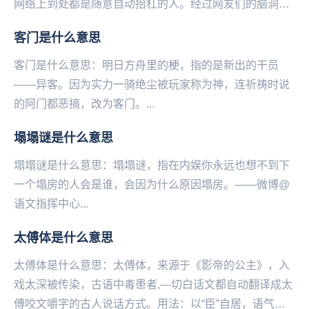
网络上到处都是随意自动抬杠的人。经过网友们的脑洞加
工和演变，继而成为了今天很火很热门的一个新词...
客门是什么意思
客门是什么意思：明日方舟里的梗，指的是新出的干员
——异客。因为实力一骑绝尘被玩‌‌‌‌‌‌‌‌‌‌‌‌‌家称为神，连祈祷时说
的阿门都恶搞，改为客门。...
塌塌谜是什么意思
塌塌谜是什么意思：塌塌谜，指在内娱你永远也想不到下
一个塌房的人会是谁，会因为什么原因塌房。——微博@
语文指挥中心...
太傅体是什么意思
太傅体是什么意思：太傅体，来源于《影帝的公主》，入
戏太深被传染，古语中毒患者,—切白话文都自动翻译成太
傅咬文嚼字的古人说话方式。用法：以“臣”自居，语气谦