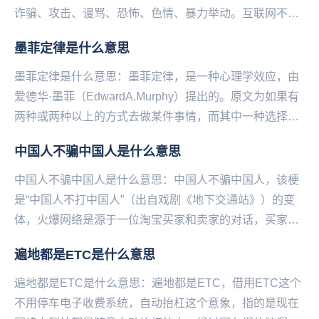
诈骗、攻击、谩骂、恐怖、色情、暴力举动。互联网不是
法外之地，也常用在公众人物或机构发言时，表达网友
墨菲定律是什么意思
们...
墨菲定律是什么意思：墨菲定律，是一种心理学效应，由
爱德华·墨菲（EdwardA.Murphy）提出的。原文为如果有
两种或两种以上的方式去做某件事情，而其中一种选择方
式将导致灾难，则必定有人会做出...
中国人不骗中国人是什么意思
中国人不骗中国人是什么意思：中国人不骗中国人，该梗
是“中国人不打中国人”（出自戏剧《地下交通站》）的变
体，火爆网络是源于一位淘宝买家和卖家的对话，买家害
怕东西是假货，要求卖家说出“中国人不骗中国人”这...
遍地都是ETC是什么意思
遍地都是ETC是什么意思：遍地都是ETC，借用ETC这个
不用停车电子收费系统，自动抬杠这个意象，指的是现在