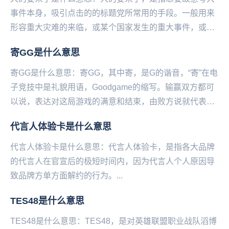
事件本身，吸引点击的的标题党所常用的手段。一般用来
形容重大灾难的来临，或某个国家发生的重大事件，或自
己喜欢的偶像以及影视剧有重大行动都可以用大的要来...
寄GG是什么意思
寄GG是什么意思：寄GG，其中寄，是G的谐音，“寄”在电
子竞技中是礼貌用语，Goodgame的缩写。输赢双方都可
以说，表达对这局游戏的满意和结束，由败方说就代表技
不如人，甘拜下风的一种素质。而现在在游...
代言人体验卡是什么意思
代言人体验卡是什么意思：代言人体验卡，是指各大品牌
的代言人在官宣后的极短时间内，因为代言人个人原因导
致品牌方单方面解约的行为。...
TES48是什么意思
TES48是什么意思：TES48，是对英雄联盟职业战队滔博