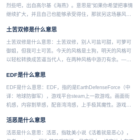
烈些吧，出自高尔基《海燕》。意思是”如果你希望把事情
继续扩大，并且自己也能够承受得住，那就另这场暴风雨
来得更猛烈“。1.有种幸灾乐祸的感觉，事情发生在...
土苦双修是什么意思
土苦双修是什么意思：土苦双修，别人可盐可甜，可萝可
御姐，但我可土可苦。今天的风格是土狗，明天的风格可
以轻松转换成苦逼当代人，在两种风格中游刃有余。——
微博@语文指挥中心...
EDF是什么意思
EDF是什么意思：EDF，指的是EarthDefenseForce（中
译：地球防御军），游戏平台steam上一款游戏。画面街
机感，内容割草感，配音湾湾感，上手极其魔性。游戏内
容是为了保护地球而要击...
活恶是什么意思
活恶是什么意思：活恶，指耽美小说《活着就是恶心》，