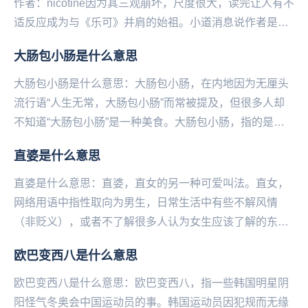
作者：nicotine因为其三观崩坏‌‌‌‌‌‌‌‌‌‌，尺度很大，读完让人有不
适反应成为与《乐可》并肩的始祖。小道消息说作者是名
校高材生。...
大肠包小肠是什么意思
大肠包小肠是什么意思：大肠包小肠，在内地因为无厘头
流行语“人生无常，大肠包小肠”而常被提及，但很多人却
不知道“大肠包小肠”是一种美食。大肠包小肠，指的是台
湾小吃，切开的“糯米肠”上夹住一根“香肠”，再...
直婆是什么意思
直婆是什么意思：直婆，直女的另‌‌‌‌‌‌‌‌‌‌一种可爱叫法。直女，
网络用语中指‌‌‌‌‌‌‌‌‌‌‌性取向为男生，日常生活中有些不解风情
（非贬义），或者不了解很多人认为女生应该了解的东西
（比如口红...
欧巴变西八是什么意思
欧巴变西八是什么意思：欧巴变西八，指一些‌‌‌‌‌‌‌‌‌‌‌‌韩国明星阴
阳怪气冬奥会中国运动员的事。韩国运动员因犯规而无缘