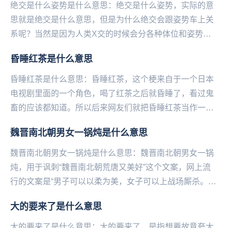
绝交是什么姿势是什么意思：绝交是什么姿势，实际的意
思就是绝交是什么意思，但是为什么绝交会跟姿势车上关
系呢？当然是因为人类X交的时候会分各种体位和姿势，
当说绝交是什么姿势的时候是故意的装作不明白绝交是
昏睡红茶是什么意思
什...
昏睡红茶是什么意思：昏睡红茶，这个梗来自于一个日本
电视剧里面的一个角色，喝了红茶之后就昏睡了，看过鬼
畜的应该都知道。所以后来网友们就把昏睡红茶当作一个
梗来调侃。网友神评论：太困了每天，真怀疑我喝了昏
魏晋南北朝男女一锅炖是什么意思
睡...
魏晋南北朝男女一锅炖是什么意思：魏晋南北朝男女一锅
炖，用于讽刺“魏晋南北朝荒唐又美好”这个文案，网上流
行的文案是“男子可以以柔为美，女子可以上战场厮杀。男
子可以喜欢男子，女子可以喜欢女子。那个朝代天地...
大的要来了是什么意思
大的要来了是什么意思：大的要来了，是指想要故意夸大