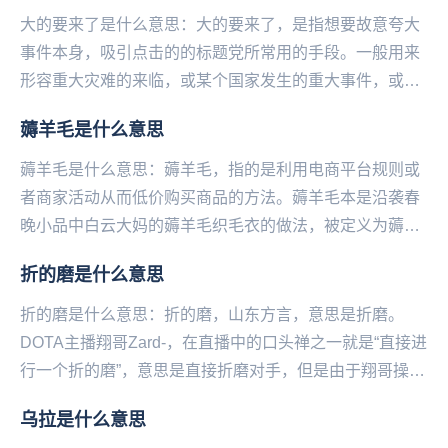
大的要来了是什么意思：大的要来了，是指想要故意夸大
事件本身，吸引点击的的标题党所常用的手段。一般用来
形容重大灾难的来临，或某个国家发生的重大事件，或自
己喜欢的偶像以及影视剧有重大行动都可以用大的要来...
薅羊毛是什么意思
薅羊毛是什么意思：薅羊毛，指的是利用电商平台规则或
者商家活动从而低价购买商品的方法。薅羊毛本是沿袭春
晚小品中白云大妈的薅羊毛织毛衣的做法，被定义为薅羊
毛。现指以年轻人为主的群体对银行等金融机构及各类
折的磨是什么意思
商...
折的磨是什么意思：折的磨，山东方言，意思是折磨。
DOTA主播翔哥Zard-，在直播中的口头禅之一就是“直接进
行一个折的磨”，意思是直接折磨对手，但是由于翔哥操作
拉胯而被对手折磨时，网友就会调侃他“磨的...
乌拉是什么意思