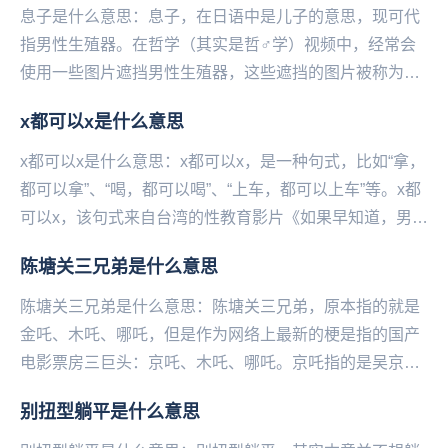
息子是什么意思：息子，在日语中是儿子的意思，现可代
指男性生殖器。在哲学（其实是哲♂学）视频中，经常会
使用一些图片遮挡男性生殖器，这些遮挡的图片被称为守
护神。其中最常见，也是被称为最高守护神的，是一个
x都可以x是什么意思
婴...
x都可以x是什么意思：x都可以x，是一种句式，比如“拿，
都可以拿”、“喝，都可以喝”、“上车，都可以上车”等。x都
可以x，该句式来自台湾的性教育影片《如果早知道，男生
也会被性侵》。里面的杰哥（性侵者）...
陈塘关三兄弟是什么意思
陈塘关三兄弟是什么意思：陈塘关三兄弟，原本指的就是
金吒、木吒、哪吒，但是作为网络上最新的梗是指的国产
电影票房三巨头：京吒、木吒、哪吒。京吒指的是吴京主
演的《战狼2》，木吒说的是《流浪地球》，哪吒则是说...
别扭型躺平是什么意思