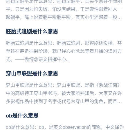
别扭型躺平是什么意思：别扭型躺平，其实本意并不想躺
平，只是因为怕失败，怕没有结果，于是索性跟着别人一
起躺平。嘴上说着躺平啦躺平啦，其实心里还憋着一股
劲，躺也躺不舒服，每天跟自己别扭。——微博@语文指
胚胎式追剧是什么意思
挥...
胚胎式追剧是什么意思：胚胎式追剧，形容剧还没播，甚
至还在筹备拍摄阶段，就已经心心念念等着开播的追剧方
式。——微博@语文指挥中心...
穿山甲联盟是什么意思
穿山甲联盟是什么意思：穿山甲联盟，是指《激战江南》
中的高级特工穿山甲老冯，被大家所熟知后，大家又在许
多影视作品中找到了名字或代号为穿山甲的角色，而且这
些角色也大多都是间谍和反派。这些全新的DLC多到都...
ob是什么意思
ob是什么意思：ob，是英文observation的简称，中文译为