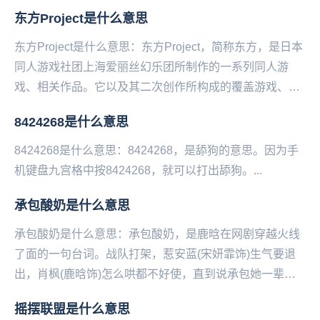
孩。”C:“我就是中国男孩。”...
东方Project是什么意思
东方Project是什么意思：东方Project，简称东方，是日本
同人游戏社团上海爱丽丝幻乐团所制作的一系列同人游
戏、相关作品。它以及其二次创作所构成的覆盖游戏、动
画、漫画、音乐、文学等诸多方面的领域...
8424268是什么意思
8424268是什么意思：8424268，是舔狗的意思。因为手
机键‌‌‌‌‌‌‌‌‌‌‌‌盘九宫格中按8424268，就可以打出舔狗。...
承包酸奶是什么意思
承包酸奶是什么意思：承包酸奶，是鹿晗在网剧穿越火线
了面的一句台词。战队打架，惹安蓝(宋妍霏饰)生气要退
出，肖枫(鹿晗饰)怎么哄都不好使，直到说承包她一辈子
的酸奶才哄好。台词原句是“只要你肯回来，你这辈...
摇摆联盟是什么意思