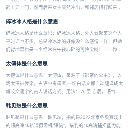
武士刀上门，然而后来女主突然冲出，和邻居扭打起来。
男子最后拿着武士刀，却只能拦住两人，一直喊着“...
碎冰冰人格是什么意思
碎冰冰人格是什么意思：碎冰冰人格，外人看起来这个人
平时话也不多，总是冷冰冰的好像没什么感情一样，但她
们背地里也是一个经常在午夜心碎的可怜宝呐！——微博
@语文指挥中心...
太傅体是什么意思
太傅体是什么意思：太傅体，来源于《影帝的公主》，入
戏太深被传染，古语中毒患者,—切白话文都自动翻译成太
傅咬文嚼字的古人说话方式。用法：以“臣”自居，语气谦
卑且咬文嚼字，充满love和peace例如：...
韩见愁是什么意思
韩见愁是什么意思：韩见愁，指的是2022北京冬‌‌‌‌‌‌‌‌‌‌‌‌奥赛场上
的超高速4k轨道摄像机“猎豹”。猎豹的4k高清捕捉能力能