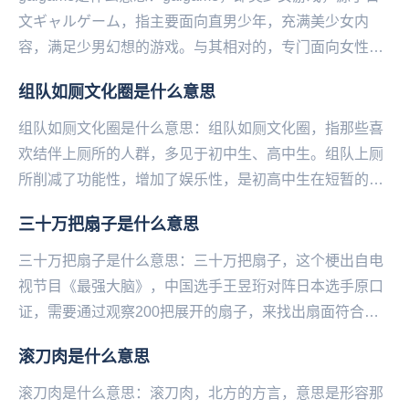
文ギャルゲーム，指主要面向直男少年，充满美少女内
容，满足少男幻想的游戏。与其相对的，专门面向女性开
发的，满足女性幻想的游...
组队如厕文化圈是什么意思
组队如厕文化圈是什么意思：组队如厕文化圈，指那些喜
欢结伴上厕所的人群，多见于初中生、高中生。组队上厕
所削减了功能性，增加了娱乐性，是初高中生在短暂的课
间消遣娱乐的‌‌‌‌‌‌‌‌‌‌一种方式亚洲各地均...
三十万把扇子是什么意思
三十万把扇子是什么意思：三十万把扇子，这个梗出自电
视节目《最强大脑》，中国选手王昱珩对阵日本选手原口
证，需要通过观察200把展开的扇子，来找出扇面符合主
持人手中折起来的那一把扇子。王昱珩在放弃观察的情...
滚刀肉是什么意思
滚刀肉是什么意思：滚刀肉，北方的方言，意思是形容那