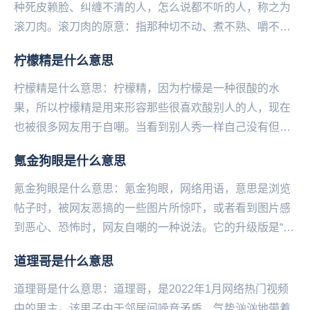
种死皮赖脸、纠缠不清的人，怎么说都不听的人，称之为
滚刀肉。滚刀肉的原意：指那种切不动、煮不熟、嚼不烂
的哈拉皮带板筋或劣质肉。滚刀肉原指猪身上的一种
柠檬精是什么意思
肉，...
柠檬精是什么意思：柠檬精，因为柠檬是一种很酸的水
果，所以柠檬精是用来形容那些很喜欢酸别人的人，现在
也被很多网友用于自嘲。当看到别人秀一样自己没有但却
十分想得到的东西时，很多网友就会表示“我酸了”，因此...
氪金狗眼是什么意思
氪金狗眼是什么意思：氪金狗眼，网络用语，意思是浏览
帖子时，被网友恶搞的一些图片所惊吓，或者看到图片感
到恶心、恐怖时，网友自嘲的一种说法。它的升级版是“硬
化氪金狗眼”，这种狗眼超级耐用、不易损坏。氪金是...
道理哥是什么意思
道理哥是什么意思：道理哥，是2022年1月网络热门视频
中的男主。该男子由于邻居间噪音矛盾，气势汹汹地带着