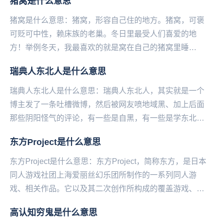
猪窝是什么意思
猪窝是什么意思：猪窝，形容自己住的地方。猪窝，可褒
可贬可中性，赖床族的老巢。冬日里最受人们喜爱的地
方！举例冬天，我最喜欢的就是窝在自己的猪窝里睡
觉。...
瑞典人东北人是什么意思
瑞典人东北人是什么意思：瑞典人东北人，其实就是一个
博主发了一条吐槽微博，然后被网友喷地域黑、加上后面
那些阴阳怪气的评论，有一些是自黑，有一些是学东北人
在网上反击地域黑的口吻，使这条微博瞬间火了，于是
东方Project是什么意思
说...
东方Project是什么意思：东方Project，简称东方，是日本
同人游戏社团上海爱丽丝幻乐团所制作的一系列同人游
戏、相关作品。它以及其二次创作所构成的覆盖游戏、动
画、漫画、音乐、文学等诸多方面的领域...
高认知穷鬼是什么意思