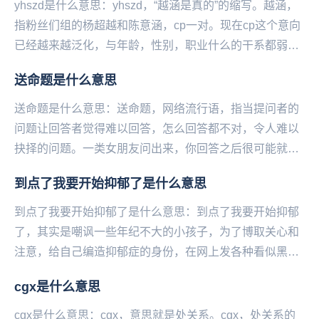
yhszd是什么意思：yhszd，“越涵是真的”的缩写。越涵，
指粉丝们组的杨超越和陈意涵，cp一对。现在cp这个意向
已经越来越泛化，与年龄，性别，职业什么的干系都弱化
了，只要两个人在一起让人看着舒服，...
送命题是什么意思
送命题是什么意思：送命题，网络流行语，指当提问者的
问题让回答者觉得难以回答，怎么回答都不对，令人难以
抉择的问题。一类女朋友问出来，你回答之后很可能就没
有然后了的问题。举例如我今天有什么不一样，我跟她
到点了我要开始抑郁了是什么意思
谁...
到点了我要开始抑郁了是什么意思：到点了我要开始抑郁
了，其实是嘲讽一些年纪不大的小孩子，为了博取关心和
注意，给自己编造抑郁症的身份，在网上发各种看似黑暗
又悲伤实际有些不合逻辑的言论。比如：温柔吗？半条
cgx是什么意思
命...
cgx是什么意思：cgx，意思就是处关系。cgx，处关系的