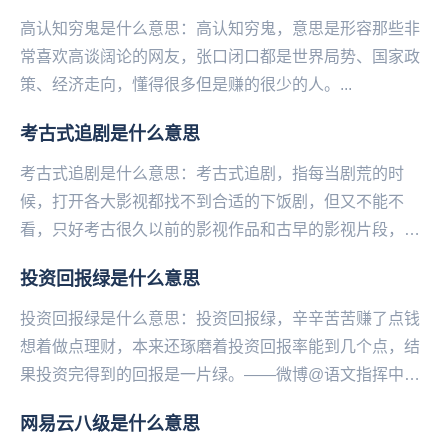
高认知穷鬼是什么意思：高认知穷鬼，意思是形容那些非
常喜欢高谈阔论的网友，张口闭口都是世界局势、国家政
策、经济走向，懂得很多但是赚的很少的人。...
考古式追剧是什么意思
考古式追剧是什么意思：考古式追剧，指每当剧荒的时
候，打开各大影视都找不到合适的下饭剧，但又不能不
看，只好考古很久以前的影视作品和古早的影视片段，然
后在不同的阶段反复观看，靠此续命，哪怕只是听背景
投资回报绿是什么意思
声。—...
投资回报绿是什么意思：投资回报绿，辛辛苦苦赚了点钱
想着做点理财，本来还琢磨着投资回报率能到几个点，结
果投资完得到的回报是一片绿。——微博@语文指挥中
心...
网易云八级是什么意思