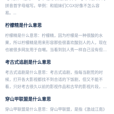
拼音首字母缩写。举例：和姐妹们CGX好像不怎么容
易。...
柠檬精是什么意思
柠檬精是什么意思：柠檬精，因为柠檬是一种很酸的水
果，所以柠檬精是用来形容那些很喜欢酸别人的人，现在
也被很多网友用于自嘲。当看到别人秀一样自己没有但却
十分想得到的东西时，很多网友就会表示“我酸了”，因此...
考古式追剧是什么意思
考古式追剧是什么意思：考古式追剧，指每当剧荒的时
候，打开各大影视都找不到合适的下饭剧，但又不能不
看，只好考古很久以前的影视作品和古早的影视片段，然
后在不同的阶段反复观看，靠此续命，哪怕只是听背景
穿山甲联盟是什么意思
声。—...
穿山甲联盟是什么意思：穿山甲联盟，是指《激战江南》