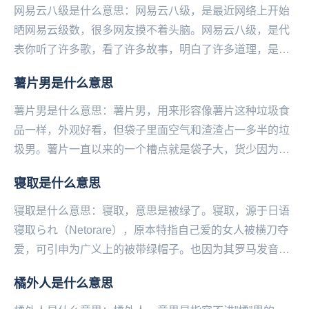
网易云八级是什么意思：网易云八级，是最近网络上开始
晒网易云级数，很多网友摸不着头脑。网易云八级，是代
表你听了许多歌，看了许多故事，明白了许多道理，是个
有故事的人。更重要的是这个人的时间都用来听音乐
薯片男是什么意思
了，...
薯片男是什么意思：薯片男，用来形容像薯片这种垃圾食
品一样，外观好看，但袋子里面空气和渣渣占一多半的垃
圾男。薯片一直以来的一个槽点就是袋子大，货少因为好
吃大家忍气吞声…就像一些男人一样，刚开始的时候变
寝取是什么意思
换...
寝取是什么意思：寝取，意思是被绿了。寝取，源于日语
寝取られ（Netorare），原本特指自己爱的女人被横刀夺
爱，可引申为广义上的被带绿帽子。也因为其罗马发音，
而被缩写为NTR或牛头人...
橘外人是什么意思