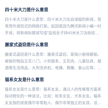
衡感就会让“微微的不适”变成“巨大的不适感”，这也...
四十米大刀是什么意思
四十米大刀是什么意思：四十米大刀出自误报的新闻，现
常用作调侃式的网络打架。起因是因为腾讯新闻小编一时
手误，将新闻标题误写成“监拍女子持40米长刀当街砍
人”，而脑洞大的网友们，脑补出40米长刀砍人的画面...
搬家式盗窃是什么意思
搬家式盗窃是什么意思：搬家式盗窃，是指小偷啥都偷。
被偷的物品五花八门，小到面条、五花肉、儿童玩具、烟
酒等生活用品，大到洗衣机、电锤、根雕、泰山石等，一
样不落下。一般入室偷盗，小偷都会挑着贵重的东西
猫系女友是什么意思
拿。...
猫系女友是什么意思：猫系女友，通过人‌‌‌‌‌‌‌‌‌‌‌‌的性格等方面来
拟动物化的一种说法，比如：蛇系女友、犬系女友。猫系
女友指的就是偶尔非常粘人、偶尔非常独立的女孩，没有