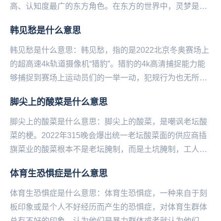
高、认知度最广的东方角色。在东方的世界中，灵梦是博
丽神社的现任巫女，主要工作内容是解决各种异...
韩见愁是什么意思
韩见愁是什么意思：韩见愁，指的是2022北京冬‌‌‌‌‌‌‌‌‌‌‌‌奥赛场上
的超高速4k轨道摄像机“猎豹”。猎豹的4k高清捕捉能力能
够捕捉到赛场上运动员们的一举一动，犯规行为也无所遁
形。而韩国运动员...
脚尖上的酸菜是什么意思
脚尖上的酸菜是什么意思：脚尖上的酸菜，是嘲‌‌‌‌‌‌‌‌‌‌‌‌讽老坛酸
菜的梗。2022年315晚会爆出统一老坛酸菜面的供应商插
旗菜业的酸菜根本不是老坛腌制，而是土坑腌制，工人们
可以随意光脚踩在酸菜...
体育生恐惧症是什么意思
体育生恐惧症是什么意思：体育生恐惧症，一‌‌‌‌‌‌‌‌‌‌‌种来自于刻
板印象或是个人不好经历而产生的恐惧症，对体育生群体
总有不好的印象，认为他们是暴力群体或者就认为他们不