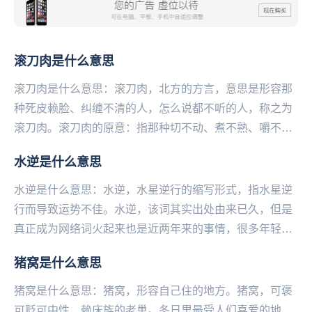
滚刀肉是什么意思
滚刀肉是什么意思：滚刀肉，北方的方言，意思是形容那
种死皮赖脸、纠缠不清的人，怎么说都不听的人，称之为
滚刀肉。滚刀肉的原意：指那种切不动、煮不熟、嚼不烂
的哈拉皮带板筋或劣质肉。滚刀肉原指猪身上的一种
水逆是什么意思
肉，...
水逆是什么意思：水逆，水星逆行的缩写形式，指水星逆
行而导致运势不佳。水逆，该词其实出处由来已久，但是
真正成为网络词火起来也是近两年来的事情，很多年轻人
越来越注重星座、水逆、锦鲤...等等运势说，信则有...
猪窝是什么意思
猪窝是什么意思：猪窝，形容自己住的地方。猪窝，可褒
可贬可中性，赖床族的老巢。冬日里最受人们喜爱的地