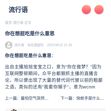
流行语
首页
流行语
正文
你在想屁吃是什么意思
流行语
你在想屁吃
2023-09-22 21:30
你在想屁吃是什么意思
：
出自主播旭旭宝宝之口，意为”你在做梦？”因为
互联网整顿期间，众平台都狠抓主播的直播言
论，所以便出现了大量的替代词代替以前的粗鄙
之语。类似的还有”我套你猴子”，意为wcnm
上一篇：
最怕空气突然安
下一篇：
快枪手是什么意
静是什么意思
思