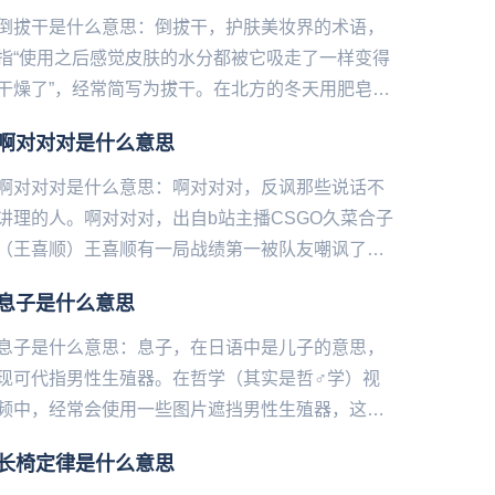
倒拔干是什么意思：倒拔干，护肤美妆界的术语，
指“使用之后感觉皮肤的水分都被它吸走了一样变得
干燥了”，经常简写为拔干。在北方的冬天用肥皂洗
洗手，等手慢慢变干的时候就能get到这种感觉了通
啊对对对是什么意思
常是酒精、皂基或...
啊对对对是什么意思：啊对对对，反‌‌‌‌‌‌‌‌‌‌‌讽那些说话不
讲理的人。啊对对对，出自b站主播CSGO久菜合子
（王喜顺）王喜顺有一局战绩第一被队友嘲讽了几
十分钟然后就用这句话来反讽。常见用法为，热...
息子是什么意思
息子是什么意思：息子，在日语中是儿子的意思，
现可代指男性生殖器。在哲学（其实是哲♂学）视
频中，经常会使用一些图片遮挡男性生殖器，这些
遮挡的图片被称为守护神。其中最常见，也是被称
长椅定律是什么意思
为最高守护神的，是一个婴...