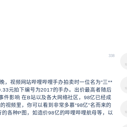
338
3日晚，视频网站哔哩哔哩手办拍卖时一位名为“三**
10.33元拍下编号为2017的手办。出价最高者随后
事件影响 在B站以及各大网络社区，98亿已经成
武的视频里，你可以看到非常多慕“98亿”名而来的
行的各种P图，如造价98亿的哔哩哔哩航母等，以