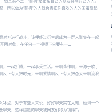
”，但其实不是，“聊机”是指帮自己的朋友排除异己的人。
蜜，所以做为“聊机”的人就负责把你喜欢的人的闺蜜聊起
戏中与队友一起跟对方进行战斗，该梗经过衍生后成为一群人聚集在一起
开团对象，在任何一个视频下只要有一...
啊，一起折腾，一起享受生活。来啊造作啊，来源于歌手
啊反正有大把时光；来啊爱情啊反正有大把愚妄来啊流浪
入冰点，对于有些人来说，好好聊天实在太难，碰到一个
天，这样尴尬的聊天被网友们称为”尬聊”。...