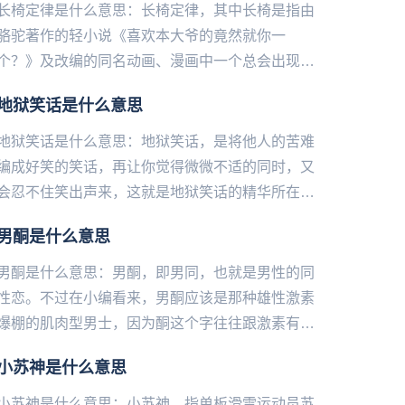
长椅定律是什么意思：长椅定律，其中长椅是指由
骆驼著作的轻小说《喜欢本大爷的竟然就你一
个？》及改编的同名动画、漫画中一个总会出现的
物品，也是男主如月雨露的心理阴影之地。剧中，
地狱笑话是什么意思
两个女神一样的女生都将男主单...
地狱笑话是什么意思：地狱笑话，是将他人的苦难
编成好笑的笑话，再让你觉得微微不适的同时，又
会忍不住笑出声来，这就是地狱笑话的精华所在，
但如果打破了这个平衡感就会让“微微的不适”变成
男酮是什么意思
“巨大的不适感”，这也...
男酮是什么意思：男酮，即男同，也就是男性的同
性恋。不过在小编看来，男酮应该是那种雄性激素
爆棚的肌肉型男士，因为酮这个字往往跟激素有关
系的，比如睾酮等。最近大司马（原名韩金轮）有
小苏神是什么意思
一个换脸的视频火了，在视...
小苏神是什么意思：小苏神，指单‌‌‌‌‌‌‌‌‌‌‌‌‌‌板滑雪运动员苏