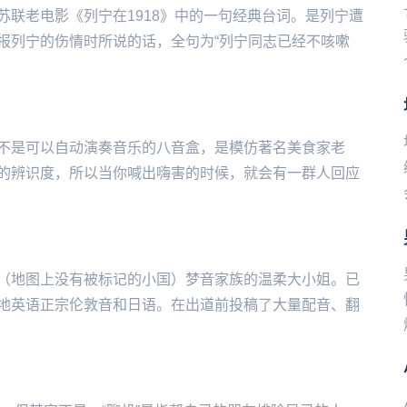
联老电影《列宁在1918》中的一句经典台词。是列宁遭
报列宁的伤情时所说的话，全句为“列宁同志已经不咳嗽
不是可以自动演奏音乐的八音盒，是模仿著名美食家老
的辨识度，所以当你喊出嗨害的时候，就会有一群人回应
（地图上没有被标记的小国）梦音家族的温柔大小姐。已
地英语正宗伦敦音和日语。在出道前投稿了大量配音、翻