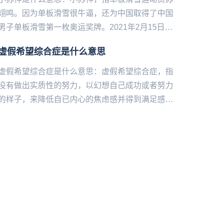
翊鸣。因为单板滑雪很牛逼，还为中国取得了中国
男子单板滑雪第一枚奥运奖牌。2021年2月15日，
苏翊鸣获得男子单板滑雪大跳台冠军。...
虚假希望综合症是什么意思
虚假希望综合症是什么意思：虚假希望综合症，指
没有做出实质性的努力，以幻想自己成功或者努力
的样子，来降低自已内心的焦虑感并得到满足感。
我们喜欢想象改变后的生活，幻想改变后的自己，
但接下来我们就会感到失落...