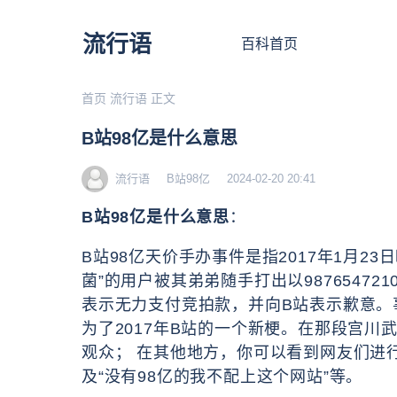
流行语
百科首页
首页
流行语
正文
B站98亿是什么意思
流行语
B站98亿
2024-02-20 20:41
B站98亿是什么意思
：
B站98亿天价手办事件是指2017年1月2
菌”的用户被其弟弟随手打出以98765472
表示无力支付竞拍款，并向B站表示歉意。
为了2017年B站的一个新梗。在那段宫川
观众； 在其他地方，你可以看到网友们进
及“没有98亿的我不配上这个网站”等。