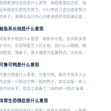
虚假希望综合症是什么意思：虚假希望综合症，指
没有做出实质性的努力，以幻想自己成功或者努力
的样子，来降低自已内心的焦虑感并得到满足感。
我们喜欢想象改变后的生活，幻想改变后的自己，
鲶鱼系长相是什么意思
但接下来我们就会感到失落...
鲶鱼系长相是什么意思：鲶鱼系长相，该词现多用
于评价、形容明星艺人的长相，他们以小眼睛，眼
间距宽，塌鼻子，厚大嘴唇为显著特点。比较风情
且时尚像中国女星：舒淇、倪妮、费霞（林允）；
可鲁可鸭是什么意思
韩国女星：罗文姬女士、j...
可鲁可鸭是什么意思：可鲁可鸭，看名字很多人以
为这是一只和达可鸭一般的鸭子，其实这是一条二
哈犬的名字，而且它具备了二哈的统一特点“呆萌、
傻乎乎”之外，还是一只随叫随到的狗狗，只要主人
体育生恐惧症是什么意思
一喊“可鲁可鸭”，它...
体育生恐惧症是什么意思：体育生恐惧症，一‌‌‌‌‌‌‌‌‌‌‌种来