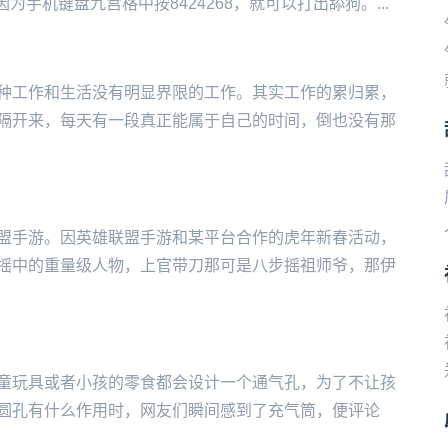
‌‌‌‌‌‌‌‌‌‌‌‌盘九宫格中按8424268，就可以打出舔狗。...
种工作和生活没有明显界限的工作。其实工作的累归累，
隔开来，每天有一段真正能属于自己的时间，倒也没有那
盟手游。因英雄联盟手游和某平台合作的虎年新春活动，
摇中的重量级人物，上官带刀那可是八步摇祖师爷，那伊
童玩具或者小孩的零食都会设计一个通气孔，为了不让孩
圆孔有什么作用时，网友们瞬间感到了充气筒，便评论