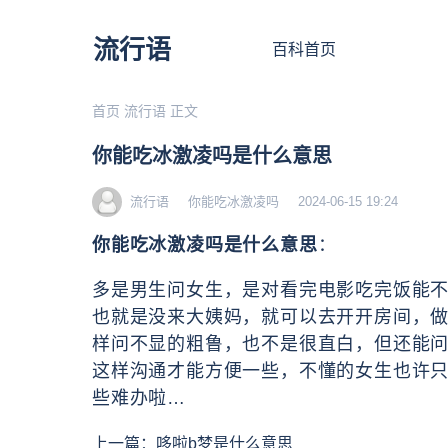
流行语
百科首页
首页
流行语
正文
你能吃冰激凌吗是什么意思
流行语
你能吃冰激凌吗
2024-06-15 19:24
你能吃冰激凌吗是什么意思
：
多是男生问女生，是对看完电影吃完饭能
也就是没来大姨妈，就可以去开开房间，
样问不显的粗鲁，也不是很直白，但还能
这样沟通才能方便一些，不懂的女生也许
些难办啦…
上一篇：
哆啦b梦是什么意思