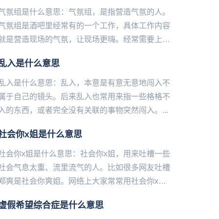
气氛组是什么意思：气氛组，是指营造气氛的人。
气氛组是酒吧里经常有的一个工作，具体工作内容
就是营造现场的气氛，让现场更嗨。经常需要上去
蹦迪，带动其他的人一起。气氛组，现在可以用在
乱入是什么意思
各种场合，用来形容活跃气...
乱入是什么意思：乱入，本意是有意无意地闯入不
属于自己的镜头。后来乱入也常用来指一些格格不
入的东西，或者完全没有关联的事物突然闯入。...
社会你x姐是什么意思
社会你x姐是什么意思：社会你x姐，用来吐槽一些
社会气息太重、流里流气的人。比如很多网友吐槽
郑爽是社会你爽姐。网络上大家常常用社会你x姐社
会你x哥用来形容一些社会气息太重、流里流气的
虚假希望综合症是什么意思
人。...