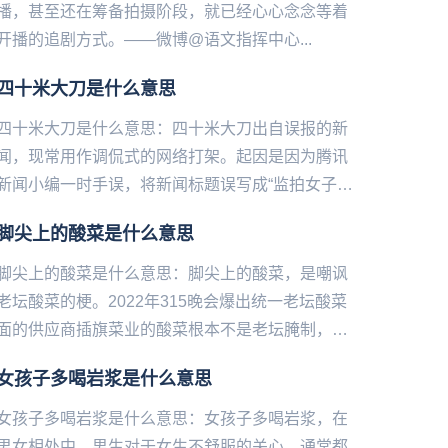
播，甚至还在筹备拍摄阶段，就已经心心念念等着
开播的追剧方式。——微博@语文指挥中心...
四十米大刀是什么意思
四十米大刀是什么意思：四十米大刀出自误报的新
闻，现常用作调侃式的网络打架。起因是因为腾讯
新闻小编一时手误，将新闻标题误写成“监拍女子持
40米长刀当街砍人”，而脑洞大的网友们，脑补出
脚尖上的酸菜是什么意思
40米长刀砍人的画面...
脚尖上的酸菜是什么意思：脚尖上的酸菜，是嘲‌‌‌‌‌‌‌‌‌‌‌‌讽
老坛酸菜的梗。2022年315晚会爆出统一老坛酸菜
面的供应商插旗菜业的酸菜根本不是老坛腌制，而
是土坑腌制，工人们可以随意光脚踩在酸菜...
女孩子多喝岩浆是什么意思
女孩子多喝岩浆是什么意思：女孩子多喝岩浆，在
男女相处中，男生对于女生不舒服的关心，通常都