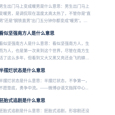
男生出门马上变成暖男是什么意思：男生出门马上
变暖男，是调侃现在温度太高太热了，不管你是“直
男”还是“钢铁直男”出门五分钟你都变成“暖男”。最
近几天很多地区都在遭受高温的炙烤到底有多热?
看似坚强南方人是什么意思
央视段子手朱广权...
看似坚强南方人是什么意思：看似坚强南方人，生
而为人，也是第一次来到这个世界，尽管在南方生
活了这么多年，但看到又大又黑又亮还会飞的蟑螂
也会啊啊啊啊卧槽呜呜呜，并没有想象中的那么坚
半摆烂状态是什么意思
强。...
半摆烂状态是什么意思：半摆烂状态，不争第一，
不愿垫底，勇争中流。——微博@语文指挥中心...
胚胎式追剧是什么意思
胚胎式追剧是什么意思：胚胎式追剧，形容剧还没