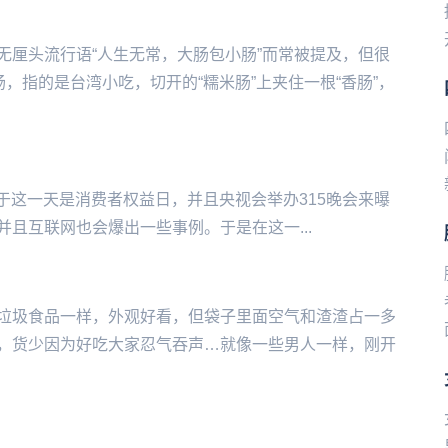
无厘头流行语“人生无常，大肠包小肠”而常被提及，但很
，指的是台湾小吃，切开的“糯米肠”上夹住一根“香肠”，
由于这一天是消费者权益日，并且央视会举办315晚会来曝
‌‌‌‌‌互联网也会爆出一些事例。于是在这一...
垃圾食品一样，外观好看，但袋子里面空气和渣渣占一多
，货少因为好吃大家忍气吞声…就像一些男人一样，刚开