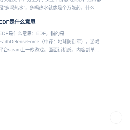
是“多喝热水”，多喝热水就像是个万能药，什么问
题都喝热水。多喝岩浆是现在很多的女生回怼直男
EDF是什么意思
说的“说喝热水”的一种...
EDF是什么意思：EDF，指的是
EarthDefenseForce（中译：地球防御军），游戏
平台steam上一款游戏。画面街机感，内容割草
感，配音湾湾感，上手极其魔性。游戏内容是为了
保护地球而要击...