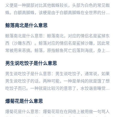
义便是一种腿部对比其他蜘蛛较长，头部为白色的常见蜘
蛛。白额高脚蛛，该梗是由于白额高脚蛛在全世界的分布
范围较广，又经常出现在室内，所以在论坛里经常有人
鲸落南北是什么意思
问...
鲸落南北是什么意思：鲸落南北，对应的情侣名是鲨掉东
西（沙雕东西）。鲸落对应的情侣名是鲨掉沙雕，因此常
常被用来恶搞。鲸落，原指鲸鱼死亡后落到海底，身上自
成一个小生态系统，这个以鲸鱼为根基的群落就叫鲸
男生说吃饺子是什么意思
落。...
男生说吃饺子是什么意思：男生说吃饺子，通常说，如果
男生说吃饺子的话，两种可能，一种是单纯的就是饿了想
吃饺子而已。一种就是比较污的意思了，水饺谐音睡觉，
有性暗示的意思。如果这个男生跟你说吃饺子的时候，...
爆菊花是什么意思
爆菊花是什么意思：爆菊花现在在网络上被用做一句骂人