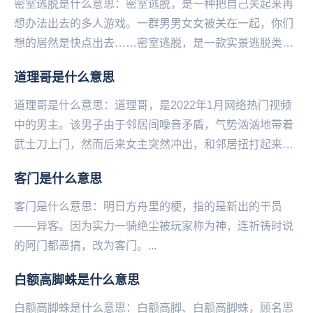
密室逃脱是什么意思：密室逃脱，是一种把自己关起来再
想办法出去的多人游戏。一群男男女女被关在一起，你们
想的居然是快点出去……密室逃脱，是一款实景逃脱类游
戏。密室逃脱互动游戏的主要创意多源自于电影、网络
道理哥是什么意思
等...
道理哥是什么意思：道理哥，是2022年1月网络热门视频
中的男主。该男子由于邻居间噪音矛盾，气势汹汹地带着
武士刀上门，然而后来女主突然冲出，和邻居扭打起来。
男子最后拿着武士刀，却只能拦住两人，一直喊着“...
客门是什么意思
客门是什么意思：明日方舟里的梗，指的是新出的干员
——异客。因为实力一骑绝尘被玩‌‌‌‌‌‌‌‌‌‌‌‌‌家称为神，连祈祷时说
的阿门都恶搞，改为客门。...
白额高脚蛛是什么意思
白额高脚蛛是什么意思：白额高脚、白额高脚蛛，顾名思