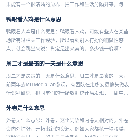
果能有一个很清晰的边界，把工作和生活分隔开来，每天
有一段真正能属于自己的时间，倒也没有那么痛苦了。
鸭眼看人鸡是什么意思
—...
鸭眼看人鸡是什么意思：鸭眼看人鸡，可能有些人在某些
场所有过相关工作经验，所以看到别人打扮的稍微性感一
点，就会跳出来说：肯定是出来卖的，多少钱一晚啊？
——微博@语文指挥中心...
周二才是最丧的一天是什么意思
周二才是最丧的一天是什么意思：周二才是最丧的一天，
前两年去MITMediaLab参观，有团队在走廊安摄像头做表
情识别研究。把同学们的情绪数据统计后发现，一周中最
丧的一天并非周一而是周二。这可能...
外卷是什么意思
外卷是什么意思：外卷，这个词语和内卷是相对的。外卷
会向外扩张，开拓出新的资源。例如大家都抢一块蛋糕，