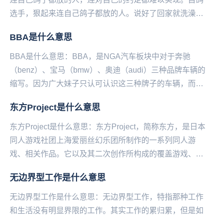
选手，狠起来连自己鸽子都放的人。说好了回家就洗澡
的，结果三个小时连衣服都还没脱；买好了面包和牛奶机
BBA是什么意思
会...
BBA是什么意思：BBA，是NGA汽车板块中对于奔驰
（benz）、宝马（bmw）、奥迪（audi）三种品牌车辆的
缩写。因为广大妹子只认可认识这三种牌子的车辆，而被
网友列为买车的首选品牌。...
东方Project是什么意思
东方Project是什么意思：东方Project，简称东方，是日本
同人游戏社团上海爱丽丝幻乐团所制作的一系列同人游
戏、相关作品。它以及其二次创作所构成的覆盖游戏、动
画、漫画、音乐、文学等诸多方面的领域...
无边界型工作是什么意思
无边界型工作是什么意思：无边界型工作，特指那种工作
和生活没有明显界限的工作。其实工作的累归累，但是如