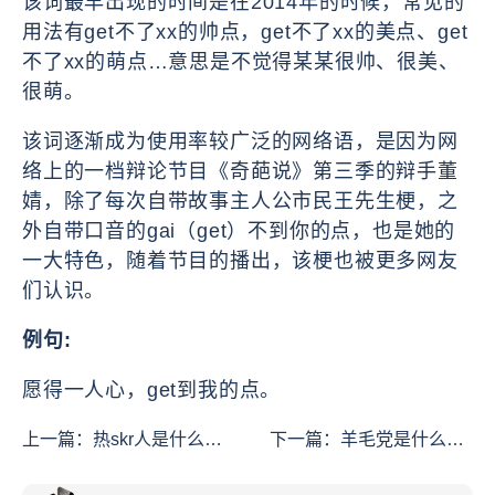
该词最早出现的时间是在2014年的时候，常见的
用法有get不了xx的帅点，get不了xx的美点、get
不了xx的萌点…意思是不觉得某某很帅、很美、
很萌。
该词逐渐成为使用率较广泛的网络语，是因为网
络上的一档辩论节目《奇葩说》第三季的辩手董
婧，除了每次自带故事主人公市民王先生梗，之
外自带口音的gai（get）不到你的点，也是她的
一大特色，随着节目的播出，该梗也被更多网友
们认识。
例句:
愿得一人心，get到我的点。
上一篇：
热skr人是什么意
下一篇：
羊毛党是什么意
思
思