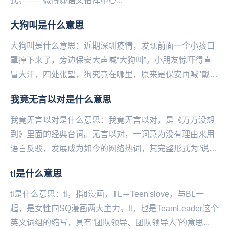
式。——微博@语文指挥中心...
大狗叫是什么意思
大狗叫是什么意思：近期深圳疫情，发现前面一个小孩口
罩掉下来了，旁边保安大声喊“大狗叫”。小朋友惊吓得直
冒大汗，四处张望，狗究竟在哪里，原来是保安再喊"戴口
罩"，这个梗一出，属实是乐...
我竟无言以对是什么意思
我竟无言以对是什么意思：我竟无言以对，是《万万没想
到》里面的经典台词。无言以对，一词意为没有理由来用
语言反驳，发展成为如今的网络热词，其完整形式为“说得
好有道理，我竟无言以对”，意思为明明知道你其实是...
tl是什么意思
tl是什么意思：tl，指tl漫画，TL＝Teen'slove，与BL一
起，是女性向SQ漫画两大主力。tl，也是TeamLeader这个
英文词组的缩写，具有“团队领导、团队领导人”的意思...