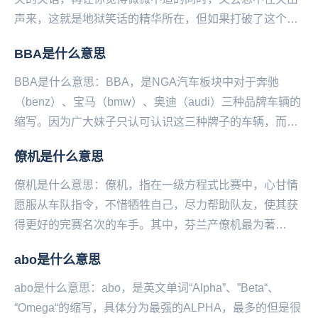
声来，这就是地狱笑话的精华所在，但如果打破了这个平
衡感就会让“微微的不适”变成“巨大的不适感”，这也...
BBA是什么意思
BBA是什么意思：BBA，是NGA汽车板块中对于奔驰
（benz）、宝马（bmw）、奥迪（audi）三种品牌车辆的
缩写。因为广大妹子只认可认识这三种牌子的车辆，而被
网友列为买车的首选品牌。...
僚机是什么意思
僚机是什么意思：僚机，指在一级方程式比赛中，心甘情
愿服从车队指令，不惜牺牲自己，尽力帮助队友，使其获
得更好的完赛名次的车手。其中，芬兰产僚机最为著
名。...
abo是什么意思
abo是什么意思：abo，是英文单词“Alpha”、”Beta“、
“Omega“的缩写，具体分为最强的ALPHA，最多的但是很