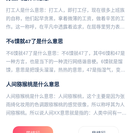
打工人是什么意思：打工人，即打工仔，现在很多上班族
的自称，他们起早贪黑，拿着微薄的工资，做着辛苦的工
作。这一称呼，在平凡中透露着追求，在屈辱里努力表现
出倔强，虽然没钱，但有着不卑不亢的礼节。...
不6馍就47了是什么意思
不6馍就47了是什么意思：不6馍就47了，其中6馍和47是
一种方言，也是当下的一种流行网络谐音梗。6馍就是馏
馍，意思是把馒头溜溜，热热的意思，47是指湿气，变味
了。不6馍就47了，指的就是不把馒头蒸一...
人间猕猴桃是什么意思
人间猕猴桃是什么意思：人间猕猴桃，这个主要是因为张
雨绮化妆用的色调跟猕猴桃的感觉很像，所以称呼其为人
间猕猴桃。所以说人间XX意思就是指的：人类中间有一个
像XX的人，关于人间XX娱乐圈还有很多人都得过类...