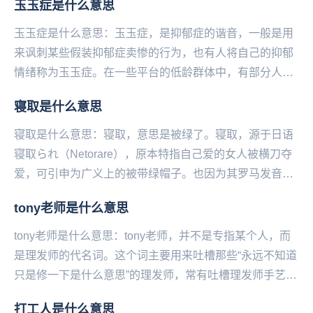
玉玉症是什么意思
睡...
玉玉症是什么意思：玉玉症，是抑郁症的谐音，一般是用
来讽刺某些假装抑郁症卖惨的行为，也有人将自己的抑郁
情绪称为玉玉症。在一些平台的低龄群体中，有部分人喜
欢卖惨装抑郁，把疾病当潮流博取眼球和流量。例如私
寝取是什么意思
信...
寝取是什么意思：寝取，意思是被绿了。寝取，源于日语
寝取られ（Netorare），原本特指自己爱的女人被横刀夺
爱，可引申为广义上的被带绿帽子。也因为其罗马发音，
而被缩写为NTR或牛头人...
tony老师是什么意思
tony老师是什么意思：tony老师，并不是专指某个人，而
是理发师的代名词。这个词主要用来吐槽那些“永远不知道
只是修一下是什么意思”的理发师，常有吐槽理发师手艺差
的含义。该词也常常被用作托尼老师。因为...
打工人是什么意思