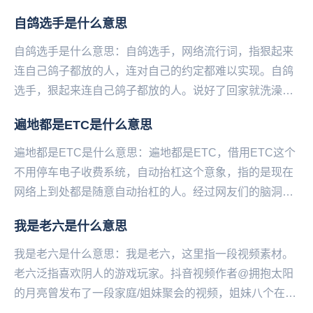
自鸽选手是什么意思
自鸽选手是什么意思：自鸽选手，网络流行词，指狠起来
连自己鸽子都放的人，连对自己的约定都难以实现。自鸽
选手，狠起来连自己鸽子都放的人。说好了回家就洗澡
的，结果三个小时连衣服都还没脱；买好了面包和牛奶机
遍地都是ETC是什么意思
会...
遍地都是ETC是什么意思：遍地都是ETC，借用ETC这个
不用停车电子收费系统，自动抬杠这个意象，指的是现在
网络上到处都是随意自动抬杠的人。经过网友们的脑洞加
工和演变，继而成为了今天很火很热门的一个新词...
我是老六是什么意思
我是老六是什么意思：我是老六，这‌‌‌‌‌‌‌‌‌‌‌‌‌里指一段视频素材。
老六泛指喜欢阴人的游戏玩家。抖音视频作者@拥抱太阳
的月亮曾发布了一段家庭/姐妹聚会的视频，姐妹八个在镜
头前依次介绍自己：我是...