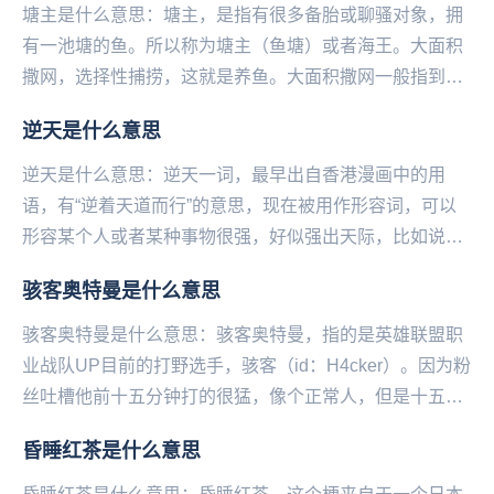
塘主是什么意思：塘主，是指有很多备胎或聊骚对象，拥
有一池塘的鱼。所以称为塘主（鱼塘）或者海王。大面积
撒网，选择性捕捞，这就是养鱼。大面积撒网一般指到处
撩，选择性捕捞指重点撩或者追。...
逆天是什么意思
逆天是什么意思：逆天一词，最早出自香港漫画中的用
语，有“逆着天道而行”的意思，现在被用作形容词，可以
形容某个人或者某种事物很强，好似强出天际，比如说：
“这位选手水平逆天了”！“这个手机功能太逆天了”在...
骇客奥特曼是什么意思
骇客奥特曼是什么意思：骇客奥特曼，指的是英雄联盟职
业战队UP目前的打野选手，骇客（id：H4cker）。因为粉
丝吐槽他前十五分钟打的很猛，像个正常人，但是十‌‌‌‌‌‌‌‌‌‌五分
钟之后就迷路了，三路...
昏睡红茶是什么意思