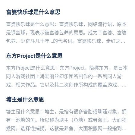
究。...
富婆快乐球是什么意思
富婆快乐球是什么意思：富婆快乐球，网络流行语，原本
是钢丝球，现表示被富婆包养的意思。成为了富婆、富婆
包养、少奋斗几十年...的代名词。富婆快乐球，走红之
后，又衍生出了“不想再努力球”...等说法，同时...
东方Project是什么意思
东方Project是什么意思：东方Project，简称东方，是日本
同人游戏社团上海爱丽丝幻乐团所制作的一系列同人游
戏、相关作品。它以及其二次创作所构成的覆盖游戏、动
画、漫画、音乐、文学等诸多方面的领域...
塘主是什么意思
塘主是什么意思：塘主，是指有很多备胎或聊骚对象，拥
有一池塘的鱼。所以称为塘主（鱼塘）或者海王。大面积
撒网，选择性捕捞，这就是养鱼。大面积撒网一般指到处