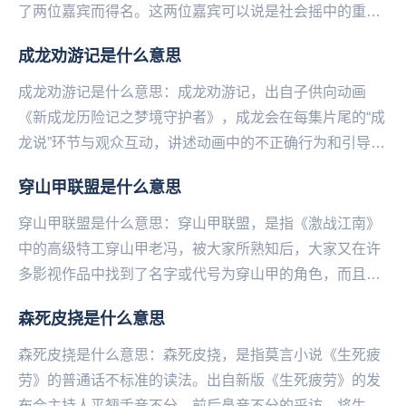
了两位嘉宾而得名。这两位嘉宾可以说是社会摇中的重量
级人物，上官带刀那可是八步摇祖师爷，那伊伊姐更是重
成龙劝游记是什么意思
量...
成龙劝游记是什么意思：成龙劝游记，出自子供向动画
《新成龙历险记之梦境守护者》，成龙会在每集片尾的“成
龙说”环节与观众互动，讲述动画中的不正确行为和引导观
众正确的价值观，而这成龙劝解观众不要沉迷游戏是，...
穿山甲联盟是什么意思
穿山甲联盟是什么意思：穿山甲联盟，是指《激战江南》
中的高级特工穿山甲老冯，被大家所熟知后，大家又在许
多影视作品中找到了名字或代号为穿山甲的角色，而且这
些角色也大多都是间谍和反派。这些全新的DLC多到都...
森死皮挠是什么意思
森死皮挠是什么意思：森死皮挠，是指莫言小说《生死疲
劳》的普通话不标准的读法。出自新版《生死疲劳》的发
布会主持人平翘舌音不分，前后鼻音不分的采访，将生死