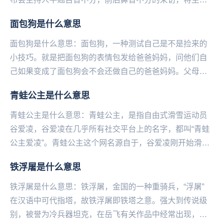
疲劳读成了森死皮挠。这位主持人叫季亚娅，是北京大
面包狗是什么意思
学...
面包狗是什么意思：面包狗，一‌‌‌‌‌‌‌‌‌‌‌‌种测试自己是不是捡来的
小技巧。就是把面包狗的表情包发给爸爸妈妈，问他们自
己如果变成了面包狗会不会还做自己的爸爸妈妈。父母们
的反应都不一样，有的比较...
青蛙公主是什么意思
青蛙公主是什么意思：青蛙公主，是指自由式滑雪运动员
谷爱凌，谷爱凌在几乎所有社交平台上的名字，都叫“青蛙
公主爱凌”。青蛙公主这个网名源自于，谷爱凌刚开始滑雪
时戴的绿色头盔，上面有一个小皇冠还有粉色的发卡...
铁浮屠是什么意思
铁浮屠是什么意思：铁浮屠，金国的一种重骑兵，“浮屠”
在汉语中可代指塔，故铁浮屠即铁塔之意。强大到传说级
别，被誉为冷兵器坦克‌‌‌‌‌‌‌‌‌‌‌，在岳飞有关作品中经常出现，但