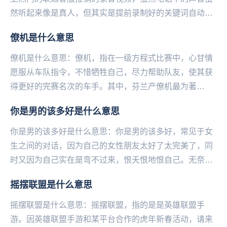
然听起来像是真人，但其实是提前录制好的关键词自动回
复。当手机主人询问她是不是机器人的时候就引发了非
僚机是什么意思
常...
僚机是什么意思：僚机，指在一级方程式比赛中，心甘情
愿服从车队指令，不惜牺牲自己，尽力帮助队友，使其获
得更好的完赛名次的车手。其中，芬兰产僚机最为著
名。...
你是男的该多好是什么意思
你是男的该多好是什么意思：你是男的该多好，常见于女
生之间的对话，因为自己的女性朋友太好了太完美了，同
时又因为自己实在是弯不过来，恨夭恨地恨自己。无奈只
能对着对方大吼：你是男的该多好！——微博@语文指
摇摆联盟是什么意思
挥...
摇摆联盟是什么意思：摇摆联盟，指的是是英雄联盟手
游。因英雄联盟手游和某平台合作的虎年新春活动，请来