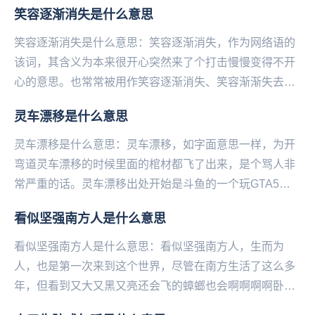
笑容逐渐消失是什么意思
记...
笑容逐渐消失是什么意思：笑容逐渐消失，作为网络语的
该词，其含义为本来很开心突然来了个打击慢慢变得不开
心的意思。也常常被用作笑容逐渐消失、笑容渐渐失去。
笑容逐渐消失，该词作为网络语流行起来的时间是在20...
灵车漂移是什么意思
灵车漂移是什么意思：灵车漂移，如字面意思一样，为开
弯道灵车漂移的时候里面的棺材都飞了出来，是个骂人非
常严重的话。灵车漂移出处开始是斗鱼的一个玩GTA5的
主播说的，当时他和另一个主播玩，开着灵车去原句好...
看似坚强南方人是什么意思
看似坚强南方人是什么意思：看似坚强南方人，生而为
人，也是第一次来到这个世界，尽管在南方生活了这么多
年，但看到又大又黑又亮还会飞的蟑螂也会啊啊啊啊卧槽
呜呜呜，并没有想象中的那么坚强。...