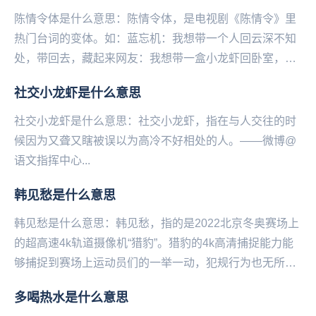
陈情令体是什么意思：陈情令体，是电视剧《陈情令》里
热门台词的变体。如：蓝忘机：我想带一个人回云深不知
处，带回去，藏起来网友：我想带一盒小龙虾回卧室，带
回去，藏起来，慢慢吃江澄：你不是说没问题吗？你不
社交小龙虾是什么意思
是...
社交小龙虾是什么意思：社交小龙虾，指在与人交往的时
候因为又聋又瞎被误以为高冷不好相处的人。——微博@
语文指挥中心...
韩见愁是什么意思
韩见愁是什么意思：韩见愁，指的是2022北京冬‌‌‌‌‌‌‌‌‌‌‌‌奥赛场上
的超高速4k轨道摄像机“猎豹”。猎豹的4k高清捕捉能力能
够捕捉到赛场上运动员们的一举一动，犯规行为也无所遁
形。而韩国运动员...
多喝热水是什么意思