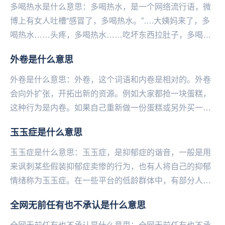
多喝热水是什么意思：多喝热水，是一个网络流行语，微
博上有女人吐槽“感冒了，多喝热水。”….大姨妈来了，多
喝热水……头疼，多喝热水……吃坏东西拉肚子，多喝热
水……玩累了，多喝热水……皮肤病，多喝热水……...
外卷是什么意思
外卷是什么意思：外卷，这个词语和内卷是相对的。外卷
会向外扩张，开拓出新的资源。例如大家都抢一块蛋糕，
这种行为是内卷。如果自己重新做一份蛋糕或另外买一
份，就是外卷。...
玉玉症是什么意思
玉玉症是什么意思：玉玉症，是抑郁症的谐音，一般是用
来讽刺某些假装抑郁症卖惨的行为，也有人将自己的抑郁
情绪称为玉玉症。在一些平台的低龄群体中，有部分人喜
欢卖惨装抑郁，把疾病当潮流博取眼球和流量。例如私
全网无前任有也不承认是什么意思
信...