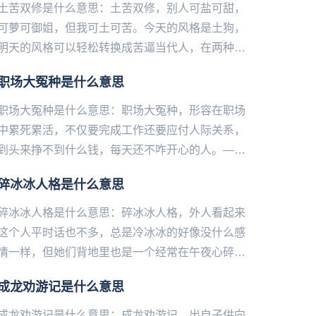
土苦双修是什么意思：土苦双修，别人可盐可甜，
可萝可御姐，但我可土可苦。今天的风格是土狗，
明天的风格可以轻松转换成苦逼当代人，在两种风
格中游刃有余。——微博@语文指挥中心...
职场大冤种是什么意思
职场大冤种是什么意思：职场大冤种，形容在职场
中累死累活，不仅要完成工作还要应付人际关系，
到头来挣不到什么钱，每天还不咋开心的人。——
微博@语文指挥中心...
碎冰冰人格是什么意思
碎冰冰人格是什么意思：碎冰冰人格，外人看起来
这个人平时话也不多，总是冷冰冰的好像没什么感
情一样，但她们背地里也是一个经常在午夜心碎的
可怜宝呐！——微博@语文指挥中心...
成龙劝游记是什么意思
成龙劝游记是什么意思：成龙劝游记，出自子供向