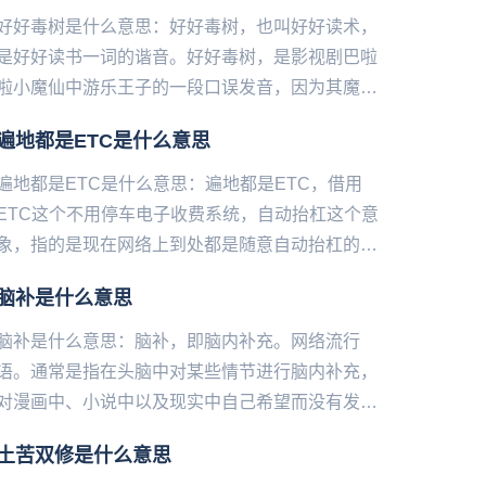
好好毒树是什么意思：好好毒树，也叫好好读术，
是好好读书一词的谐音。好好毒树，是影视剧巴啦
啦小魔仙中游乐王子的一段口误发音，因为其魔性
搞笑而走红网络。好好毒树，现在多用在表示好好
遍地都是ETC是什么意思
学习的语境中，也用来调侃...
遍地都是ETC是什么意思：遍地都是ETC，借用
ETC这个不用停车电子收费系统，自动抬杠这个意
象，指的是现在网络上到处都是随意自动抬杠的
人。经过网友们的脑洞加工和演变，继而成为了今
脑补是什么意思
天很火很热门的一个新词...
脑补是什么意思：脑补，即脑内补充。网络流行
语。通常是指在头脑中对某些情节进行脑内补充，
对漫画中、小说中以及现实中自己希望而没有发生
的情节在脑内幻想。 脑补一词在某些情况下含有贬
土苦双修是什么意思
义，许多人将从...