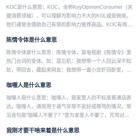
KOC是什么意思：KOC，全称KeyOpinionConsumer（关
键消费领袖），可以理解为影响力不大的KOL或是微商。
他们通常会借助自己有限的影响力推荐商品。KOC有两大
特点1.粉丝量少2.广...
陈情令体是什么意思
陈情令体是什么意思：陈情令体，是电视剧《陈情令》里
热门台词的变体。如：蓝忘机：我想带一个人回云深不知
处，带回去，藏起来网友：我想带一盒小龙虾回卧室，带
回去，藏起来，慢慢吃江澄：你不是说没问题吗？你不
咖喱人是什么意思
是...
咖喱人是什么意思：咖喱人，是家里人的不标准普通话表
达。咖喱人，通常用于语气非常不友好或辱骂的情况，常
见连句是“咖喱人不要了？”意为家里人不要了，咒骂对方
全家。咖喱人，可能来源于山泥若的疼痒话，也可能来...
我刚才要干啥来着是什么意思