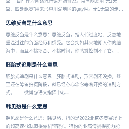
靠”，目前作为网络流行语开始普及。常有网友用“无1无
靠，四处飘零”用来形容川渝地区的gay圈。无1无靠的走红
源于一个网络段子，内容如下：同性恋高考填...
思维反刍是什么意思
思维反刍是什么意思：思维反刍，指人们过度地、反复地
重温过往的负面经历和感受。它会突如其来地闯入你的脑
海中，而且不挑场合、不挑时间，你感觉控制不了它。比
如你在睡前突然想起之前在一个很重要的场合说了一句...
胚胎式追剧是什么意思
胚胎式追剧是什么意思：胚胎式追剧，形容剧还没播，甚
至还在筹备拍摄阶段，就已经心心念念等着开播的追剧方
式。——微博@语文指挥中心...
韩见愁是什么意思
韩见愁是什么意思：韩见愁，指的是2022北京冬‌‌‌‌‌‌‌‌‌‌‌‌奥赛场上
的超高速4k轨道摄像机“猎豹”。猎豹的4k高清捕捉能力能