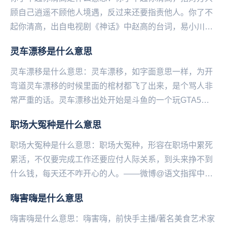
顾自己‌‌‌‌‌‌‌‌‌‌‌‌‌逍遥不顾他人境遇，反过来还要指责他人。你了不
起你清高，出自电视剧《神话》中赵高的台词，易小川骂
赵高迷失本心不再想着回到...
灵车漂移是什么意思
灵车漂移是什么意思：灵车漂移，如字面意思一样，为开
弯道灵车漂移的时候里面的棺材都飞了出来，是个骂人非
常严重的话。灵车漂移出处开始是斗鱼的一个玩GTA5的
主播说的，当时他和另一个主播玩，开着灵车去原句好...
职场大冤种是什么意思
职场大冤种是什么意思：职场大冤种，形容在职场中累死
累活，不仅要完成工作还要应付人际关系，到头来挣不到
什么钱，每天还不咋开心的人。——微博@语文指挥中
心...
嗨害嗨是什么意思
嗨害嗨是什么意思：嗨害嗨，前快手主播/著名‌‌‌‌‌‌美食艺术家