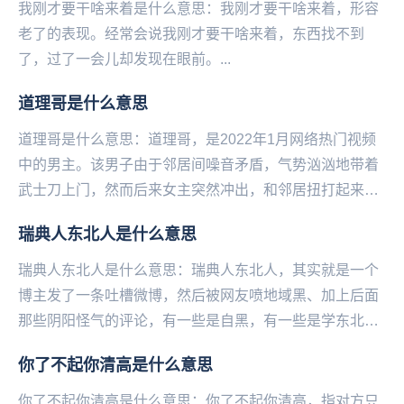
我刚才要干啥来着是什么意思：我刚才要干啥来着，形容
老了的表现。经常会说我刚才要干啥来着，东西找不到
了，过了一会儿却发现在眼前。...
道理哥是什么意思
道理哥是什么意思：道理哥，是2022年1月网络热门视频
中的男主。该男子由于邻居间噪音矛盾，气势汹汹地带着
武士刀上门，然而后来女主突然冲出，和邻居扭打起来。
男子最后拿着武士刀，却只能拦住两人，一直喊着“...
瑞典人东北人是什么意思
瑞典人东北人是什么意思：瑞典人东北人，其实就是一个
博主发了一条吐槽微博，然后被网友喷地域黑、加上后面
那些阴阳怪气的评论，有一些是自黑，有一些是学东北人
在网上反击地域黑的口吻，使这条微博瞬间火了，于是
你了不起你清高是什么意思
说...
你了不起你清高是什么意思：你了不起你清高，指对方只