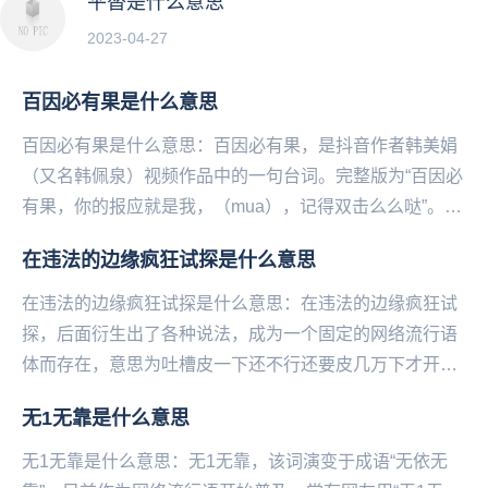
平替是什么意思
2023-04-27
百因必有果是什么意思
百因必有果是什么意思：百因必有果，是抖音作者韩美娟
（又名韩佩泉）视频作品中的一句台词。完整版为“百因必
有果，你的报应就是我，（mua），记得双击么么哒”。本
意大致为“碰到了我就是你的报应”。韩美娟在这...
在违法的边缘疯狂试探是什么意思
在违法的边缘疯狂试探是什么意思：在违法的边缘疯狂试
探，后面衍生出了各种说法，成为一个固定的网络流行语
体而存在，意思为吐槽皮一下还不行还要皮几万下才开
心。在违法的边缘疯狂试探，源自于一张相关在违法的边
无1无靠是什么意思
缘...
无1无靠是什么意思：无1无靠，该词演变于成语“无依无