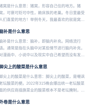
猪窝是什么意思：猪窝，形容自己住的地方。猪
窝，可褒可贬可中性，赖床族的老巢。冬日里最受
人们喜爱的地方！举例冬天，我最喜欢的就是窝在
自己的猪窝里睡觉。...
脑补是什么意思
脑补是什么意思：脑补，即脑内补充。网络流行
语。通常是指在头脑中对某些情节进行脑内补充，
对漫画中、小说中以及现实中自己希望而没有发生
的情节在脑内幻想。 脑补一词在某些情况下含有贬
脚尖上的酸菜是什么意思
义，许多人将从...
脚尖上的酸菜是什么意思：脚尖上的酸菜，是嘲‌‌‌‌‌‌‌‌‌‌‌‌讽
老坛酸菜的梗。2022年315晚会爆出统一老坛酸菜
面的供应商插旗菜业的酸菜根本不是老坛腌制，而
是土坑腌制，工人们可以随意光脚踩在酸菜...
外卷是什么意思