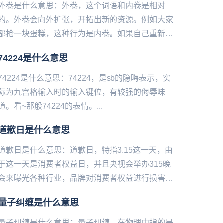
外卷是什么意思：外卷，这个词语和内卷是相对
的。外卷会向外扩张，开拓出新的资源。例如大家
都抢一块蛋糕，这种行为是内卷。如果自己重新做
一份蛋糕或另外买一份，就是外卷。...
74224是什么意思
74224是什么意思：74224，是sb的隐晦表示，实
际为九宫格输入时的输入键位，有较强的侮辱味
道。看‌‌‌‌‌‌‌‌‌‌‌~那般74224的表情。...
道歉日是什么意思
道歉日是什么意思：道歉日，特指3.15这一天，由
于这一天是消费者权益日，并且央视会举办315晚
会来曝光各种行业，品牌对消费者权益进行损害的
事例。并且‌‌‌‌‌‌‌‌‌互联网也会爆出一些事例。于是在这
量子纠缠是什么意思
一...
量子纠缠是什么意思：量子纠缠，在物理中指的是