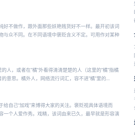
纯好不做作，跟外面那些妖艳贱货好不一样。最开初该词
物与众不同。在不同语境中褒贬含义不定。可用作对某种
里的人，或者在”橘”外看得清清楚楚的人（这里的”橘”指橘
意思。橘外人，网络流行词汇，容‌不进”橘”里的...
于给自己“加戏”来博得大家的关注。褒贬视具体语境而
容一个人爱作秀。戏精，该词由来已久，最早就是形容演