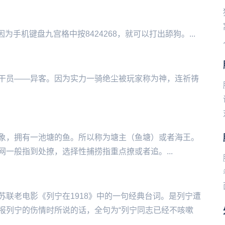
‌‌‌‌‌‌‌‌‌‌‌‌盘九宫格中按8424268，就可以打出舔狗。...
。因为实力一骑绝尘被玩‌‌‌‌‌‌‌‌‌‌‌‌‌家称为神，连祈祷
象，拥有一池塘的鱼。所以称为塘主（鱼塘）或者海王。
一般指到处撩，选择性捕捞指重点撩或者追。...
联老电影《列宁在1918》中的一句经典台词。是列宁遭
报列宁的伤情时所说的话，全句为“列宁同志已经不咳嗽