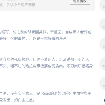
的童年回来了”的缩写，与之前的爷青回类似。爷童回，当成年人看到或
好回忆的事物，可以是一本好看的漫画...
形容那种死皮赖脸、纠缠不清的人，怎么说都不听的人，
不熟、嚼不烂的哈拉皮带板筋或劣质肉。滚刀肉原指猪身
词，没有实际意义，是《jojo的奇妙冒险》主角空条承
发出，如白金之星。...