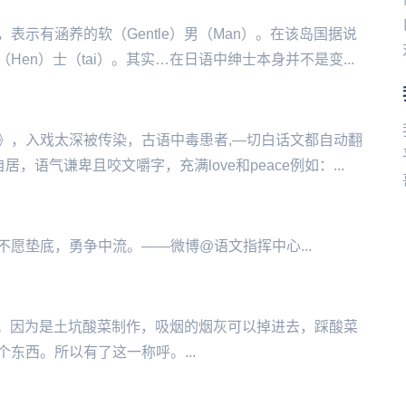
示有涵养的软（Gentle）男（Man）。在该岛国据说
en）士（tai）。其实…在日语中绅士本身并不是变...
》，入戏太深被传染，古语中毒患者,—切白话文都自动翻
语气谦卑且咬文嚼字，充满love和peace例如：...
愿垫底，勇争中流。——微博@语文指挥中心...
5的事件。因为是土坑酸菜制作，吸烟的烟灰可以掉进去，踩酸菜
东西。所以有了这一称呼。...