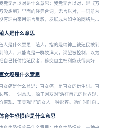
我竟无言以对是什么意思：我竟无言以对，是《万
万没想到》里面的经典台词。无言以对，一词意为
没有理由来用语言反驳，发展成为如今的网络热
词，其完整形式为“说得好有道理，我竟无言以
殖人是什么意思
对”，意思为明明知道你其实是...
殖人是什么意思：殖人，指的是‌‌‌‌‌‌‌‌‌‌精神上被殖民被剥
削的人。只能说是一群牧洋犬，渴望被控制，以为
把自己托付给殖民者，移交自主权利能获得美好生
活，奴性思维罢了。...
直女癌是什么意思
直女癌是什么意思：直女癌，是直女的衍生词。直
女癌，一词意思，源于网友对“活在自己的世界观、
价值观、审美观里”的女人一种形容。她们时时向别
人流露出对对方的不顺眼及不满。直女癌，表现为
体育生恐惧症是什么意思
“女性的大男子主义者...
体育生恐惧症是什么意思：体育生恐惧症，一‌‌‌‌‌‌‌‌‌‌‌种来