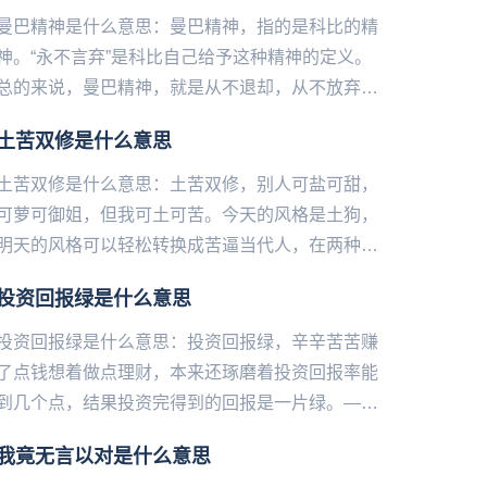
曼巴精神是什么意思：曼巴精神，指的是科比的精
神。“永不言弃”是科比自己给予这种精神的定义。
总的来说，曼巴精神，就是从不退却，从不放弃，
从不逃遁，忍辱负重，在困难中创造奇迹。美国职
土苦双修是什么意思
业男子篮球联赛（NBA...
土苦双修是什么意思：土苦双修，别人可盐可甜，
可萝可御姐，但我可土可苦。今天的风格是土狗，
明天的风格可以轻松转换成苦逼当代人，在两种风
格中游刃有余。——微博@语文指挥中心...
投资回报绿是什么意思
投资回报绿是什么意思：投资回报绿，辛辛苦苦赚
了点钱想着做点理财，本来还琢磨着投资回报率能
到几个点，结果投资完得到的回报是一片绿。——
微博@语文指挥中心...
我竟无言以对是什么意思