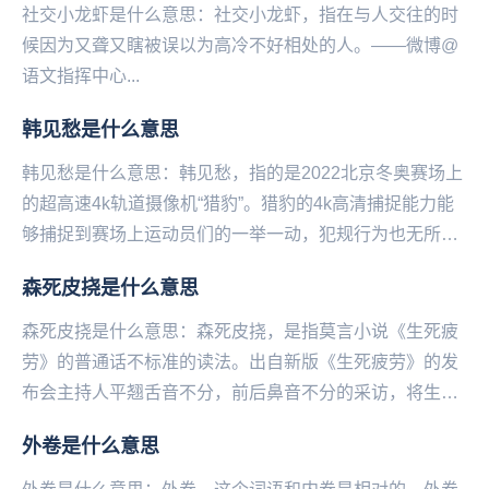
社交小龙虾是什么意思：社交小龙虾，指在与人交往的时
候因为又聋又瞎被误以为高冷不好相处的人。——微博@
语文指挥中心...
韩见愁是什么意思
韩见愁是什么意思：韩见愁，指的是2022北京冬‌‌‌‌‌‌‌‌‌‌‌‌奥赛场上
的超高速4k轨道摄像机“猎豹”。猎豹的4k高清捕捉能力能
够捕捉到赛场上运动员们的一举一动，犯规行为也无所遁
形。而韩国运动员...
森死皮挠是什么意思
森死皮挠是什么意思：森死皮挠，是指莫言小说《生死疲
劳》的普通话不标准的读法。出自新版《生死疲劳》的发
布会主持人平翘舌音不分，前后鼻音不分的采访，将生死
疲劳读成了森死皮挠。这位主持人叫季亚娅，是北京大
外卷是什么意思
学...