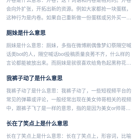
外卷是什么意思：外卷，这个词语和内卷是相对的。外卷
会向外扩张，开拓出新的资源。例如大家都抢一块蛋糕，
这种行为是内卷。如果自己重新做一份蛋糕或另外买一
份，就是外卷。...
厕妹是什么意思
厕妹是什么意思：厕妹，多指在微博刷偶像梦幻祭隔空喊
话类bot的人，隔空喊话bot投稿质量良莠不齐，什么样的
言论都能被放出来。而厕妹是就很喜欢给‌‌‌‌‌‌‌角色起黑称花名
的人，比较恶臭，属于偶像梦幻祭...
我裤子动了是什么意思
我裤子动了是什么意思：我裤子动了，一些短视频平台的
常见的弹幕或评论，一‌‌‌‌‌‌‌‌‌‌‌般经常出现在美女帅哥相关的视频
中，跟裤子飞了是一样的意思，指的是因为美女or帅哥太
诱人，已经抵抗不住诱惑了！...
长在了笑点上是什么意思
长在了笑点上是什么意思：长在了笑点上，形容词，比喻