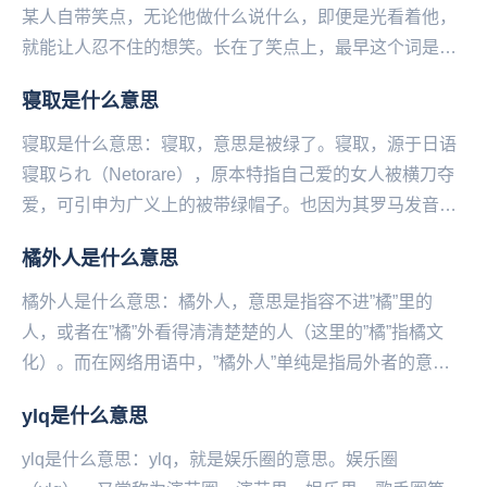
某人自带笑点，无论他做什么说什么，即便是光看着他，
就能让人忍不住的想笑。长在了笑点上，最早这个词是形
容喜剧演员沈腾的，网友们比喻他是长在笑点上的男
寝取是什么意思
人。...
寝取是什么意思：寝取，意思是被绿了。寝取，源于日语
寝取られ（Netorare），原本特指自己爱的女人被横刀夺
爱，可引申为广义上的被带绿帽子。也因为其罗马发音，
而被缩写为NTR或牛头人...
橘外人是什么意思
橘外人是什么意思：橘外人，意思是指容‌不进”橘”里的
人，或者在”橘”外看得清清楚楚的人（这里的”橘”指橘文
化）。而在网络用语中，”橘外人”单纯是指局外者的意
思。橘外人，网络流行词汇，容‌不进”橘”里的...
ylq是什么意思
ylq是什么意思：ylq，就是娱乐圈的意思。娱乐圈