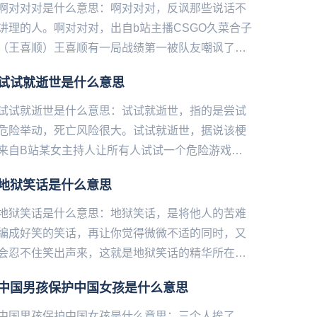
啊对对对是什么意思：啊对对对，反‌‌‌‌‌‌‌‌‌‌‌讽那些说话不
讲理的人。啊对对对，出自b站主播CSGO久菜合子
（王喜顺）王喜顺有一局战绩第一被队友嘲讽了几
十分钟然后就用这句话来反讽。常见用法为，热...
试试就逝世是什么意思
试试就逝世是什么意思：试试就逝世，指的是尝试
危险举动，死亡风险很大。试试就逝世，据说该梗
来自B站某女主持人让所有人试试一个危险游戏，
于是“试试就逝世（试试就试试）”的弹幕刷屏。试
地狱笑话是什么意思
试就逝世，被网友、媒体...
地狱笑话是什么意思：地狱笑话，是将他人的苦难
编成好笑的笑话，再让你觉得微微不适的同时，又
会忍不住笑出声来，这就是地狱笑话的精华所在，
但如果打破了这个平衡感就会让“微微的不适”变成
中国男孩保护中国女孩是什么意思
“巨大的不适感”，这也...
中国男孩保护中国女孩是什么意思：三个人挨了