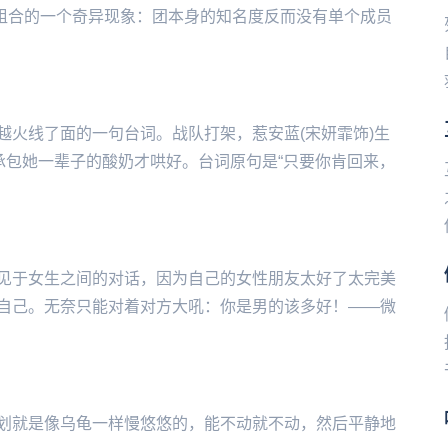
组合的一个奇异现象：团本身的知名度反而没有单个成员
越火线了面的一句台词。战队打架，惹安蓝(宋妍霏饰)生
承包她一辈子的酸奶才哄好。台词原句是“只要你肯回来，
见于女生之间的对话，因为自己的女性朋友太好了太完美
自己。无奈只能对着对方大吼：你是男的该多好！——微
划就是像乌龟一样慢悠悠的，能不动就不动，然后平静地