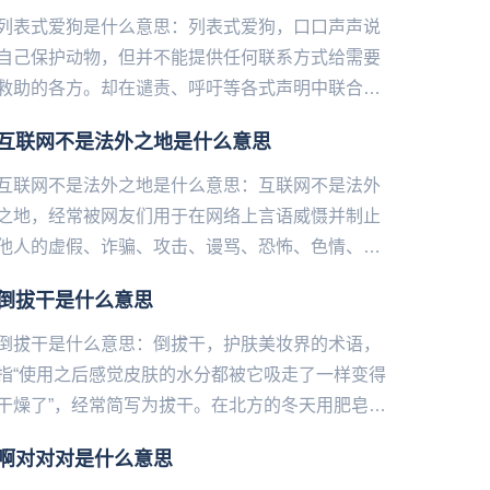
列表式爱狗是什么意思：列表式爱狗，口口声声说
自己保护动物，但并不能提供任何联系方式给需要
救助的各方。却在谴责、呼吁等各式声明中联合署
名。...
互联网不是法外之地是什么意思
互联网不是法外之地是什么意思：互联网不是法外
之地，经常被网友们用于在网络上言语威慑并制止
他人的虚假、诈骗、攻击、谩骂、恐怖、色情、暴
力举动。互联网不是法外之地，也常用在公众人物
倒拔干是什么意思
或机构发言时，表达网友们...
倒拔干是什么意思：倒拔干，护肤美妆界的术语，
指“使用之后感觉皮肤的水分都被它吸走了一样变得
干燥了”，经常简写为拔干。在北方的冬天用肥皂洗
洗手，等手慢慢变干的时候就能get到这种感觉了通
啊对对对是什么意思
常是酒精、皂基或...