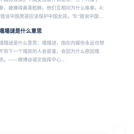
拳，被揍得鼻青脸肿。他们互相问为什么挨拳。A:
“我说中国男孩应该保护中国女孩。”B:“我说中国男
孩不应该保护中国女孩。”C:“我就是中国男孩。”...
塌塌谜是什么意思
塌塌谜是什么意思：塌塌谜，指在内娱你永远也想
不到下一个塌房的人会是谁，会因为什么原因塌
房。——微博@语文指挥中心...