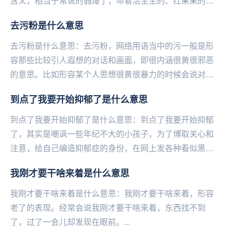
含义，相当于常说的弱爆了，带着活生生的、红果果的鄙
视！一般常用在游戏圈常用词，在不断的使用过程中也
去污粉是什么意思
常...
去污粉是什么意思：去污粉，网络用语当中的污一般是形
容那些比较引人遐想的对话和画面，即很内涵很黄很邪恶
的意思。比如形容某个人思想很黄很暴力的时候会说对方
你好污，送你一包去污粉。去污粉，该词由来已久，去
到点了我要开始抑郁了是什么意思
污...
到点了我要开始抑郁了是什么意思：到点了我要开始抑郁
了，其实是嘲讽一些年纪不大的小孩子，为了博取关心和
注意，给自己编造抑郁症的身份，在网上发各种看似黑暗
又悲伤实际有些不合逻辑的言论。比如：温柔吗？半条
我刚才要干啥来着是什么意思
命...
我刚才要干啥来着是什么意思：我刚才要干啥来着，形容
老了的表现。经常会说我刚才要干啥来着，东西找不到
了，过了一会儿却发现在眼前。...