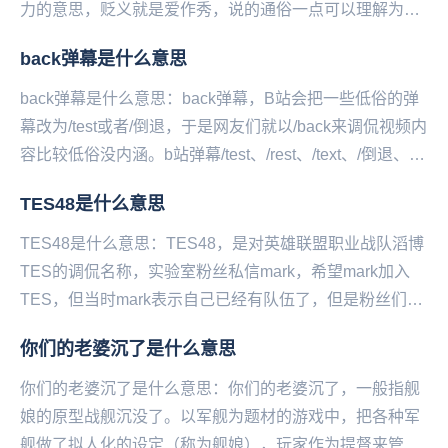
力的意思，贬义就是爱作秀，说的通俗一点可以理解为丑
人多作怪的意思。而“戏精本精”一词可以理解为“戏...
back弹幕是什么意思
back弹幕是什么意思：back弹幕，B站会把一些低俗的弹
幕改为/test或者/倒退，于是网友们就以/back来调侃视频内
容比较低俗没内涵。b站弹幕/test、/rest、/text、/倒退、护
眼。类...
TES48是什么意思
TES48是什么意思：TES48，是对英雄联盟职业战队滔博
TES的调侃名称，实验室粉丝私信mark，希望mark加入
TES，但当时mark表示自己已经有队伍了，但是粉丝们都
认为mark比zhuo会更好...
你们的老婆沉了是什么意思
你们的老婆沉了是什么意思：你们的老婆沉了，一般指舰
娘的原型战舰沉没了。以军舰为题材的游戏中，把各种军
舰做了拟人化的设定（称为舰娘），玩家作为提督来管理