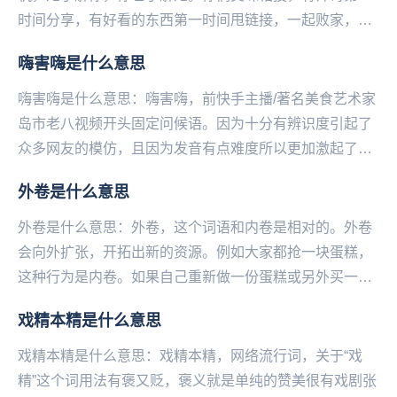
时间分享，有好看的东西第一时间甩链接，一起败家，有
福同享，有难先观望一下。——微博@语文指挥中心...
嗨害嗨是什么意思
嗨害嗨是什么意思：嗨害嗨，前快手主播/著名‌‌‌‌‌‌美食艺术家
岛市老八视频开头固定问候语。因为十分有辨识度引起了
众多网友的模仿，且因为发音有点难度所以更加激起了大
家的胜负欲，甚至卷起来了，比谁的发音...
外卷是什么意思
外卷是什么意思：外卷，这个词语和内卷是相对的。外卷
会向外扩张，开拓出新的资源。例如大家都抢一块蛋糕，
这种行为是内卷。如果自己重新做一份蛋糕或另外买一
份，就是外卷。...
戏精本精是什么意思
戏精本精是什么意思：戏精本精，网络流行词，关于“戏
精”这个词用法有褒又贬，褒义就是单纯的赞美很有戏剧张