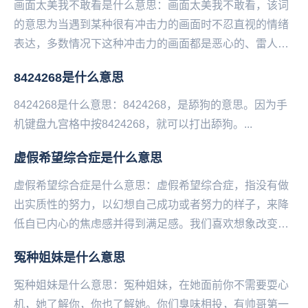
画面太美我不敢看是什么意思：画面太美我不敢看，该词
的意思为当遇到某种很有冲击力的画面时不忍直视的情绪
表达，多数情况下这种冲击力的画面都是恶心的、雷人
的、跌破眼镜的并不美好的事物。嘴上虽然说着美，但是
8424268是什么意思
却...
8424268是什么意思：8424268，是舔狗的意思。因为手
机键‌‌‌‌‌‌‌‌‌‌‌‌盘九宫格中按8424268，就可以打出舔狗。...
虚假希望综合症是什么意思
虚假希望综合症是什么意思：虚假希望综合症，指没有做
出实质性的努力，以幻想自己成功或者努力的样子，来降
低自已内心的焦虑感并得到满足感。我们喜欢想象改变后
的生活，幻想改变后的自己，但接下来我们就会感到失
冤种姐妹是什么意思
落...
冤种姐妹是什么意思：冤种姐妹，在她面前你不需要耍心
机，她了解你，你也了解她。你们臭味相投，有帅哥第一