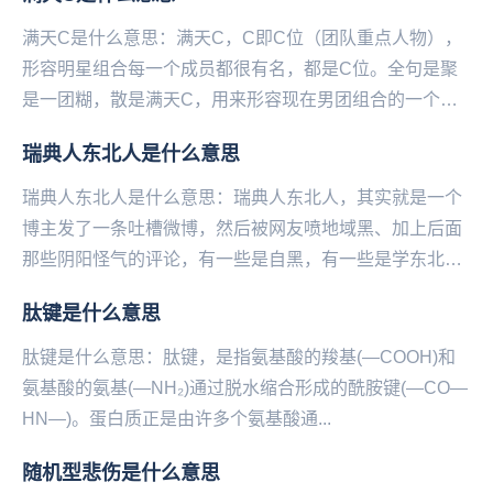
满天C是什么意思：满天C，C即C位（团队重点人物），
形容明星组合每一个成员都很有名，都是C位。全句是聚
是一团糊，散是满天C，用来形容现在男团组合的一个奇
异现象：团本身的知名度反而没有单个成员的知名度高...
瑞典人东北人是什么意思
瑞典人东北人是什么意思：瑞典人东北人，其实就是一个
博主发了一条吐槽微博，然后被网友喷地域黑、加上后面
那些阴阳怪气的评论，有一些是自黑，有一些是学东北人
在网上反击地域黑的口吻，使这条微博瞬间火了，于是
肽键是什么意思
说...
肽键是什么意思：肽‌‌‌‌‌‌‌‌‌‌键，是指氨基酸的羧基(—COOH)和
氨基酸的氨基(—NH₂)通过脱水缩合形成的酰胺键(—CO—
HN—)。蛋白质正是由许多个氨基酸通...
随机型悲伤是什么意思