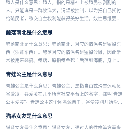
殖人是什么意思：殖人，指的是‌‌‌‌‌‌‌‌‌‌精神上被殖民被剥削的
人。只能说是一群牧洋犬，渴望被控制，以为把自己托付
给殖民者，移交自主权利能获得美好生活，奴性思维罢
了。...
鲸落南北是什么意思
鲸落南北是什么意思：鲸落南北，对应的情侣名是鲨掉东
西（沙雕东西）。鲸落对应的情侣名是鲨掉沙雕，因此常
常被用来恶搞。鲸落，原指鲸鱼死亡后落到海底，身上自
成一个小生态系统，这个以鲸鱼为根基的群落就叫鲸
青蛙公主是什么意思
落。...
青蛙公主是什么意思：青蛙公主，是指自由式滑雪运动员
谷爱凌，谷爱凌在几乎所有社交平台上的名字，都叫“青蛙
公主爱凌”。青蛙公主这个网名源自于，谷爱凌刚开始滑雪
时戴的绿色头盔，上面有一个小皇冠还有粉色的发卡...
猫系女友是什么意思
猫系女友是什么意思：猫系女友，通过人‌‌‌‌‌‌‌‌‌‌‌‌的性格等方面来