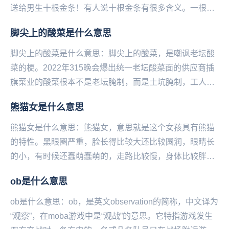
送给男生十根金条！有人说十根金条有很多含义。一根是
爱你；一‌‌‌‌‌‌‌‌‌‌‌‌根是护你；一根是让你...
脚尖上的酸菜是什么意思
脚尖上的酸菜是什么意思：脚尖上的酸菜，是嘲‌‌‌‌‌‌‌‌‌‌‌‌讽老坛酸
菜的梗。2022年315晚会爆出统一老坛酸菜面的供应商插
旗菜业的酸菜根本不是老坛腌制，而是土坑腌制，工人们
可以随意光脚踩在酸菜...
熊猫女是什么意思
熊猫女是什么意思：熊猫女，意思就是这个女孩具有熊猫
的特性。黑眼圈严重，脸长得比较大还比较圆润，眼睛长
的小，有时候还蠢萌蠢萌的，走路比较慢，身体比较胖。
男生叫女生熊猫，一般是对女生爱的昵称，希望能一直
ob是什么意思
在...
ob是什么意思：ob，是英文observation的简称，中文译为
“观察”，在moba游戏中是“观战”的意思。它特指游戏发生