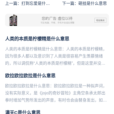
上一篇：
打到忘爱是什么
下一篇：
砸挂是什么意思
意思
人类的本质是柠檬精是什么意思
人类的本质是柠檬精是什么意思：人类的本质是柠檬精，
因为很多人都以及意识到了人类是很容易产生羡慕情绪
的，所以调侃称“人类的本质是柠檬精”，但是这里并没有
贬低的意思，只是一种调侃和自嘲。人类的本质是柠檬
欧拉欧拉欧拉是什么意思
精...
欧拉欧拉欧拉是什么意思：欧拉欧拉欧拉是一种拟声词，
没有实际意义，是《jojo的奇妙冒险》主角空条承太郎出
拳时增加气势所发出的声音，有时也会由替身发出，如白
金之星。...
满天C是什么意思