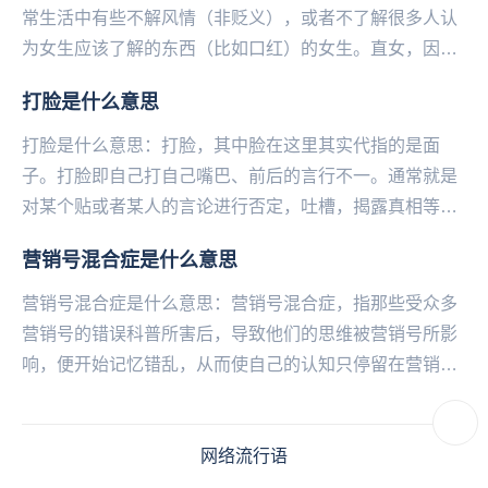
常生活中有些不解风情（非贬义），或者不了解很多人认
为女生应该了解的东西（比如口红）的女生。直女，因为
在英国常用bent（弯曲的）...
打脸是什么意思
打脸是什么意思：打脸，其中脸在这里其实代指的是面
子。打脸即自己打自己嘴巴、前后的言行不一。通常就是
对某个贴或者某人的言论进行否定，吐槽，揭露真相等
等，这种否定可能是来自别人的否定、也可能是自己对自
营销号混合症是什么意思
己先...
营销号混合症是什么意思：营销号混合症，指那些受众多
营销号的错误科普所害后，导致他们的思维被营销号所影
响，便开始记忆错乱，从而使自己的认知只停留在营销号
的文章上。...
网络流行语