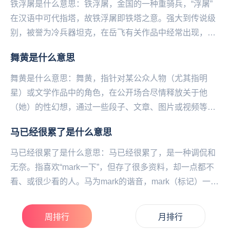
铁浮屠是什么意思：铁浮屠，金国的一种重骑兵，“浮屠”
在汉语中可代指塔，故铁浮屠即铁塔之意。强大到传说级
别，被誉为冷兵器坦克‌‌‌‌‌‌‌‌‌‌‌，在岳飞有关作品中经常出现，但
争议颇多，未有定论。目前经...
舞黄是什么意思
舞黄是什么意思：舞黄，指针对某公众人物（尤其指明
星）或文学作品中的角色，在公开场合尽情释放关于他
（她）的性幻想，通过一些段子、文章、图片或视频等方
式进行表达。舞黄，可以理解为”舞弄黄色”。在网络中有
马已经很累了是什么意思
一...
马已经很累了是什么意思：马已经很累了，是一种调侃和
无奈。指喜欢“mark一下”，但存了很多资料，却一点都不
看、或很少看的人。马为mark的谐音，mark（标记）一下
来标记‌‌‌‌‌‌‌‌‌‌‌‌/...
周排行
月排行