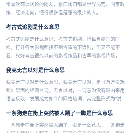
常喜欢高谈阔论的网友，张口闭口都是世界局势、国家政
策、经济走向，懂得很多但是赚的很少的人。...
考古式追剧是什么意思
考古式追剧是什么意思：考古式追剧，指每当剧荒的时
候，打开各大影视都找不到合适的下饭剧，但又不能不
看，只好考古很久以前的影视作品和古早的影视片段，然
后在不同的阶段反复观看，靠此续命，哪怕只是听背景
我竟无言以对是什么意思
声。—...
我竟无言以对是什么意思：我竟无言以对，是《万万没想
到》里面的经典台词。无言以对，一词意为没有理由来用
语言反驳，发展成为如今的网络热词，其完整形式为“说得
好有道理，我竟无言以对”，意思为明明知道你其实是...
一条狗走在街上突然被人踹了一脚是什么意思
一条狗走在街上突然被人踹了一脚是什么意思：一条狗走