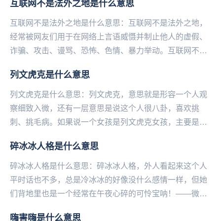
互联网不是法外之地是什么意思
互联网不是法外之地是什么意思：互联网不是法外之地，
经常被网友们用于在网络上言语威慑并制止他人的虚假、
诈骗、攻击、谩骂、恐怖、色情、暴力举动。互联网不是
法外之地，也常用在公众人物或机构发言时，表达网友
列文虎克是什么意思
们...
列文虎克是什么意思：列文虎克，意思就是形容一个人观
察细致入微，还有一层意思是说这个人很八卦，喜欢挑
刺、挑毛病。如果说一个女孩是列文虎克女孩，主要是形
容这个女孩观察能力超强，洞察力惊人，逻辑推理厉害。
碎冰冰人格是什么意思
从...
碎冰冰人格是什么意思：碎冰冰人格，外人看起来这个人
平时话也不多，总是冷冰冰的好像没什么感情一样，但她
们背地里也是一个经常在午夜心碎的可怜宝呐！——微博
@语文指挥中心...
嗨害嗨是什么意思