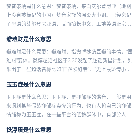
梦音茶糯是什么意思：梦音茶糯，来自艾尔登尼亚（地图
上没有被标记的小国）梦音家族的温柔大小姐。已经忘记
了母语的艾尔登尼亚语，反而擅长中文、工地英语正宗伦
敦音和日语。在出道前投稿了大量配音、翻唱和声线模
瓣难财是什么意思
仿...
瓣难财是什么意思：瓣难财，指微‌‌‌‌‌‌‌博抄袭豆瓣的事情。“国
难财”变体。微博超话社区于3.30发起了超话新星计划，列
举出了一些超话名称比如“日落爱好者”、“史上最矫情小
组”、“迷恋植物的人”等，...
玉玉症是什么意思
玉玉症是什么意思：玉玉症，是抑郁症的谐音，一般是用
来讽刺某些假装抑郁症卖惨的行为，也有人将自己的抑郁
情绪称为玉玉症。在一些平台的低龄群体中，有部分人喜
欢卖惨装抑郁，把疾病当潮流博取眼球和流量。例如私
铁浮屠是什么意思
信...