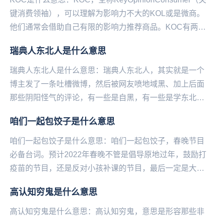
键消费领袖），可以理解为影响力不大的KOL或是微商。
他们通常会借助自己有限的影响力推荐商品。KOC有两大
特点1.粉丝量少2.广...
瑞典人东北人是什么意思
瑞典人东北人是什么意思：瑞典人东北人，其实就是一个
博主发了一条吐槽微博，然后被网友喷地域黑、加上后面
那些阴阳怪气的评论，有一些是自黑，有一些是学东北人
在网上反击地域黑的口吻，使这条微博瞬间火了，于是
咱们一起包饺子是什么意思
说...
咱们一起包饺子是什么意思：咱们一起包饺子，春‌‌‌‌‌‌‌‌‌‌‌‌‌晚节目
必备台词。预计2022年春晚不管是倡导原地过年，鼓励打
疫苗的节目，还是反对小孩补课的节目，最后一定是大家
和和气气在一起包饺子...
高认知穷鬼是什么意思
高认知穷鬼是什么意思：高认知穷鬼，意思是形容那些非