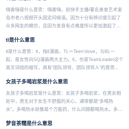
嗨害嗨是什么意思：嗨害嗨，前快手主播/著名‌‌‌‌‌‌美食艺术家
岛市老八视频开头固定问候语。因为十分有辨识度引起了
众多网友的模仿，且因为发音有点难度所以更加激起了大
家的胜负欲，甚至卷起来了，比谁的发音...
tl是什么意思
tl是什么意思：tl，指tl漫画，TL＝Teen'slove，与BL一
起，是女性向SQ漫画两大主力。tl，也是TeamLeader这个
英文词组的缩写，具有“团队领导、团队领导人”的意思...
女孩子多喝岩浆是什么意思
女孩子多喝岩浆是什么意思：女孩子多喝岩浆，在男女相
处中，男生对于女生不舒服的关心，通常都是“多喝热
水”，多喝热水就像是个万能药，什么问题都喝热水。多喝
岩浆是现在很多的女生回怼直男说的“说喝热水”的一种...
梦音茶糯是什么意思