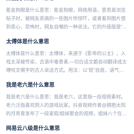
氪金狗眼是什么意思：氪金狗眼，网络用语，意思是浏览
帖子时，被网友恶搞的一些图片所惊吓，或者看到图片感
到恶心、恐怖时，网友自嘲的一种说法。它的升级版是“硬
化氪金狗眼”，这种狗眼超级耐用、不易损坏。氪金是...
太傅体是什么意思
太傅体是什么意思：太傅体，来源于《影帝的公主》，入
戏太深被传染，古语中毒患者,—切白话文都自动翻译成太
傅咬文嚼字的古人说话方式。用法：以“臣”自居，语气谦
卑且咬文嚼字，充满love和peace例如：...
我是老六是什么意思
我是老六是什么意思：我是老六，这‌‌‌‌‌‌‌‌‌‌‌‌‌里指一段视频素材。
老六泛指喜欢阴人的游戏玩家。抖音视频作者@拥抱太阳
的月亮曾发布了一段家庭/姐妹聚会的视频，姐妹八个在镜
头前依次介绍自己：我是...
网易云八级是什么意思