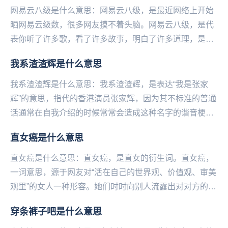
网易云八级是什么意思：网易云八级，是最近网络上开始
晒网易云级数，很多网友摸不着头脑。网易云八级，是代
表你听了许多歌，看了许多故事，明白了许多道理，是个
有故事的人。更重要的是这个人的时间都用来听音乐
我系渣渣辉是什么意思
了，...
我系渣渣辉是什么意思：我系渣渣辉，是表达“我是张家
辉”的意思，指代的香港演员张家辉，因为其不标准的普通
话通常在自我介绍的时候常常会造成这种名字的谐音梗成
为笑点被网友们调侃。也常常被网友们吐槽为“渣渣灰...
直女癌是什么意思
直女癌是什么意思：直女癌，是直女的衍生词。直女癌，
一词意思，源于网友对“活在自己的世界观、价值观、审美
观里”的女人一种形容。她们时时向别人流露出对对方的不
顺眼及不满。直女癌，表现为“女性的大男子主义者...
穿条裤子吧是什么意思