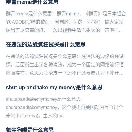
群青meme是什么意思
群青meme是什么意思：群青meme，《群青》是日本组合
Y0ASOBI演唱的歌曲，因副歌开头的一声“啊”，被大家发
掘出可以鬼畜的点，一般以视频中嘴巴张大的一声“啊”，
被用作梗的开头，然后衔接歌曲《全清...
在违法的边缘疯狂试探是什么意思
在违法的边缘疯狂试探是什么意思：在违法的边缘疯狂试
探，后面衍生出了各种说法，成为一个固定的网络流行语
体而存在，意思为吐槽皮一下还不行还要皮几万下才开
心。在违法的边缘疯狂试探，源自于一张相关在违法的边
shut up and take my money是什么意思
缘...
shutupandtakemymoney是什么意思：
shutupandtakemymoney，这个‌‌‌‌‌‌‌‌‌梗出自美国动画片飞出个
未来(Futurama)。主人公fry...
氪金狗眼是什么意思