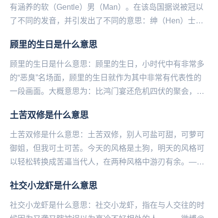
有涵养的软（Gentle）男（Man）。在该岛国据说被冠以
了不同的发音，并引发出了不同的意思：绅（Hen）士
（tai）。其实…在日语中绅士本身并不是变...
顾里的生日是什么意思
顾里的生日是什么意思：顾里的生日，小时代中有非常多
的“恶臭”名场面，顾里的生日就作为其中非常有代表性的
一段画面。大概意思为：比鸿门宴还危机四伏的聚会，人
人各怀鬼胎网友纷纷拿剧中的台词来调侃：吵什么吵，...
土苦双修是什么意思
土苦双修是什么意思：土苦双修，别人可盐可甜，可萝可
御姐，但我可土可苦。今天的风格是土狗，明天的风格可
以轻松转换成苦逼当代人，在两种风格中游刃有余。——
微博@语文指挥中心...
社交小龙虾是什么意思
社交小龙虾是什么意思：社交小龙虾，指在与人交往的时