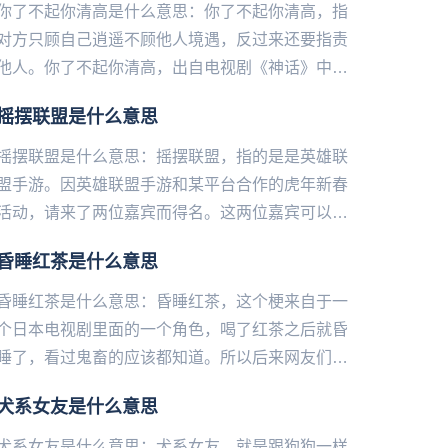
你了不起你清高是什么意思：你了不起你清高，指
对方只顾自己‌‌‌‌‌‌‌‌‌‌‌‌‌逍遥不顾他人境遇，反过来还要指责
他人。你了不起你清高，出自电视剧《神话》中赵
高的台词，易小川骂赵高迷失本心不再想着回到...
摇摆联盟是什么意思
摇摆联盟是什么意思：摇摆联盟，指的是是英雄联
盟手游。因英雄联盟手游和某平台合作的虎年新春
活动，请来了两位嘉宾而得名。这两位嘉宾可以说
是社会摇中的重量级人物，上官带刀那可是八步摇
昏睡红茶是什么意思
祖师爷，那伊伊姐更是重量...
昏睡红茶是什么意思：昏睡红茶，这个梗来自于一
个日本电视剧里面的一个角色，喝了红茶之后就昏
睡了，看过鬼畜的应该都知道。所以后来网友们就
把昏睡红茶当作一个梗来调侃。网友神评论：太困
犬系女友是什么意思
了每天，真怀疑我喝了昏睡...
犬系女友是什么意思：犬系女友，就是跟狗狗一样