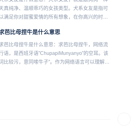
天真纯净、温顺‌‌‌‌‌‌‌‌‌‌‌乖巧的女孩类型。犬系女友是指可
以满足你对甜蜜爱情的所有想象，在你高兴的时候
不遗余力地拥抱你，在你难过的时候抚摸你的头，
求芭比母捏牛是什么意思
在...
求芭比母捏牛是什么意思：求芭比母捏牛，网络流
行语，是西班牙语”ChupapiMunyanyo”的空耳。该
词比较污，意同嗦牛子”。作为网络语言可以理解是
一种玩笑，或是对他人的侮辱。求芭比母捏牛，源
于T...