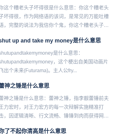
你这个糟老头子坏得很是什么意思：你这个糟老头
子坏得很，作为网络语的该词，是常见的万能吐槽
语，完整的说法为我信你个鬼，你这个糟老头子坏
得很。你这个糟老头子坏得很，该词出自某个网络
shut up and take my money是什么意思
搞笑视频中，一位外卖小哥...
shutupandtakemymoney是什么意思：
shutupandtakemymoney，这个‌‌‌‌‌‌‌‌‌梗出自美国动画片
飞出个未来(Futurama)。主人公fry...
蕾神之锤是什么意思
蕾神之锤是什么意思：蕾神之锤，指李靓蕾锤前夫
王力宏时，对王力宏方的每一次辩解实施精准打
击，因逻辑清‌‌‌‌‌‌‌‌‌晰、行文流畅、锤锤到肉而获得网友
美誉。...
你了不起你清高是什么意思