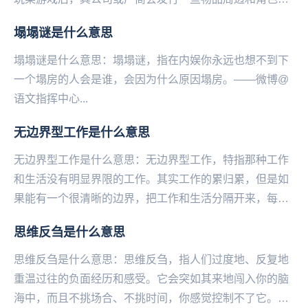
边，统称为官谷（官方谷子）。...
塌塌谜是什么意思
塌塌谜是什么意思：塌塌谜，指在内娱你永远也想不到下
一个塌房的人会是谁，会因为什么原因塌房。——微博@
语文指挥中心...
无边界型工作是什么意思
无边界型工作是什么意思：无边界型工作，特指那种工作
和生活没有明显界限的工作。其实工作的累归累，但是如
果能有一个很清晰的边界，把工作和生活分隔开来，每天
有一段真正能属于自己的时间，倒也没有那么痛苦了。
思维反刍是什么意思
—...
思维反刍是什么意思：思维反刍，指人们过度地、反复地
重温过往的负面经历和感受。它会突如其来地闯入你的脑
海中，而且不挑场合、不挑时间，你感觉控制不了它。比