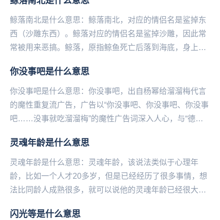
鲸落南北是什么意思
鲸落南北是什么意思：鲸落南北，对应的情侣名是鲨掉东
西（沙雕东西）。鲸落对应的情侣名是鲨掉沙雕，因此常
常被用来恶搞。鲸落，原指鲸鱼死亡后落到海底，身上自
成一个小生态系统，这个以鲸鱼为根基的群落就叫鲸
你没事吧是什么意思
落。...
你没事吧是什么意思：你没事吧，出自杨幂给溜溜梅代言
的魔性重复流广告，广告以“你没事吧、你‌‌‌‌‌‌‌‌‌‌‌没事吧、你没事
吧……没事就吃溜溜梅”的魔性广告词深入人心，与“德芙
纵享丝滑”成为当代年轻人...
灵魂年龄是什么意思
灵魂年龄是什么意思：灵魂年龄，该说法类似于心理年
龄，比如一个人才20多岁，但是已经经历了很多事情，想
法比同龄人成熟很多，就可以说‌‌‌‌‌‌‌‌‌‌‌‌‌他的灵魂年龄已经很大
了，像40岁的人。...
闪光等是什么意思