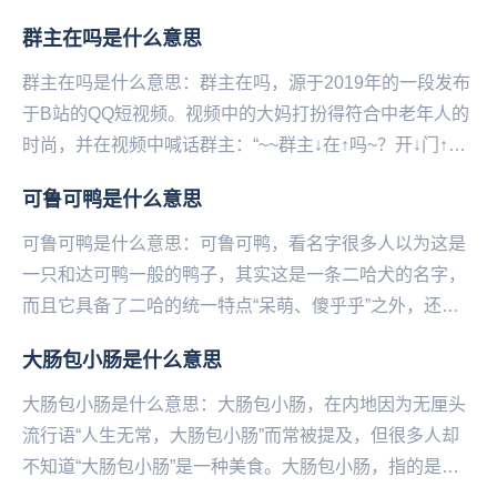
如你在睡前突然想起之前在一个很重要的场合说了一句...
群主在吗是什么意思
群主在吗是什么意思：群主在吗，源于2019年的一段发布
于B站的QQ短视频。视频中的大妈打扮得符‌‌‌‌‌‌‌‌‌合中老年人的
时尚，并在视频中喊话群主：“~~群主↓在↑吗~？开↓门↑~
开↓门↑~我是恁小...
可鲁可鸭是什么意思
可鲁可鸭是什么意思：可鲁可鸭，看名字很多人以为这是
一只和达可鸭一般的鸭子，其实这是一条二哈犬的名字，
而且它具备了二哈的统一特点“呆萌、傻乎乎”之外，还是
一只随叫随到的狗狗，只要主人一喊“可鲁可鸭”，它...
大肠包小肠是什么意思
大肠包小肠是什么意思：大肠包小肠，在内地因为无厘头
流行语“人生无常，大肠包小肠”而常被提及，但很多人却
不知道“大肠包小肠”是一种美食。大肠包小肠，指的是台