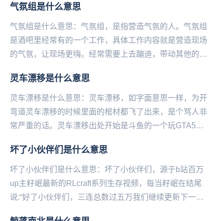
气氛组是什么意思
气氛组是什么意思：气氛组，是指营造气氛的人。气氛组
是酒吧里经常有的一个工作，具体工作内容就是营造现场
的气氛，让现场更嗨。经常需要上去蹦迪，带动其他的人
一起。气氛组，现在可以用在各种场合，用来形容活跃
灵车漂移是什么意思
气...
灵车漂移是什么意思：灵车漂移，如字面意思一样，为开
弯道灵车漂移的时候里面的棺材都飞了出来，是个骂人非
常严重的话。灵车漂移出处开始是斗鱼的一个玩GTA5的
主播说的，当时他和另一个主播玩，开着灵车去原句好...
坏了小伙伴们是什么意思
坏了小伙伴们是什么意思：坏了小伙伴们，源于b站百万
up主籽岷最新的RLcraft系列生存视频，每当籽岷在结尾
说:“好了小伙伴们，三连总数过五万我们继续更新下一集‌‌‌‌‌‌‌‌”
的时候弹幕都会刷起坏了...