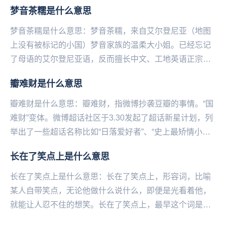
湾小吃，切开的“糯米肠”上夹住一根“香肠”，再...
梦音茶糯是什么意思
梦音茶糯是什么意思：梦音茶糯，来自艾尔登尼亚（地图
上没有被标记的小国）梦音家族的温柔大小姐。已经忘记
了母语的艾尔登尼亚语，反而擅长中文、工地英语正宗伦
敦音和日语。在出道前投稿了大量配音、翻唱和声线模
瓣难财是什么意思
仿...
瓣难财是什么意思：瓣难财，指微‌‌‌‌‌‌‌博抄袭豆瓣的事情。“国
难财”变体。微博超话社区于3.30发起了超话新星计划，列
举出了一些超话名称比如“日落爱好者”、“史上最矫情小
组”、“迷恋植物的人”等，...
长在了笑点上是什么意思
长在了笑点上是什么意思：长在了笑点上，形容词，比喻
某人自带笑点，无论他做什么说什么，即便是光看着他，
就能让人忍不住的想笑。长在了笑点上，最早这个词是形
容喜剧演员沈腾的，网友们比喻他是长在笑点上的男