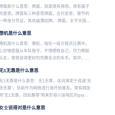
牌面是什么意思：牌面，就是很有排场，很有面子
的意思。牌面有三种意思牌面，古代官吏、使节的
一种身分凭证，其状扁薄如牌。 牌面，太平天国对
战士及城市中全劳动力的称呼。一般指年龄在十
僚机是什么意思
五、六岁至五、...
僚机是什么意思：僚机，指在一级方程式比赛中，
心甘情愿服从车队指令，不惜牺牲自己，尽力帮助
队友，使其获得更好的完赛名次的车手。其中，芬
兰产僚机最为著名。...
无1无靠是什么意思
无1无靠是什么意思：无1无靠，该词演变于成语“无
依无靠”，目前作为网络流行语开始普及。常有网友
用“无1无靠，四处飘零”用来形容川渝地区的gay
圈。无1无靠的走红源于一个网络段子，内容如
女士说得对是什么意思
下：同性恋高考填...