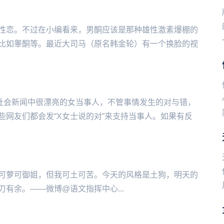
性恋。不过在小编看来，男酮应该是那种雄性激素爆棚的
比如睾酮等。最近大司马（原名韩金轮）有一个换脸的视
社会新闻中很漂亮的女当事人，不管事情发生的对与错，
网友们都会发“X女士说的对”来支持当事人。如果有反
可萝可御姐，但我可土可苦。今天的风格是土狗，明天的
有余。——微博@语文指挥中心...