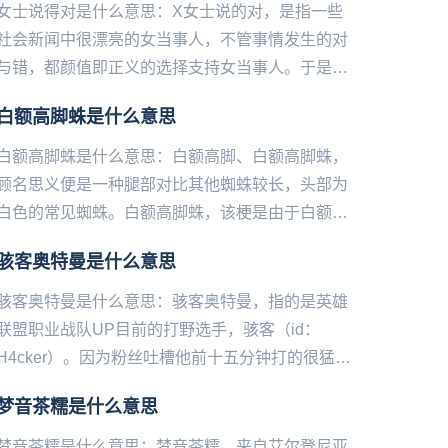
女士说得对是什么意思：X女士说的对，是指一些
社会新闻中很漂亮的女当事人，不管事情发生的对
与错，都颜值即正义的选择支持女当事人。于是弹
幕的一些网友们都会发“X女士说的对”来支持当事
白额高脚蛛是什么意思
人。如果有反转，那么一...
白额高脚蛛是什么意思：白额高脚、白额高脚蛛，
顾名思义便是一种腿部对比其他蜘蛛较长，头部为
白色的常见蜘蛛。白额高脚蛛，该梗是由于白额高
脚蛛在全世界的分布范围较广，又经常出现在室
骇客奥特曼是什么意思
内，所以在论坛里经常有人问...
骇客奥特曼是什么意思：骇客奥特曼，指的是英雄
联盟职业战队UP目前的打野选手，骇客（id：
H4cker）。因为粉丝吐槽他前十五分钟打的很猛，
像个正常人，但是十‌‌‌‌‌‌‌‌‌‌五分钟之后就迷路了，三路...
梦音茶糯是什么意思
梦音茶糯是什么意思：梦音茶糯，来自艾尔登尼亚