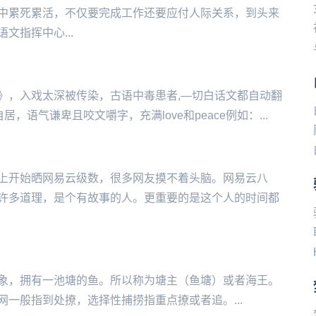
中累死累活，不仅要完成工作还要应付人际关系，到头来
文指挥中心...
》，入戏太深被传染，古语中毒患者,—切白话文都自动翻
语气谦卑且咬文嚼字，充满love和peace例如：...
上开始晒网易云级数，很多网友摸不着头脑。网易云八
许多道理，是个有故事的人。更重要的是这个人的时间都
象，拥有一池塘的鱼。所以称为塘主（鱼塘）或者海王。
一般指到处撩，选择性捕捞指重点撩或者追。...