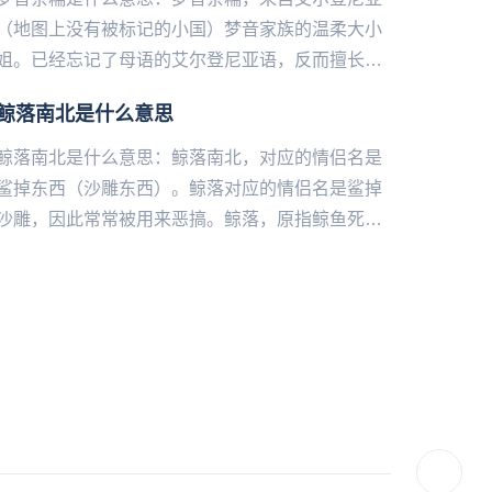
（地图上没有被标记的小国）梦音家族的温柔大小
姐。已经忘记了母语的艾尔登尼亚语，反而擅长中
文、工地英语正宗伦敦音和日语。在出道前投稿了
鲸落南北是什么意思
大量配音、翻唱和声线模仿...
鲸落南北是什么意思：鲸落南北，对应的情侣名是
鲨掉东西（沙雕东西）。鲸落对应的情侣名是鲨掉
沙雕，因此常常被用来恶搞。鲸落，原指鲸鱼死亡
后落到海底，身上自成一个小生态系统，这个以鲸
鱼为根基的群落就叫鲸落。...