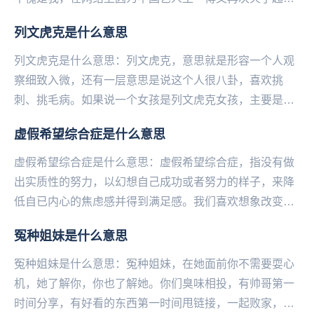
来。他在很多采访和节目中展现出一种总能把天聊死的技
列文虎克是什么意思
能...
列文虎克是什么意思：列文虎克，意思就是形容一个人观
察细致入微，还有一层意思是说这个人很八卦，喜欢挑
刺、挑毛病。如果说一个女孩是列文虎克女孩，主要是形
容这个女孩观察能力超强，洞察力惊人，逻辑推理厉害。
虚假希望综合症是什么意思
从...
虚假希望综合症是什么意思：虚假希望综合症，指没有做
出实质性的努力，以幻想自己成功或者努力的样子，来降
低自已内心的焦虑感并得到满足感。我们喜欢想象改变后
的生活，幻想改变后的自己，但接下来我们就会感到失
冤种姐妹是什么意思
落...
冤种姐妹是什么意思：冤种姐妹，在她面前你不需要耍心
机，她了解你，你也了解她。你们臭味相投，有帅哥第一
时间分享，有好看的东西第一时间甩链接，一起败家，有