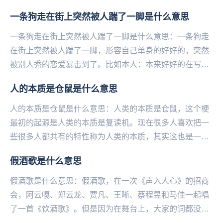
福同享，有难先观望一下。——微博@语文指挥中心...
一条狗走在街上突然被人踹了一脚是什么意思
一条狗走在街上突然被人踹了一脚是什么意思：一条狗走
在街上突然被人踹了一脚，形容自己单身的好好的，突然
被别人秀的恋爱暴击到了。比如本人：本来好好的在写论
文不小心点进一个校园恋爱视频，我‌‌‌‌‌‌‌‌‌...
人的本质是仓鼠是什么意思
人的本质是仓鼠是什么意思：人类的本质是仓鼠，这个梗
最初的起源是人类的本质是复读机。现在很多人喜欢把一
些很多人都共有的特性称为人类的本质，其实这也是一种
调侃的说法。人的本质为什么是仓鼠仓鼠第一特征...
假酒歌是什么意思
假酒歌是什么意思：假酒歌，在一次《声入人心》的招商
会，阿云嘎、郑云龙、贾凡、王晰、蔡程昱和马佳一起唱
了一首《饮酒歌》。但是因为在舞台上，大家的词都没记
对，蔡程昱还跟不上伴奏的节奏，整个节目就只有马佳