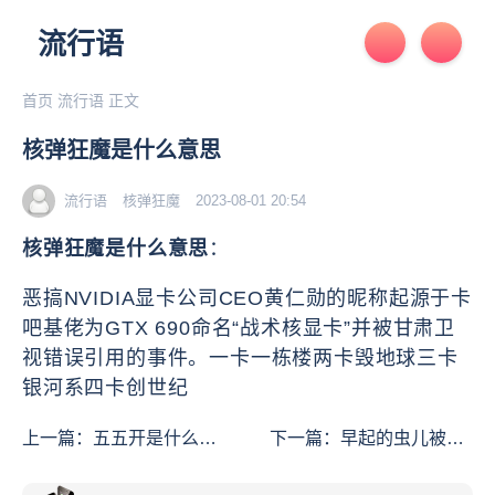
流行语
首页
流行语
正文
核弹狂魔是什么意思
流行语
核弹狂魔
2023-08-01 20:54
核弹狂魔是什么意思
：
恶搞NVIDIA显卡公司CEO黄仁勋的昵称起源于卡
吧基佬为GTX 690命名“战术核显卡”并被甘肃卫
视错误引用的事件。一卡一栋楼两卡毁地球三卡
银河系四卡创世纪
上一篇：
五五开是什么意
下一篇：
早起的虫儿被鸟
思
吃是什么意思