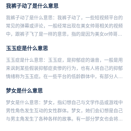
我裤子动了是什么意思
一...
我裤子动了是什么意思：我裤子动了，一些短视频平台的
常见的弹幕或评论，一‌‌‌‌‌‌‌‌‌‌‌般经常出现在美女帅哥相关的视频
中，跟裤子飞了是一样的意思，指的是因为美女or帅哥太
诱人，已经抵抗不住诱惑了！...
玉玉症是什么意思
玉玉症是什么意思：玉玉症，是抑郁症的谐音，一般是用
来讽刺某些假装抑郁症卖惨的行为，也有人将自己的抑郁
情绪称为玉玉症。在一些平台的低龄群体中，有部分人喜
欢卖惨装抑郁，把疾病当潮流博取眼球和流量。例如私
梦女是什么意思
信...
梦女是什么意思：梦女，指幻想自己与文学作品或游戏中
男性角色发生互动的女性群体。梦女，她们会幻想是自己
与男主角发生了各种各样的故事。有一部分梦女也会将自
己的幻想写下来。现在也被小部分人带到三次元，指会...