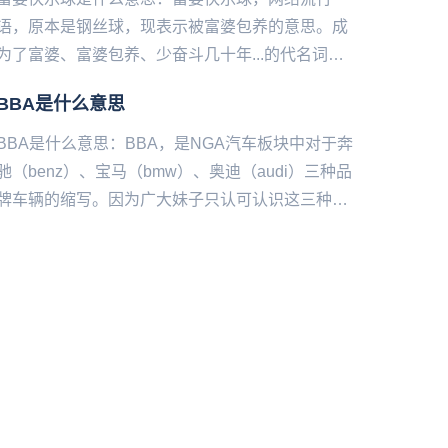
语，原本是钢丝球，现表示被富婆包养的意思。成
为了富婆、富婆包养、少奋斗几十年...的代名词。
富婆快乐球，走红之后，又衍生出了“不想再努力
BBA是什么意思
球”...等说法，同时...
BBA是什么意思：BBA，是NGA汽车板块中对于奔
驰（benz）、宝马（bmw）、奥迪（audi）三种品
牌车辆的缩写。因为广大妹子只认可认识这三种牌
子的车辆，而被网友列为买车的首选品牌。...