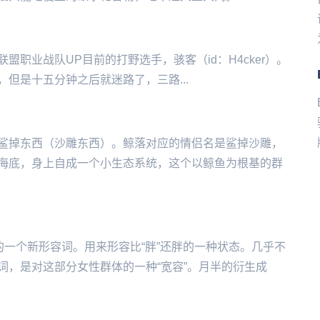
职业战队UP目前的打野选手，骇客（id：H4cker）。
‌‌‌‌‌‌‌五分钟之后就迷路了，三路...
鲨掉东西（沙雕东西）。鲸落对应的情侣名是鲨掉沙雕，
海底，身上自成一个小生态系统，这个以鲸鱼为根基的群
的一个新形容词。用来形容比“胖”还胖的一种状态。几乎不
词，是对这部分女性群体的一种“宽容”。月半的衍生成