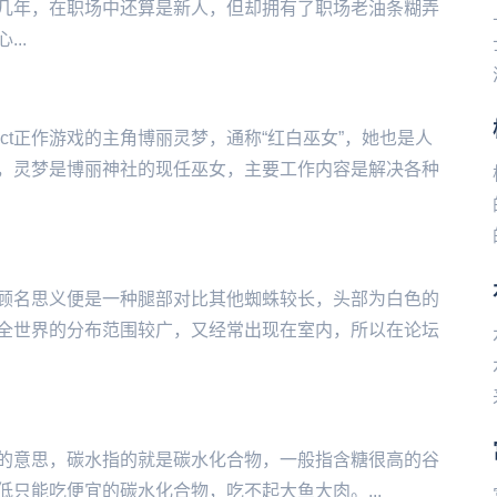
几年，在职场中还算是新人，但却拥有了职场老油条糊弄
..
ect正作游戏的主角博丽灵梦，通称“红白巫女”，她也是人
，灵梦是博丽神社的现任巫女，主要工作内容是解决各种
顾名思义便是一种腿部对比其他蜘蛛较长，头部为白色的
全世界的分布范围较广，又经常出现在室内，所以在论坛
的意思，碳水指的就是碳水化合物，一般指含糖很高的谷
‌‌‌‌‌‌能吃便宜的碳水化合物，吃不起大鱼大肉。...