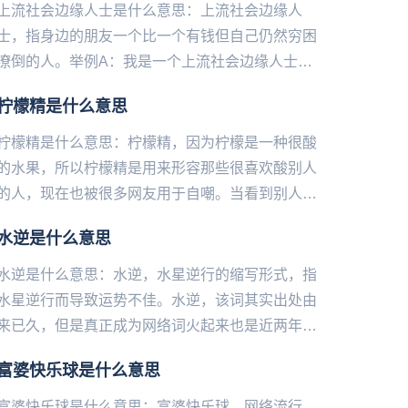
上流社会边缘人士是什么意思：上流社会边缘人
士，指身边的朋友一个比一个有钱但自己仍然穷困
潦倒的人。举例A：我是一个上流社会边缘人士，
朋友一个比一个有钱。B：拉倒吧，我怎么一个都
柠檬精是什么意思
没有见过...
柠檬精是什么意思：柠檬精，因为柠檬是一种很酸
的水果，所以柠檬精是用来形容那些很喜欢酸别人
的人，现在也被很多网友用于自嘲。当看到别人秀
一样自己没有但却十分想得到的东西时，很多网友
水逆是什么意思
就会表示“我酸了”，因此...
水逆是什么意思：水逆，水星逆行的缩写形式，指
水星逆行而导致运势不佳。水逆，该词其实出处由
来已久，但是真正成为网络词火起来也是近两年来
的事情，很多年轻人越来越注重星座、水逆、锦
富婆快乐球是什么意思
鲤...等等运势说，信则有...
富婆快乐球是什么意思：富婆快乐球，网络流行