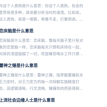
你这个人真狗是什么意思：你这个人真狗，包含的
意思有很多种，具体要分析当时的语境。比如说，
这人真狗，就是一根筋，牵着不走，打着倒退。比
如和我朋友说一个别人，就是说，这人真狗，代表
恋床脑是什么意思
比较多疑，傻的意思。还可...
恋床脑是什么意思：恋床脑，像每天脑子里只有对
象的恋爱脑一样，恋床脑每天只想和床待在一起，
对床的渴望超越了一切，吃饭睡觉喝水工‌‌‌‌‌‌‌‌‌‌‌‌作只想在
床上进行。...
蕾神之锤是什么意思
蕾神之锤是什么意思：蕾神之锤，指李靓蕾锤前夫
王力宏时，对王力宏方的每一次辩解实施精准打
击，因逻辑清‌‌‌‌‌‌‌‌‌晰、行文流畅、锤锤到肉而获得网友
美誉。...
上流社会边缘人士是什么意思