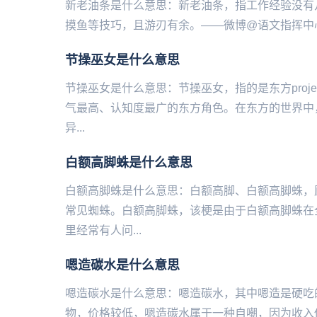
新老油条是什么意思：新老油条，指工作经验没有
摸鱼等技巧，且游刃有余。——微博@语文指挥中心.
节操巫女是什么意思
节操巫女是什么意思：节操巫女，指的是东方proj
气最高、认知度最广的东方角色。在东方的世界中
异...
白额高脚蛛是什么意思
白额高脚蛛是什么意思：白额高脚、白额高脚蛛，
常见蜘蛛。白额高脚蛛，该梗是由于白额高脚蛛在
里经常有人问...
嗯造碳水是什么意思
嗯造碳水是什么意思：嗯造碳水，其中嗯造是硬吃
物，价格较低，嗯造碳水属于一种自嘲，因为收入低只‌‌‌