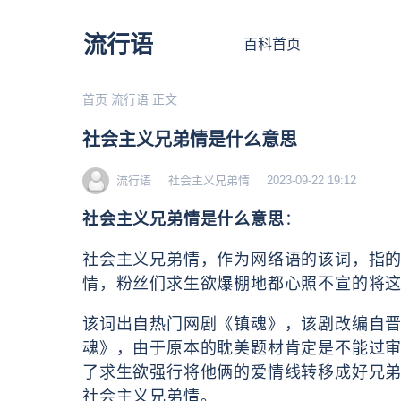
流行语
百科首页
首页
流行语
正文
社会主义兄弟情是什么意思
流行语
社会主义兄弟情
2023-09-22 19:12
社会主义兄弟情是什么意思
：
社会主义兄弟情，
作为网络语的该词，指
情，粉丝们求生欲爆棚地都心照不宣的将
该词出自热门网剧《镇魂》，该剧改编自晋江
魂》，由于原本的耽美题材肯定是不能过
了求生欲强行将他俩的爱情线转移成好兄
社会主义兄弟情。