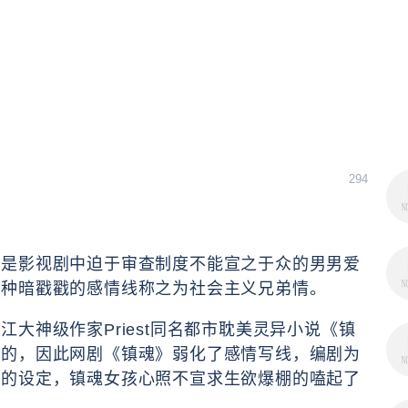
294
的是影视剧中迫于审查制度不能宣之于众的男男爱
这种暗戳戳的感情线称之为社会主义兄弟情。
大神级作家Priest同名都市耽美灵异小说《镇
审的，因此网剧《镇魂》弱化了感情写线，编剧为
弟的设定，镇魂女孩心照不宣求生欲爆棚的嗑起了