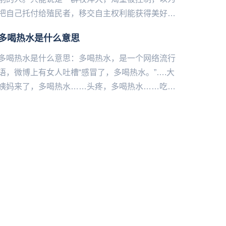
把自己托付给殖民者，移交自主权利能获得美好生
活，奴性思维罢了。...
多喝热水是什么意思
多喝热水是什么意思：多喝热水，是一个网络流行
语，微博上有女人吐槽“感冒了，多喝热水。”….大
姨妈来了，多喝热水……头疼，多喝热水……吃坏
东西拉肚子，多喝热水……玩累了，多喝热水……
皮肤病，多喝热水……...