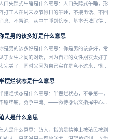
人口失踪式午睡是什么意思：人口失踪式午睡，形
容打工人在周末及节假日的午睡，不接电话、不回
消息、不冒泡，从中午睡到傍晚，基本无法取得联
系仿佛失踪一样。——微博@语文指挥中心...
你是男的该多好是什么意思
你是男的该多好是什么意思：你是男的该多好，常
见于女生之间的对话，因为自己的女性朋友太好了
太完美了，同时又因为自己实在是弯不过来，恨夭
恨地恨自己。无奈只能对着对方大吼：你是男的该
半摆烂状态是什么意思
多好！——微博@语文指挥...
半摆烂状态是什么意思：半摆烂状态，不争第一，
不愿垫底，勇争中流。——微博@语文指挥中心...
殖人是什么意思
殖人是什么意思：殖人，指的是‌‌‌‌‌‌‌‌‌‌精神上被殖民被剥
削的人。只能说是一群牧洋犬，渴望被控制，以为