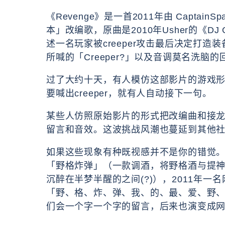
《Revenge》是一首2011年由 CaptainSpar
本」改编歌，原曲是2010年Usher的《DJ Got
述一名玩家被creeper攻击最后决定打
所喊的「Creeper?」以及音调莫名洗脑的回
过了大约十天，有人模仿这部影片的游戏形式Cree
要喊出creeper，就有人自动接下一句。
某些人仿照原始影片的形式把改编曲和接
留言和音效。这波挑战风潮也蔓延到其他社群
如果这些现象有种既视感并不是你的错觉
「野格炸弹」（一款调酒，将野格酒与提神饮
沉醉在半梦半醒的之间(?)），2011年
「野、格、炸、弹、我、的、最、爱、野
们会一个字一个字的留言，后来也演变成