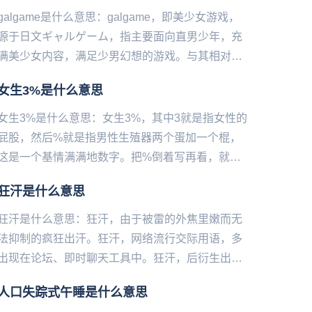
galgame是什么意思：galgame，即‌‌‌‌‌‌‌‌‌美少女游戏，
源于日文ギャルゲーム，指主要面向直男少年，充
满美少女内容，满足少男幻想的游戏。与其相对
的，专门面向女性开发的，满足女性幻想的游...
女生3%是什么意思
女生3%是什么意思：女生3%，其中3就是指女性的
屁股，然后%就是指男性生殖器两个蛋加一个棍，
这是一个基情满满地数字。把%倒着写再看，就会
发现其实是生殖器官。如果你真对这个女孩有意思
狂汗是什么意思
的话就别再等了，赶紧...
狂汗是什么意思：狂汗，由于被雷的外焦里嫩而无
法抑制的疯狂出汗。狂汗，网络流行交际用语，多
出现在论坛、即时聊天工具中。狂汗，后衍生出一
些表达程度不同的词，如暴汗、大汗、狂汗、瀑布
人口失踪式午睡是什么意思
汗等。狂汗属于其中被网友...