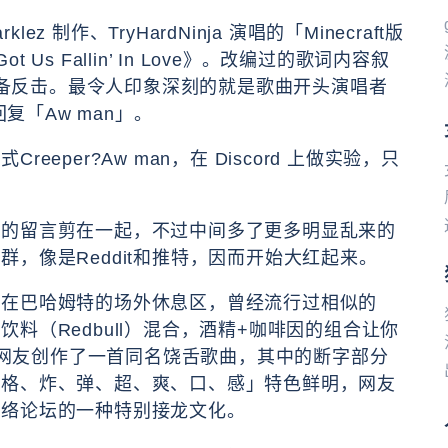
klez 制作、TryHardNinja 演唱的「Minecraft版
 Us Fallin’ In Love》。改编过的歌词内容叙
造装备反击。最令人印象深刻的就是歌曲开头演唱者
复「Aw man」。
per?Aw man，在 Discord 上做实验，只
龙的留言剪在一起，不过中间多了更多明显乱来的
，像是Reddit和推特，因而开始大红起来。
。在巴哈姆特的场外休息区，曾经流行过相似的
料（Redbull）混合，酒精+咖啡因的组合让你
一名网友创作了一首同名饶舌歌曲，其中的断字部分
、格、炸、弹、超、爽、口、感」特色鲜明，网友
网络论坛的一种特别接龙文化。