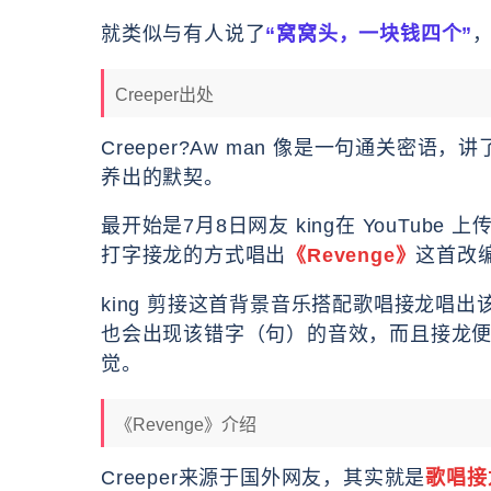
就类似与有人说了
“窝窝头，一块钱四个”
Creeper出处
Creeper?Aw man 像是一句通关密
养出的默契。
最开始是7月8日网友 king在 YouTube
打字接龙的方式唱出
《Revenge》
这首改
king 剪接这首背景音乐搭配歌唱接龙唱
也会出现该错字（句）的音效，而且接龙便要
觉。
《Revenge》介绍
Creeper来源于国外网友，其实就是
歌唱接