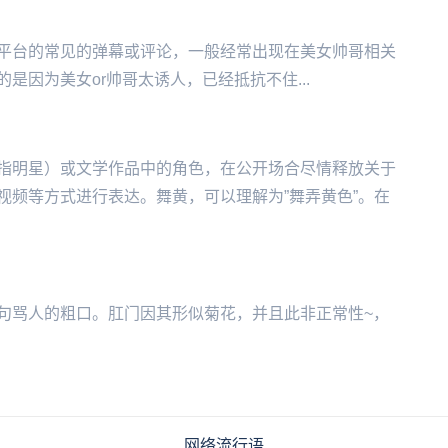
的弹幕或评论，一‌‌‌‌‌‌‌‌‌‌‌般经常出现在美女帅哥相关
因为美女or帅哥太诱人，已经抵抗不住...
指明星）或文学作品中的角色，在公开场合尽情释放关于
视频等方式进行表达。舞黄，可以理解为”舞弄黄色”。在
句骂人的粗口。肛门因其形似菊花，并且此非正常性~，
网络流行语